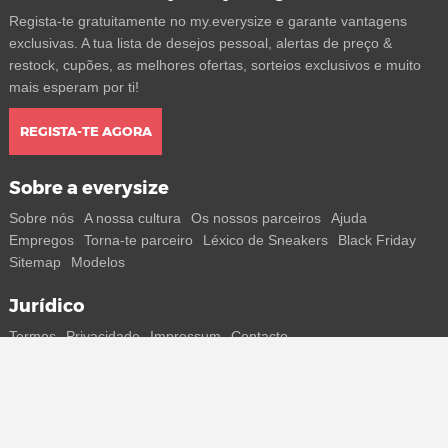
Regista-te gratuitamente no my.everysize e garante vantagens
exclusivas. A tua lista de desejos pessoal, alertas de preço &
restock, cupões, as melhores ofertas, sorteios exclusivos e muito
mais esperam por ti!
REGISTA-TE AGORA
Sobre a everysize
Sobre nós
A nossa cultura
Os nossos parceiros
Ajuda
Empregos
Torna-te parceiro
Léxico de Sneakers
Black Friday
Sitemap
Modelos
Jurídico
Termos
Privacidade
Impressum
Contacto
Segue-nos
Recebe todas as informações sobre novos sneakers e
lançamentos especiais diretamente no teu smartphone.