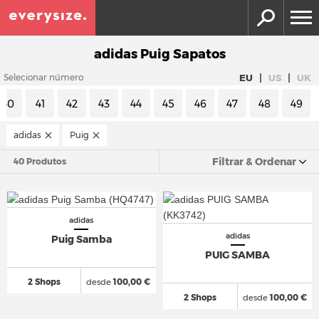
adidas Puig Sapatos
|
|
EU
US
UK
Selecionar número
40
41
42
43
44
45
46
47
48
49
adidas
Puig
Filtrar & Ordenar
40 Produtos
adidas
adidas
Puig Samba
PUIG SAMBA
2 Shops
desde
100,00 €
2 Shops
desde
100,00 €