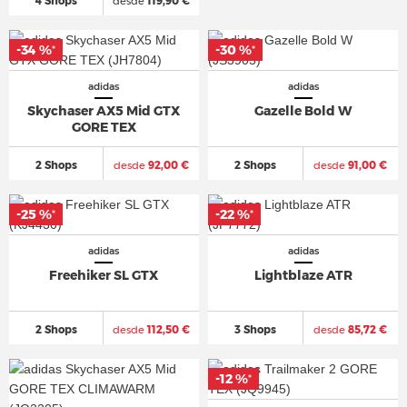
4 Shops
desde
119,90 €
-34 %
-30 %
*
*
adidas
adidas
Skychaser AX5 Mid GTX
Gazelle Bold W
GORE TEX
2 Shops
desde
92,00 €
2 Shops
desde
91,00 €
-25 %
-22 %
*
*
adidas
adidas
Freehiker SL GTX
Lightblaze ATR
2 Shops
desde
112,50 €
3 Shops
desde
85,72 €
-12 %
*