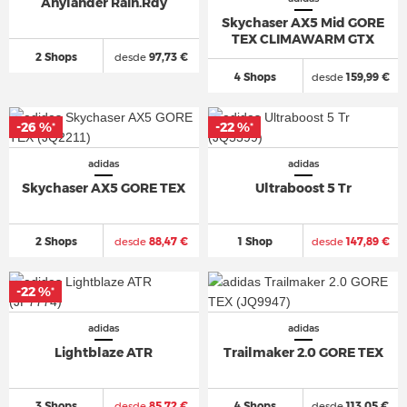
Anylander Rain.Rdy
Skychaser AX5 Mid GORE
TEX CLIMAWARM GTX
2 Shops
desde
97,73 €
4 Shops
desde
159,99 €
-26 %
-22 %
*
*
adidas
adidas
Skychaser AX5 GORE TEX
Ultraboost 5 Tr
2 Shops
desde
88,47 €
1 Shop
desde
147,89 €
-22 %
*
adidas
adidas
Lightblaze ATR
Trailmaker 2.0 GORE TEX
3 Shops
desde
85,72 €
4 Shops
desde
113,05 €