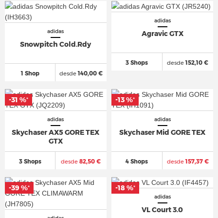
adidas
adidas
Agravic GTX
Snowpitch Cold.Rdy
3 Shops
desde
152,10 €
1 Shop
desde
140,00 €
-31 %
-13 %
*
*
adidas
adidas
Skychaser AX5 GORE TEX
Skychaser Mid GORE TEX
GTX
3 Shops
desde
82,50 €
4 Shops
desde
157,37 €
-39 %
-18 %
*
*
adidas
VL Court 3.0