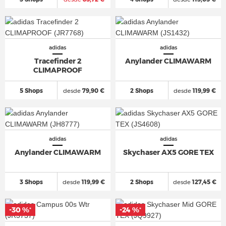
adidas
adidas
Tracefinder 2
Anylander CLIMAWARM
CLIMAPROOF
5 Shops
desde
79,90 €
2 Shops
desde
119,99 €
adidas
adidas
Anylander CLIMAWARM
Skychaser AX5 GORE TEX
3 Shops
desde
119,99 €
2 Shops
desde
127,45 €
-30 %
-24 %
*
*