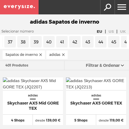
adidas Sapatos de inverno
|
|
EU
US
UK
Selecionar número
37
38
39
40
41
42
43
44
45
4
Sapatos de inverno
adidas
Filtrar & Ordenar
401 Produtos
adidas
adidas
Skychaser AX5 Mid GORE
Skychaser AX5 GORE TEX
TEX
4 Shops
desde
139,00 €
5 Shops
desde
119,00 €