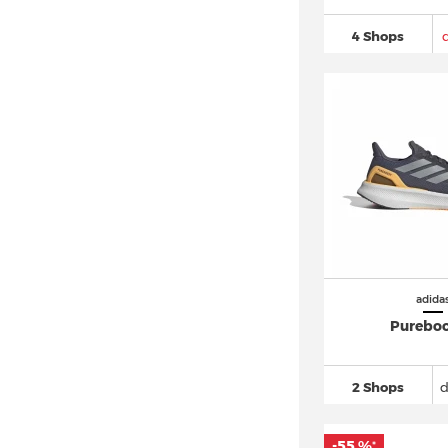
adidas LXCON
(25)
4 Shops
adidas Megaride
(64)
adidas Mocaturf Adventure (2)
adidas Multix
(15)
adidas Mundial
(22)
adidas München
(19)
adidas N-5923 (8)
adidas New York (9)
adidas Nite Jogger
(98)
adidas Niteball
(26)
adida
adidas Nizza
(87)
Pureboo
adidas NMD
(996)
adidas NY 90
(17)
2 Shops
d
adidas Orketro
(16)
adidas Ozelia
(54)
-55 %
*