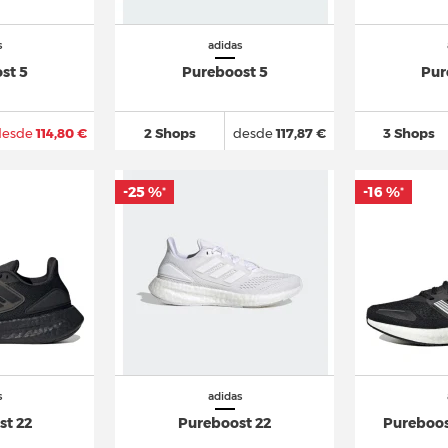
s
adidas
st 5
Pureboost 5
Pur
desde
114,80 €
2 Shops
desde
117,87 €
3 Shops
-25 %
-16 %
*
*
s
adidas
st 22
Pureboost 22
Pureboos