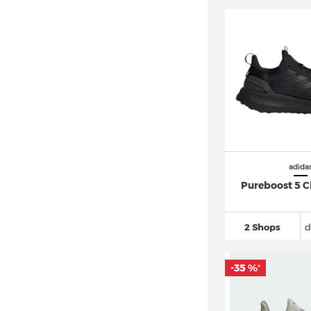
adidas Altaswim
(12)
adidas Astir
(22)
adidas Avryn
(19)
adidas AX4 GORE TEX
(20)
adidas Berlin (5)
adidas Bermuda
(25)
adidas Breaknet
(162)
adidas Busenitz
(70)
adida
adidas BW Army
(32)
Pureboost 5 
adidas Campus
(589)
adidas Centennial 85
(24)
2 Shops
d
adidas Climacool
(94)
-35 %
adidas Cloudfoam
(107)
*
adidas Continental 80
(48)
adidas Copa
(294)