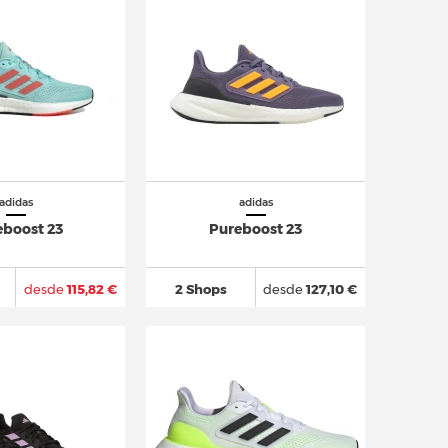
adidas
adidas
eboost 23
Pureboost 23
desde
115,82 €
2 Shops
desde
127,10 €