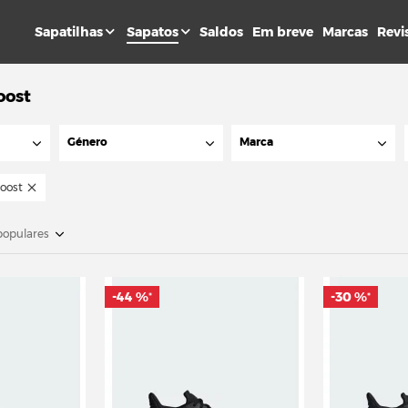
Sapatilhas
Sapatos
Saldos
Em breve
Marcas
Revi
oost
Género
Marca
oost
populares
-44 %
-30 %
*
*