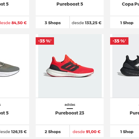
st 5
Pureboost 5
Copa Pu
desde
84,50 €
3 Shops
desde
133,25 €
1 Shop
-35 %
-35 %
*
*
s
adidas
st 5
Pureboost 23
Pur
desde
126,15 €
2 Shops
desde
91,00 €
1 Shop