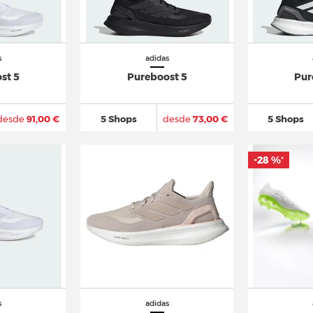
s
adidas
st 5
Pureboost 5
Pur
desde
91,00 €
5 Shops
desde
73,00 €
5 Shops
-28 %
*
s
adidas