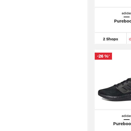
adidas Free Hiker
(148)
adidas Freerider
(23)
adida
adidas Galaxy
(74)
Pureboo
adidas Gazelle
(881)
adidas Grand Court
(426)
2 Shops
adidas Hamburg
(16)
adidas Harden
(222)
-26 %
*
adidas Hoops
(212)
adidas Hyperturf
(16)
adidas I-5923
(36)
adidas Japan
(92)
adidas Kaptir
(62)
adidas LA Trainer
(51)
adidas Lite Racer
(60)
adida
Pureboo
adidas Los Angeles
(10)