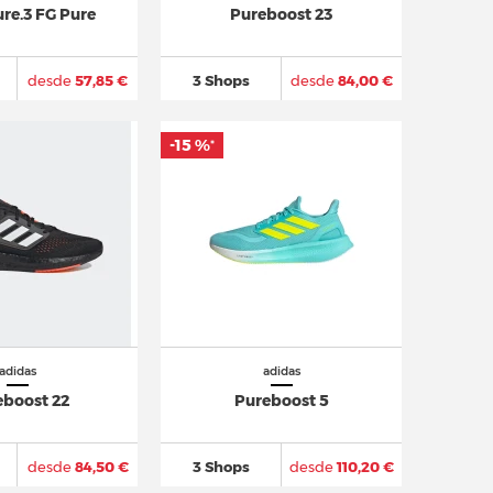
re.3 FG Pure
Pureboost 23
desde
57,85 €
3 Shops
desde
84,00 €
-15 %
*
adidas
adidas
eboost 22
Pureboost 5
desde
84,50 €
3 Shops
desde
110,20 €