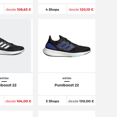
desde
108,65 €
4 Shops
desde
120,10 €
adidas
adidas
eboost 22
Pureboost 22
desde
104,00 €
3 Shops
desde
130,00 €