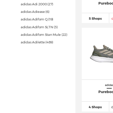
Pureboo
adidas Adi 2000
(27)
adidas Adiease (6)
5 Shops
adidas Adifom Q
(19)
adidas Adifom SLTN (3)
adidas Adifom Stan Mule
(22)
adidas Adilette
(489)
adidas Adimatic
(43)
adidas adipower
(22)
adidas Adistar
(151)
adidas Adistar Control 5
(49)
adidas Adizero
(863)
adida
adidas Adizero Evo SL
(154)
Pureboo
adidas Advantage
(114)
adidas Alphaboost
(29)
4 Shops
adidas Alphabounce
(39)