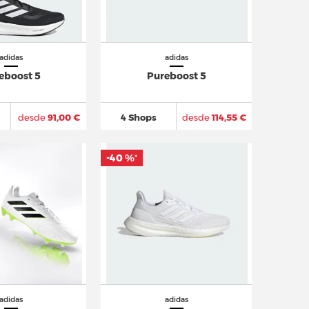
adidas
adidas
eboost 5
Pureboost 5
desde
91,00 €
4 Shops
desde
114,55 €
-40 %
*
adidas
adidas