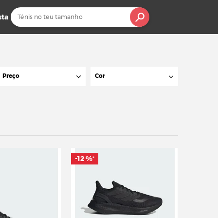
sta
Preço
Cor
-12 %
*