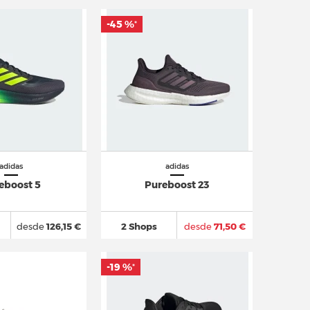
-45 %
*
adidas
adidas
eboost 5
Pureboost 23
desde
126,15 €
2 Shops
desde
71,50 €
-19 %
*