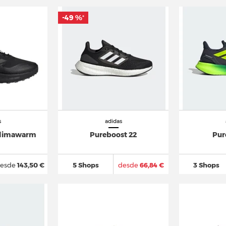
-49 %
*
s
adidas
Climawarm
Pureboost 22
Pur
esde
143,50 €
5 Shops
desde
66,84 €
3 Shops