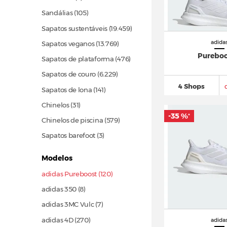
Sandálias
(105)
Sapatos sustentáveis
(19.459)
adida
Sapatos veganos
(13.769)
Pureboo
Sapatos de plataforma
(476)
Sapatos de couro
(6.229)
4 Shops
Sapatos de lona
(141)
Chinelos
(31)
-35 %
*
Chinelos de piscina
(579)
Sapatos barefoot (3)
Modelos
adidas Pureboost (120)
adidas 350 (8)
adidas 3MC Vulc (7)
adidas 4D
(270)
adida