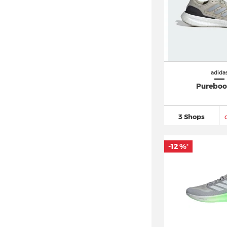
adidas Country OG
(39)
adidas Crazy 1
(95)
adidas DAILY
(30)
adidas Deerupt
(30)
adida
adidas Distancestar (3)
Pureboo
adidas Dropset
(101)
adidas Duramo
(269)
3 Shops
adidas Equipment
(218)
adidas EVO SL (2)
-12 %
*
adidas F50
(502)
adidas FALCON
(53)
adidas Force Bounce (4)
adidas Fortarun
(51)
adidas Forum
(579)