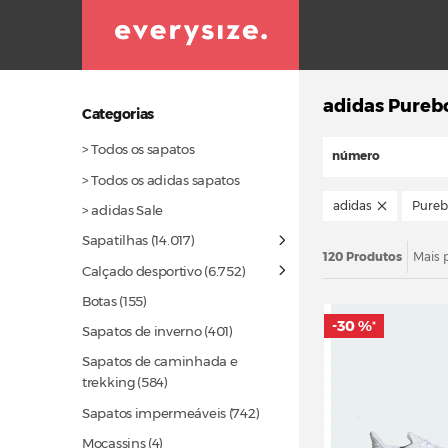
adidas Pureb
Categorias
> Todos os sapatos
número
> Todos os adidas sapatos
adidas
Pureb
> adidas Sale
Sapatilhas
(14.017)
120 Produtos
Mais 
Calçado desportivo
(6.752)
Botas
(155)
-30 %
*
Sapatos de inverno
(401)
Sapatos de caminhada e
trekking
(584)
Sapatos impermeáveis
(742)
Mocassins (4)