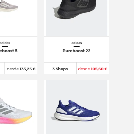
adidas
adidas
eboost 5
Pureboost 22
desde
133,25 €
3 Shops
desde
105,60 €