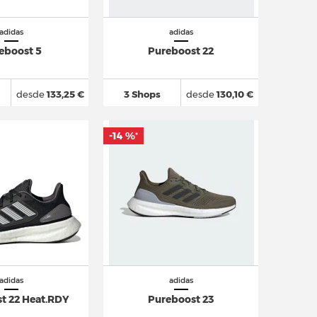
adidas
adidas
eboost 5
Pureboost 22
desde
133,25 €
3 Shops
desde
130,10 €
-14 %
*
adidas
adidas
t 22 Heat.RDY
Pureboost 23