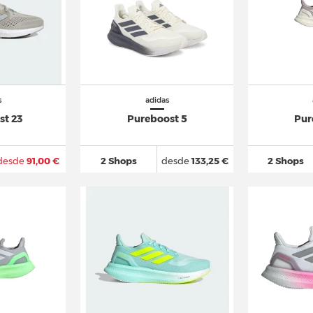
s
adidas
st 23
Pureboost 5
Pur
desde
91,00 €
2 Shops
desde
133,25 €
2 Shops