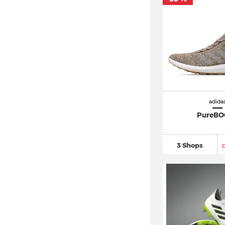
adidas Oznova (6)
adidas Ozrah (8)
adidas Oztral (3)
adidas Ozweego
(196)
adidas Powerlift
(14)
adidas Predator
(749)
adidas Puig
(40)
adida
PureBO
adidas Questar
(44)
adidas Racer TR21
(17)
adidas Response
(150)
3 Shops
adidas Retrocross
(16)
adidas Retropy
(57)
adidas Rivalry
(160)
adidas Run 60s
(44)
adidas Run 70s
(106)