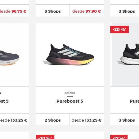
desde
96,75 €
3 Shops
desde
97,90 €
3 Shops
-20 %
*
s
adidas
st 5
Pureboost 5
Pur
esde
133,25 €
2 Shops
desde
133,25 €
3 Shops
-20 %
-17 %
*
*