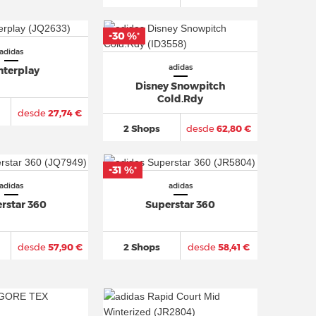
-30 %
*
adidas
adidas
nterplay
Disney Snowpitch
Cold.Rdy
desde
27,74 €
2 Shops
desde
62,80 €
-31 %
*
adidas
adidas
rstar 360
Superstar 360
desde
57,90 €
2 Shops
desde
58,41 €