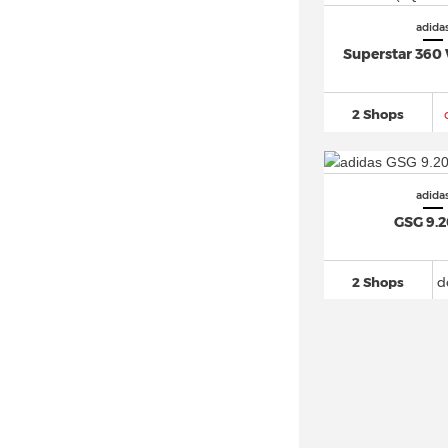
adidas Megaride
(64)
adida
adidas Mocaturf Adventure (2)
Superstar 360
adidas Multix
(15)
adidas Mundial
(22)
2 Shops
adidas München
(19)
adidas N-5923 (8)
adidas New York (9)
adida
GSG 9.
adidas Nite Jogger
(98)
adidas Niteball
(26)
2 Shops
d
adidas Nizza
(87)
adidas NMD
(996)
adidas NY 90
(17)
adidas Orketro
(16)
adidas Ozelia
(54)
adidas Oznova (6)