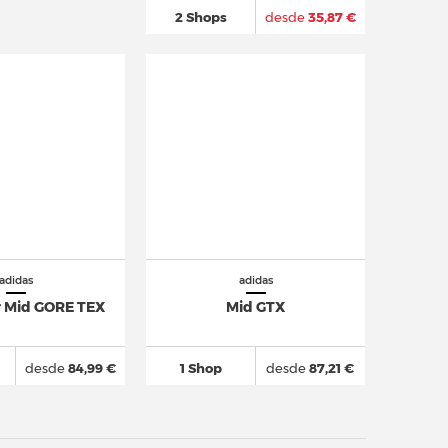
2 Shops
desde
35,87 €
adidas
adidas
r Mid GORE TEX
Mid GTX
desde
84,99 €
1 Shop
desde
87,21 €