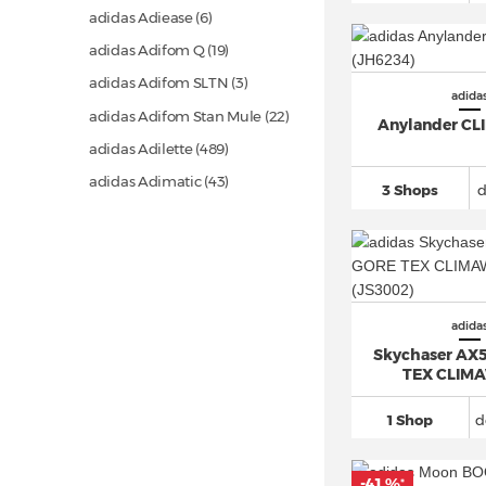
adidas Adiease (6)
adidas Adifom Q
(19)
adidas Adifom SLTN (3)
adida
adidas Adifom Stan Mule
(22)
Anylander C
adidas Adilette
(489)
adidas Adimatic
(43)
3 Shops
adidas adipower
(22)
adidas Adistar
(151)
adidas Adistar Control 5
(49)
adidas Adizero
(863)
adida
adidas Adizero Evo SL
(154)
Skychaser AX
TEX CLIM
adidas Advantage
(114)
adidas Alphaboost
(29)
1 Shop
d
adidas Alphabounce
(39)
adidas Altaswim
(12)
-41 %
*