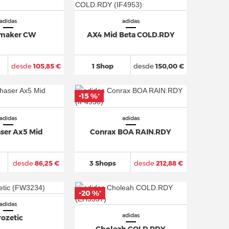
adidas
adidas
maker CW
AX4 Mid Beta COLD.RDY
desde
105,85 €
1 Shop
desde
150,00 €
-15 %
*
adidas
adidas
ser Ax5 Mid
Conrax BOA RAIN.RDY
desde
86,25 €
3 Shops
desde
212,88 €
-20 %
*
adidas
adidas
rozetic