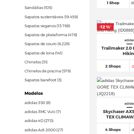
1 Shop
d
Sandálias
(105)
Sapatos sustentáveis
(19.459)
Sapatos veganos
(13.769)
-12 %
*
Sapatos de plataforma
(476)
adida
Sapatos de couro
(6.229)
Trailmaker 2.0 
Sapatos de lona
(141)
Hiki
Chinelos
(31)
2 Shops
Chinelos de piscina
(579)
Sapatos barefoot (3)
Modelos
adidas 350 (8)
adida
Skychaser AX
adidas 3MC Vulc (7)
TEX CLIMAW
adidas 4D
(270)
4 Shops
d
adidas Adi 2000
(27)