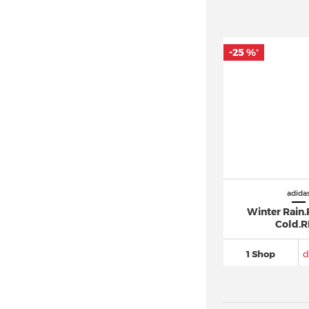
adidas Ozrah (8)
adidas Oztral (3)
-25 %
*
adidas Ozweego
(196)
adidas Powerlift
(14)
adidas Predator
(749)
adidas Puig
(40)
adidas Pureboost
(120)
adidas Questar
(44)
adidas Racer TR21
(17)
adida
adidas Response
(150)
Winter Rain
adidas Retrocross
(16)
Cold.
adidas Retropy
(57)
1 Shop
d
adidas Rivalry
(160)
adidas Run 60s
(44)
adidas Run 70s
(106)