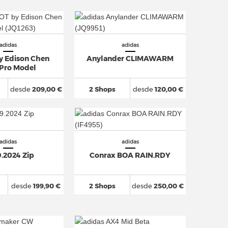
adidas
adidas
y Edison Chen
Anylander CLIMAWARM
 Pro Model
desde
209,00 €
2 Shops
desde
120,00 €
adidas
adidas
9.2024 Zip
Conrax BOA RAIN.RDY
desde
199,90 €
2 Shops
desde
250,00 €