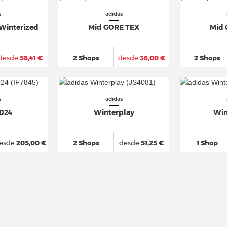
s
adidas
 Winterized
Mid GORE TEX
Mid 
desde
58,41 €
2 Shops
desde
36,00 €
2 Shops
s
adidas
2024
Winterplay
Win
esde
205,00 €
2 Shops
desde
51,25 €
1 Shop