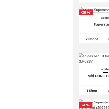
adidas Freerider
(23)
adidas Galaxy
(74)
-28 %
*
adidas Gazelle
(881)
adida
adidas Grand Court
(426)
Supersta
adidas Hamburg
(16)
adidas Harden
(222)
2 Shops
adidas Hoops
(212)
adidas Hyperturf
(16)
adidas I-5923
(36)
adidas Japan
(92)
adida
adidas Kaptir
(62)
Mid GORE T
adidas LA Trainer
(51)
adidas Lite Racer
(60)
1 Shop
adidas Los Angeles
(10)
adidas LXCON
(25)
-31 %
*