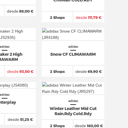
Choleah COLD.RDY
desde
89,00 €
2 Shops
desde
111,79 €
adidas
adidas
aker 2 High
Snow CF CLIMAWARM
IMAWARM
desde
93,50 €
2 Shops
desde
69,90 €
adidas
adidas
nterplay
Winter Leather Mid Cut
Rain.Rdy Cold.Rdy
desde
51,25 €
2 Shops
desde
160,00 €