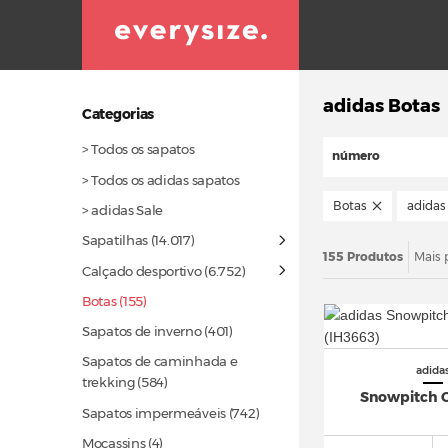
adidas Botas
Categorias
> Todos os sapatos
número
> Todos os adidas sapatos
Botas
adidas
> adidas Sale
Sapatilhas
(14.017)
155 Produtos
Mais 
Calçado desportivo
(6.752)
Botas (155)
Sapatos de inverno
(401)
Sapatos de caminhada e
adida
trekking
(584)
Snowpitch 
Sapatos impermeáveis
(742)
Mocassins (4)