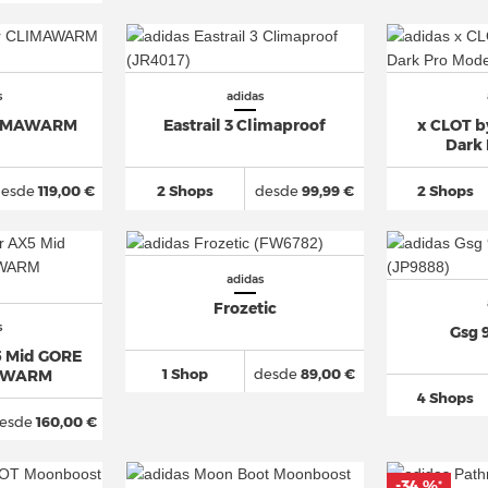
s
adidas
LIMAWARM
Eastrail 3 Climaproof
x CLOT b
Dark
desde
119,00 €
2 Shops
desde
99,99 €
2 Shops
adidas
Frozetic
s
Gsg 
5 Mid GORE
1 Shop
desde
89,00 €
AWARM
4 Shops
esde
160,00 €
-34 %
*