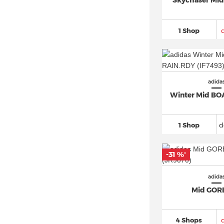
Skychaser Mi
adidas Crazy 1
(95)
adidas DAILY
(30)
1 Shop
adidas Deerupt
(30)
adidas Distancestar (3)
adidas Dropset
(101)
adida
adidas Duramo
(269)
Winter Mid BO
adidas Equipment
(218)
adidas EVO SL (2)
1 Shop
d
adidas F50
(502)
adidas FALCON
(53)
-31 %
*
adidas Force Bounce (4)
adida
adidas Fortarun
(51)
Mid GOR
adidas Forum
(579)
adidas Free Hiker
(148)
4 Shops