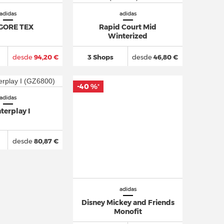
adidas
adidas
GORE TEX
Rapid Court Mid
Winterized
desde
94,20 €
3 Shops
desde
46,80 €
-40 %
*
adidas
terplay I
desde
80,87 €
adidas
Disney Mickey and Friends
Monofit