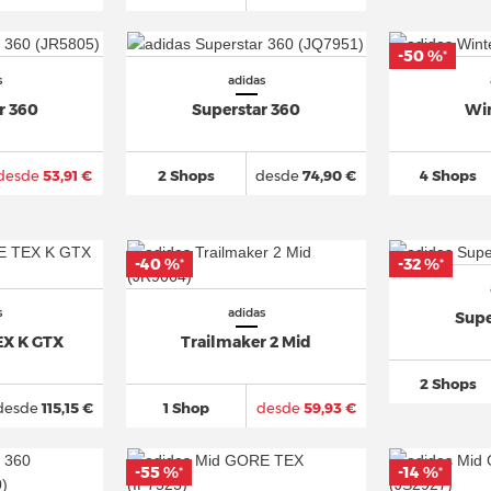
-50 %
*
s
adidas
r 360
Superstar 360
Wi
desde
53,91 €
2 Shops
desde
74,90 €
4 Shops
-40 %
-32 %
*
*
s
adidas
Supe
EX K GTX
Trailmaker 2 Mid
2 Shops
desde
115,15 €
1 Shop
desde
59,93 €
-55 %
-14 %
*
*