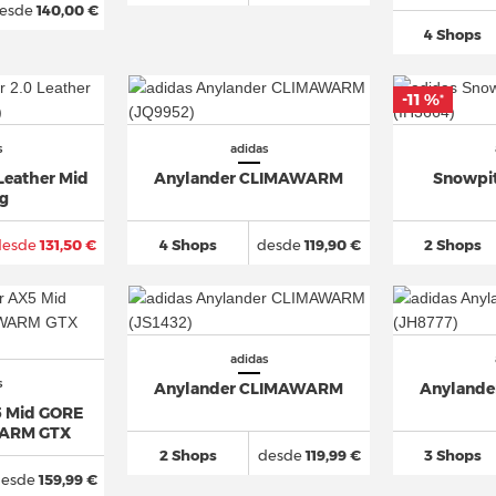
esde
140,00 €
4 Shops
-11 %
*
s
adidas
Leather Mid
Anylander CLIMAWARM
Snowpit
ng
desde
131,50 €
4 Shops
desde
119,90 €
2 Shops
adidas
s
Anylander CLIMAWARM
Anyland
5 Mid GORE
ARM GTX
2 Shops
desde
119,99 €
3 Shops
esde
159,99 €