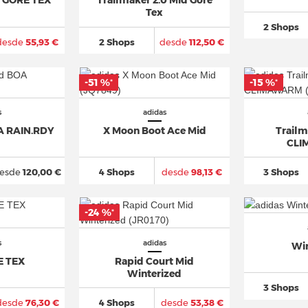
d GORE TEX
Trailmaker 2.0 Mid Gore
Tex
2 Shops
desde
55,93 €
2 Shops
desde
112,50 €
-51 %
-15 %
*
*
s
adidas
A RAIN.RDY
X Moon Boot Ace Mid
Trailm
CL
esde
120,00 €
4 Shops
desde
98,13 €
3 Shops
-24 %
*
s
adidas
Wi
E TEX
Rapid Court Mid
Winterized
3 Shops
desde
76,30 €
4 Shops
desde
53,38 €