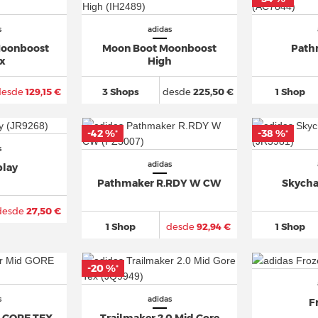
s
adidas
oonboost
Moon Boot Moonboost
Path
 x
High
desde
129,15 €
3 Shops
desde
225,50 €
1 Shop
-42 %
-38 %
*
*
s
adidas
play
Pathmaker R.RDY W CW
Skycha
desde
27,50 €
1 Shop
desde
92,94 €
1 Shop
-20 %
*
s
adidas
F