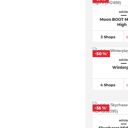
adidas Astir
(22)
adida
adidas Avryn
(19)
Moon BOOT M
adidas AX4 GORE TEX
(20)
High
adidas Berlin (5)
3 Shops
adidas Bermuda
(25)
adidas Breaknet
(162)
-50 %
*
adidas Busenitz
(70)
adida
adidas BW Army
(32)
Winter
adidas Campus
(589)
adidas Centennial 85
(24)
4 Shops
adidas Climacool
(94)
adidas Cloudfoam
(107)
-38 %
*
adidas Continental 80
(48)
adidas Copa
(294)
adida
adidas Country OG
(39)