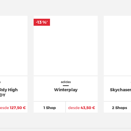
-13 %
*
s
adidas
.Rdy High
Winterplay
Skychase
RDY
esde
127,50 €
1 Shop
desde
43,50 €
2 Shops