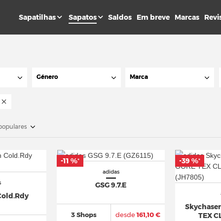
Sapatilhas
Sapatos
Saldos
Em breve
Marcas
Revi
Género
Marca
populares
-11 %
-39 %
*
*
adidas
s
GSG 9.7.E
Cold.Rdy
Skychaser
3 Shops
desde
161,10 €
TEX 