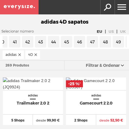
adidas 4D sapatos
|
|
EU
US
UK
Selecionar número
40
41
42
43
44
45
46
47
48
49
adidas
4D
Filtrar & Ordenar
269 Produtos
-25 %
*
adidas
adidas
Trailmaker 2.0 2
Gamecourt 2 2.0
5 Shops
desde
99,90 €
2 Shops
desde
52,50 €