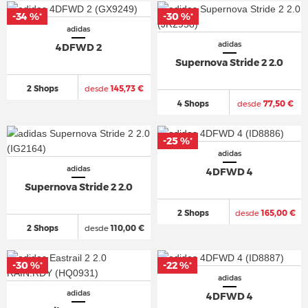
-34 %
-30 %
*
*
adidas
adidas
4DFWD 2
Supernova Stride 2 2.0
2 Shops
desde
145,73 €
4 Shops
desde
77,50 €
-25 %
*
adidas
adidas
4DFWD 4
Supernova Stride 2 2.0
2 Shops
desde
165,00 €
2 Shops
desde
110,00 €
-30 %
-22 %
*
*
adidas
adidas
4DFWD 4