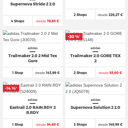
Supernova Stride 2 2.0
2 Shops
desde
226,27 €
4 Shops
desde
78,85 €
-30 %
*
adidas
adidas
Trailmaker 2.0 2 Mid Tex
Trailmaker 2.0 GORE TEX
Gore
2
1 Shop
desde
143,99 €
2 Shops
desde
83,60 €
-14 %
*
adidas
adidas
Eastrail 2.0 RAIN.RDY 2
Supernova Solution 2 2.0
R.RDY
1 Shop
desde
94,69 €
2 Shops
desde
149,99 €