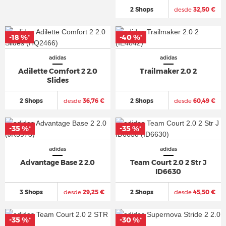
2 Shops
desde
32,50 €
-18 %
-40 %
*
*
adidas
adidas
Adilette Comfort 2 2.0
Trailmaker 2.0 2
Slides
2 Shops
desde
36,76 €
2 Shops
desde
60,49 €
-35 %
-35 %
*
*
adidas
adidas
Advantage Base 2 2.0
Team Court 2.0 2 Str J
ID6630
3 Shops
desde
29,25 €
2 Shops
desde
45,50 €
-35 %
-30 %
*
*