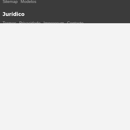
Sitemap
Modelos
Jurídico
Termos
Privacidade
Impressum
Contacto
Segue-nos
Recebe todas as informações sobre novos sneakers e
lançamentos especiais diretamente no teu smartphone.
* Todos os preços estão em euros, incluindo o IVA, e podem não
incluir os portes de envio. Os preços riscados ou as percentagens de
desconto referem-se sempre ao PVP. Podem ocorrer alterações
temporárias de preços, tempo de entrega e custos de envio.
(mais
informações)
.