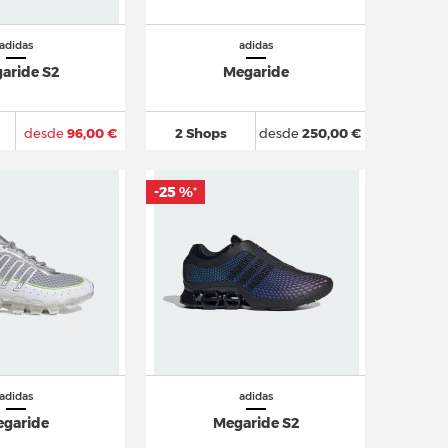
adidas
adidas
aride S2
Megaride
desde
96,00 €
2 Shops
desde
250,00 €
-25 %
*
adidas
adidas
garide
Megaride S2