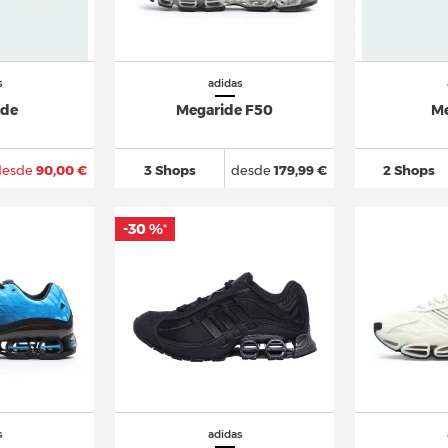
s
adidas
ide
Megaride F50
Me
desde
90,00 €
3 Shops
desde
179,99 €
2 Shops
-30 %
*
s
adidas