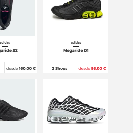
adidas
adidas
aride S2
Megaride O1
desde
160,00 €
2 Shops
desde
98,00 €