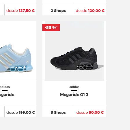
desde
127,50 €
2 Shops
desde
120,00 €
-55 %
*
adidas
adidas
garide
Megaride O1 J
desde
199,00 €
3 Shops
desde
50,00 €