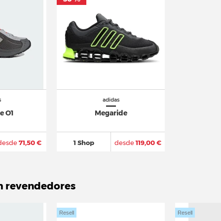
s
adidas
e O1
Megaride
desde
71,50 €
1 Shop
desde
119,00 €
m revendedores
Resell
Resell