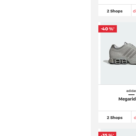
adidas LXCON
(25)
2 Shops
d
adidas Mocaturf Adventure (2)
adidas Multix
(15)
-40 %
*
adidas Mundial
(22)
adidas München
(19)
adidas N-5923 (8)
adidas New York (9)
adidas Nite Jogger
(98)
adidas Niteball
(26)
adidas Nizza
(87)
adida
adidas NMD
(996)
Megarid
adidas NY 90
(17)
adidas Orketro
(16)
2 Shops
adidas Ozelia
(54)
adidas Oznova (6)
-35 %
*