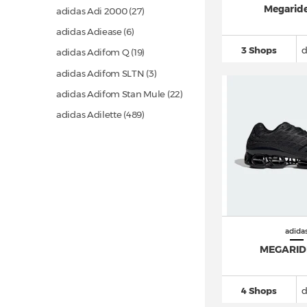
Megarid
adidas Adi 2000
(27)
adidas Adiease (6)
3 Shops
d
adidas Adifom Q
(19)
adidas Adifom SLTN (3)
adidas Adifom Stan Mule
(22)
adidas Adilette
(489)
adidas Adimatic
(43)
adidas adipower
(22)
adidas Adistar
(151)
adidas Adistar Control 5
(49)
adidas Adizero
(863)
adida
adidas Adizero Evo SL
(154)
MEGARID
adidas Advantage
(114)
adidas Alphaboost
(29)
4 Shops
d
adidas Alphabounce
(39)