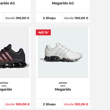
aride AG
Megaride AG
desde
190,00 €
2 Shops
desde
190,00 €
-40 %
*
adidas
adidas
garide
Megaride
desde
100,00 €
2 Shops
desde
102,00 €