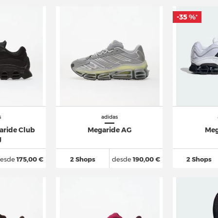
-35 %
*
s
adidas
aride Club
Megaride AG
Meg
g
esde
175,00 €
2 Shops
desde
190,00 €
2 Shops