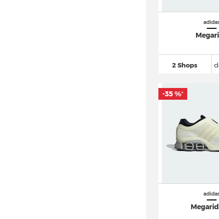
adidas Free Hiker
(148)
adidas Freerider
(23)
adida
adidas Galaxy
(74)
Megar
adidas Gazelle
(881)
adidas Grand Court
(426)
2 Shops
d
adidas Hamburg
(16)
adidas Harden
(222)
-35 %
*
adidas Hoops
(212)
adidas Hyperturf
(16)
adidas I-5923
(36)
adidas Japan
(92)
adidas Kaptir
(62)
adidas LA Trainer
(51)
adidas Lite Racer
(60)
adida
Megarid
adidas Los Angeles
(10)