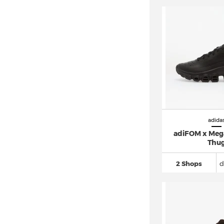
adidas Altaswim
(12)
adidas Astir
(22)
adidas Avryn
(19)
adidas AX4 GORE TEX
(20)
adidas Berlin (5)
adidas Bermuda
(25)
adidas Breaknet
(162)
adidas Busenitz
(70)
adida
adidas BW Army
(32)
adiFOM x Meg
Thu
adidas Campus
(589)
adidas Centennial 85
(24)
2 Shops
d
adidas Climacool
(94)
adidas Cloudfoam
(107)
adidas Continental 80
(48)
adidas Copa
(294)