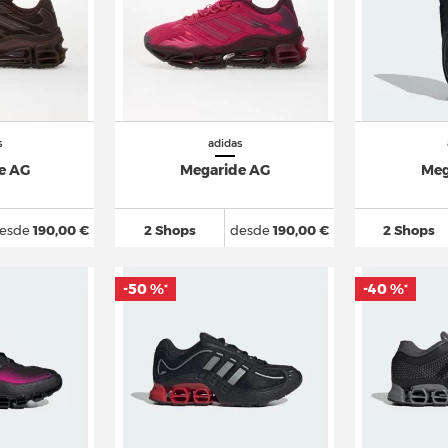
s
adidas
e AG
Megaride AG
Meg
esde
190,00 €
2 Shops
desde
190,00 €
2 Shops
-50 %
-40 %
*
*