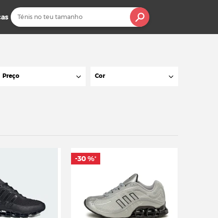
cas
Preço
Cor
-30 %
*