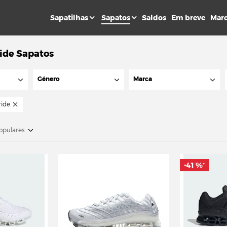
Sapatilhas
Sapatos
Saldos
Em breve
Mar
ide Sapatos
Género
Marca
ide
opulares
-41 %
*