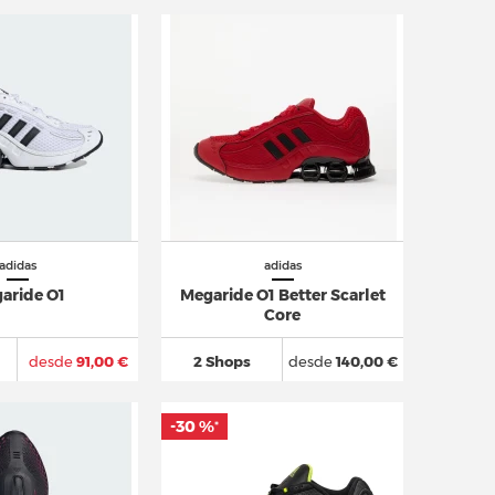
adidas
adidas
aride O1
Megaride O1 Better Scarlet
Core
desde
91,00 €
2 Shops
desde
140,00 €
-30 %
*