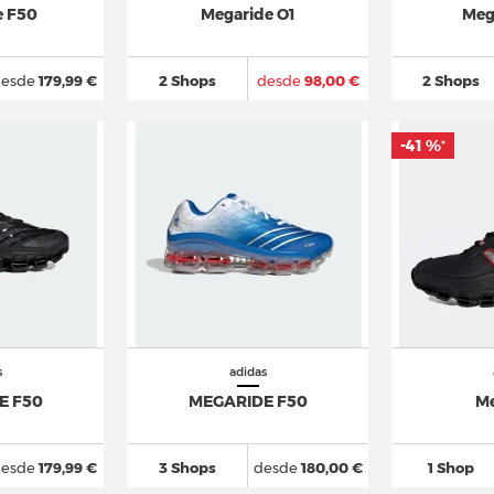
e F50
Megaride O1
Meg
esde
179,99 €
2 Shops
desde
98,00 €
2 Shops
-41 %
*
s
adidas
E F50
MEGARIDE F50
Me
esde
179,99 €
3 Shops
desde
180,00 €
1 Shop