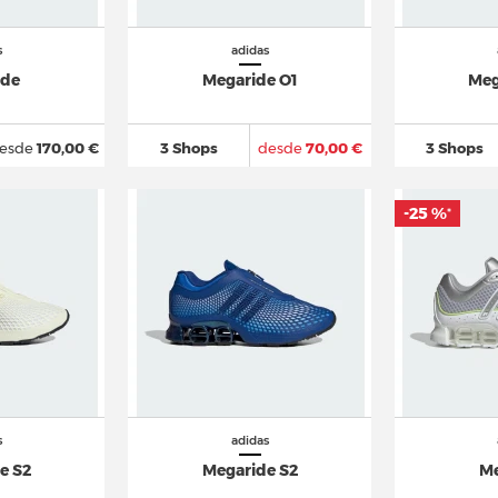
s
adidas
ide
Megaride O1
Meg
esde
170,00 €
3 Shops
desde
70,00 €
3 Shops
-25 %
*
s
adidas
e S2
Megaride S2
Me