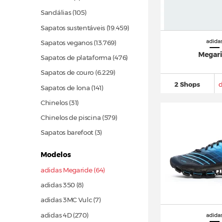
Sandálias
(105)
Sapatos sustentáveis
(19.459)
adida
Sapatos veganos
(13.769)
Megar
Sapatos de plataforma
(476)
Sapatos de couro
(6.229)
2 Shops
Sapatos de lona
(141)
Chinelos
(31)
Chinelos de piscina
(579)
Sapatos barefoot (3)
Modelos
adidas Megaride (64)
adidas 350 (8)
adidas 3MC Vulc (7)
adidas 4D
(270)
adida