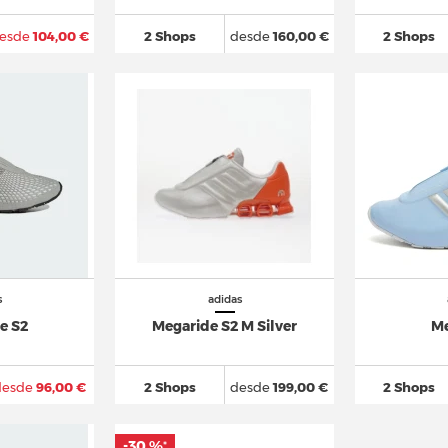
esde
104,00 €
2 Shops
desde
160,00 €
2 Shops
s
adidas
e S2
Megaride S2 M Silver
Me
desde
96,00 €
2 Shops
desde
199,00 €
2 Shops
-30 %
*