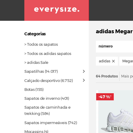
adidas Megar
Categorias
> Todos os sapatos
número
> Todos os adidas sapatos
adidas
Megar
> adidas Sale
Sapatilhas
(14.017)
64 Produtos
Mais p
Calçado desportivo
(6.752)
Botas
(155)
-47 %
*
Sapatos de inverno
(401)
Sapatos de caminhada e
trekking
(584)
Sapatos impermeáveis
(742)
Mocassins (4)