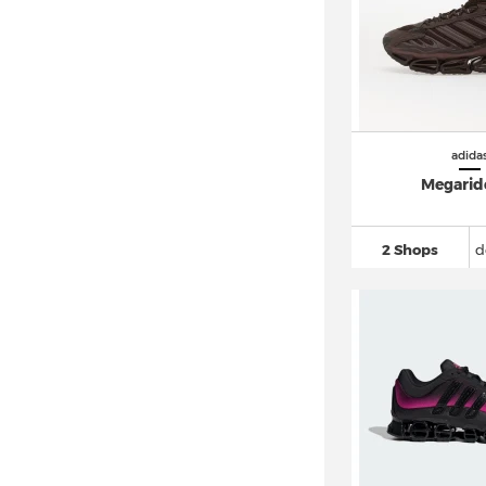
adidas Country OG
(39)
adidas Crazy 1
(95)
adidas DAILY
(30)
adidas Deerupt
(30)
adida
adidas Distancestar (3)
Megarid
adidas Dropset
(101)
adidas Duramo
(269)
2 Shops
d
adidas Equipment
(218)
adidas EVO SL (2)
adidas F50
(502)
adidas FALCON
(53)
adidas Force Bounce (4)
adidas Fortarun
(51)
adidas Forum
(579)