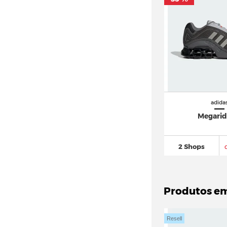
adidas Ozrah (8)
adidas Oztral (3)
adidas Ozweego
(196)
adidas Powerlift
(14)
adidas Predator
(749)
adidas Puig
(40)
adidas Pureboost
(120)
adida
Megarid
adidas Questar
(44)
adidas Racer TR21
(17)
adidas Response
(150)
2 Shops
adidas Retrocross
(16)
adidas Retropy
(57)
Produtos e
adidas Rivalry
(160)
adidas Run 60s
(44)
Resell
adidas Run 70s
(106)