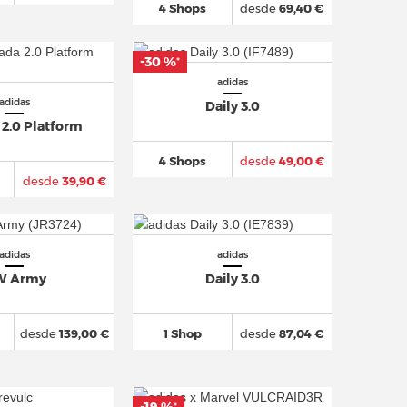
4 Shops
desde
69,40 €
-30 %
*
adidas
adidas
Daily 3.0
 2.0 Platform
4 Shops
desde
49,00 €
desde
39,90 €
adidas
adidas
W Army
Daily 3.0
desde
139,00 €
1 Shop
desde
87,04 €