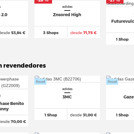
-28 %
-27 %
*
*
s
adidas
 2.0
Znsored High
Futurevul
desde
53,84 €
3 Shops
desde
71,75 €
1 Shop
m revendedores
Resell
Resell
adidas
s
3MC
Gaze
ase Benito
unny
1 Shop
desde
31,00 €
1 Shop
desde
70,00 €