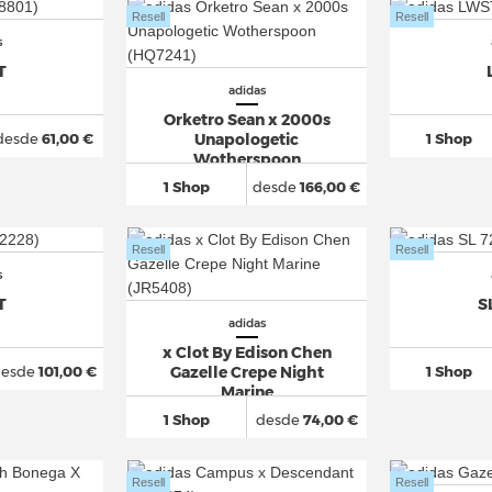
Resell
Resell
s
T
adidas
Orketro Sean x 2000s
desde
61,00 €
1 Shop
Unapologetic
Wotherspoon
1 Shop
desde
166,00 €
Resell
Resell
s
T
S
adidas
x Clot By Edison Chen
esde
101,00 €
1 Shop
Gazelle Crepe Night
Marine
1 Shop
desde
74,00 €
Resell
Resell