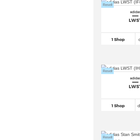
Resell
adidas Astir
(22)
adida
adidas Avryn
(19)
LWS
adidas AX4 GORE TEX
(20)
adidas Berlin (5)
1 Shop
adidas Bermuda
(25)
adidas Breaknet
(162)
adidas Busenitz
(70)
Resell
adidas BW Army
(32)
adida
adidas Campus
(589)
LWS
adidas Centennial 85
(24)
adidas Climacool
(94)
1 Shop
d
adidas Cloudfoam
(107)
adidas Continental 80
(48)
adidas Copa
(294)
Resell
adidas Country OG
(39)