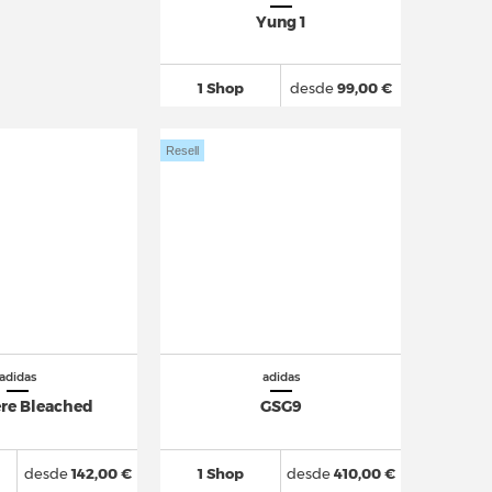
Yung 1
1 Shop
desde
99,00 €
Resell
adidas
adidas
re Bleached
GSG9
desde
142,00 €
1 Shop
desde
410,00 €