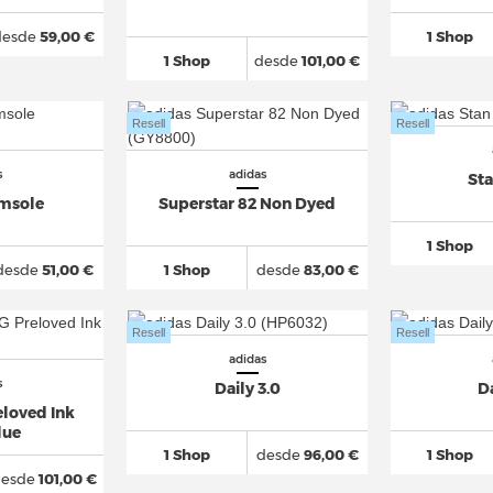
desde
59,00 €
1 Shop
1 Shop
desde
101,00 €
Resell
Resell
s
adidas
St
imsole
Superstar 82 Non Dyed
1 Shop
desde
51,00 €
1 Shop
desde
83,00 €
Resell
Resell
adidas
s
Daily 3.0
Da
loved Ink
lue
1 Shop
desde
96,00 €
1 Shop
esde
101,00 €