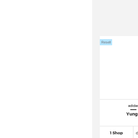
adidas Ozrah (8)
adidas Oztral (3)
adidas Ozweego
(196)
adidas Powerlift
(14)
adidas Predator
(749)
Resell
adidas Puig
(40)
adidas Pureboost
(120)
adidas Questar
(44)
adidas Racer TR21
(17)
adidas Response
(150)
adidas Retrocross
(16)
adida
adidas Retropy
(57)
Yung
adidas Rivalry
(160)
adidas Run 60s
(44)
1 Shop
adidas Run 70s
(106)