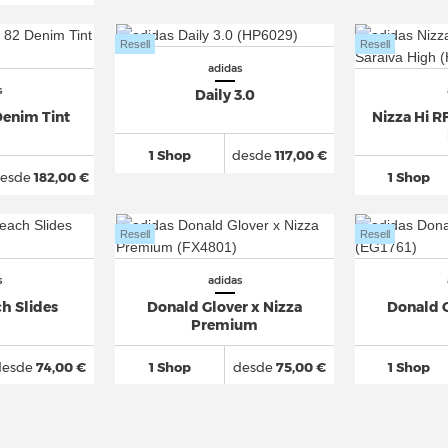
Resell
Resell
adidas
s
Daily 3.0
Denim Tint
Nizza Hi R
1 Shop
desde
117,00 €
esde
182,00 €
1 Shop
Resell
Resell
s
adidas
h Slides
Donald Glover x Nizza
Donald G
Premium
desde
74,00 €
1 Shop
desde
75,00 €
1 Shop