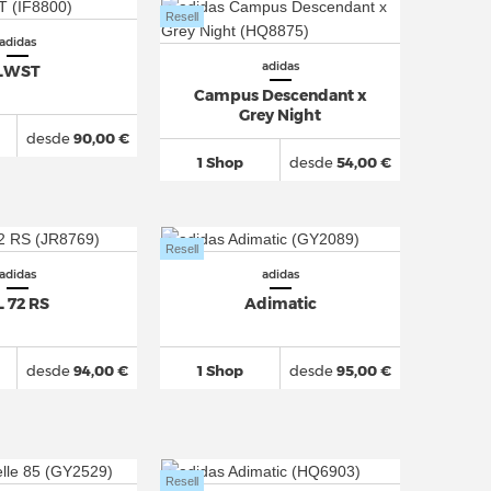
Resell
adidas
adidas
LWST
Campus Descendant x
Grey Night
desde
90,00 €
1 Shop
desde
54,00 €
Resell
adidas
adidas
L 72 RS
Adimatic
desde
94,00 €
1 Shop
desde
95,00 €
Resell