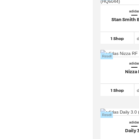
adidas Crazy 1
(95)
adida
adidas DAILY
(30)
Stan Smith 
adidas Deerupt
(30)
adidas Distancestar (3)
1 Shop
adidas Dropset
(101)
adidas Duramo
(269)
Resell
adida
adidas Equipment
(218)
Nizza
adidas EVO SL (2)
adidas F50
(502)
1 Shop
adidas FALCON
(53)
adidas Force Bounce (4)
adidas Fortarun
(51)
Resell
adidas Forum
(579)
adida
Daily 
adidas Free Hiker
(148)