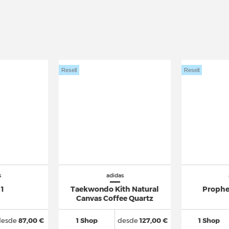
Resell
Resell
s
adidas
 1
Taekwondo Kith Natural
Prophe
Canvas Coffee Quartz
desde
87,00 €
1 Shop
desde
127,00 €
1 Shop