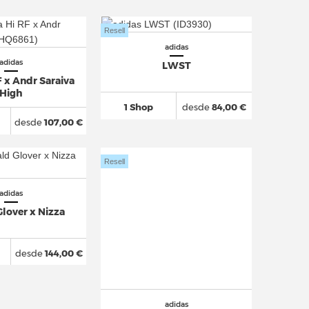
Resell
adidas
adidas
LWST
F x Andr Saraiva
High
1 Shop
desde
84,00 €
desde
107,00 €
Resell
adidas
lover x Nizza
desde
144,00 €
adidas