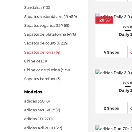
Sandálias
(105)
Sapatos sustentáveis
(19.459)
-20 %
*
Sapatos veganos
(13.769)
adida
Daily 
Sapatos de plataforma
(476)
Sapatos de couro
(6.229)
Sapatos de lona (141)
4 Shops
Chinelos
(31)
Chinelos de piscina
(579)
Sapatos barefoot (3)
adida
Daily 
Modelos
adidas 350 (8)
2 Shops
adidas 3MC Vulc (7)
adidas 4D
(270)
adidas Adi 2000
(27)