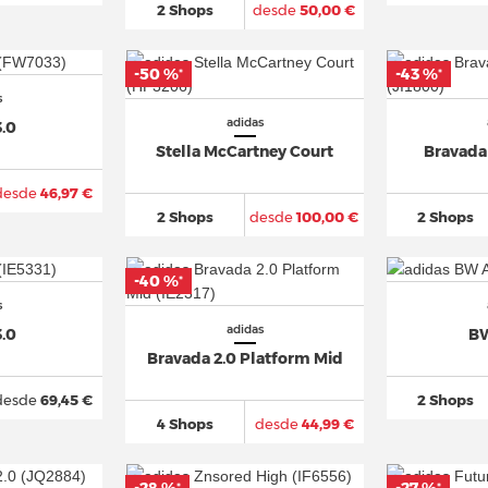
2 Shops
desde
50,00 €
-50 %
-43 %
*
*
s
adidas
3.0
Stella McCartney Court
Bravada
desde
46,97 €
2 Shops
desde
100,00 €
2 Shops
-40 %
*
s
adidas
3.0
B
Bravada 2.0 Platform Mid
desde
69,45 €
2 Shops
4 Shops
desde
44,99 €