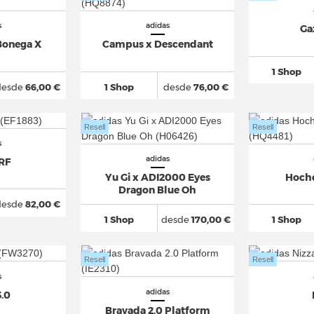
s
adidas
Ga
Bonega X
Campus x Descendant
1 Shop
desde
66,00 €
1 Shop
desde
76,00 €
Resell
Resell
s
adidas
 RF
Yu Gi x ADI2000 Eyes
Hoche
Dragon Blue Oh
desde
82,00 €
1 Shop
desde
170,00 €
1 Shop
Resell
Resell
s
adidas
3.0
Bravada 2.0 Platform