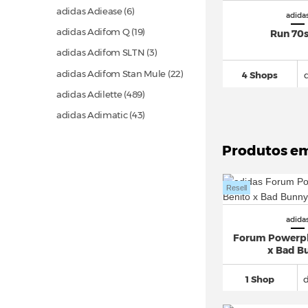
adidas Adiease (6)
adida
adidas Adifom Q
(19)
Run 70s
adidas Adifom SLTN (3)
adidas Adifom Stan Mule
(22)
4 Shops
adidas Adilette
(489)
adidas Adimatic
(43)
adidas adipower
(22)
Produtos e
adidas Adistar
(151)
adidas Adistar Control 5
(49)
Resell
adidas Adizero
(863)
adidas Adizero Evo SL
(154)
adida
Forum Powerph
adidas Advantage
(114)
x Bad B
adidas Alphaboost
(29)
1 Shop
adidas Alphabounce
(39)
adidas Altaswim
(12)