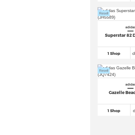
adidas Megaride
(64)
adidas Mocaturf Adventure (2)
Resell
adidas Multix
(15)
adida
adidas Mundial
(22)
Superstar 82 
adidas München
(19)
adidas N-5923 (8)
1 Shop
d
adidas New York (9)
adidas Nite Jogger
(98)
Resell
adidas Niteball
(26)
adida
adidas Nizza
(87)
Gazelle Beac
adidas NMD
(996)
adidas NY 90
(17)
1 Shop
adidas Orketro
(16)
adidas Ozelia
(54)
adidas Oznova (6)