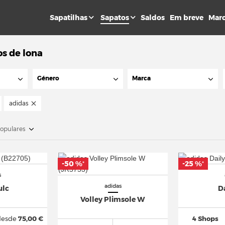
Sapatilhas
Sapatos
Saldos
Em breve
Mar
s de lona
Género
Marca
adidas
opulares
-50 %
-25 %
*
*
s
adidas
ulc
Da
Volley Plimsole W
desde
75,00 €
4 Shops