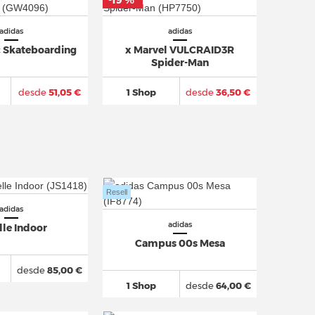
-19 %
*
adidas
adidas
c Skateboarding
x Marvel VULCRAID3R
Spider-Man
desde
51,05 €
1 Shop
desde
36,50 €
Resell
adidas
adidas
lle Indoor
Campus 00s Mesa
desde
85,00 €
1 Shop
desde
64,00 €