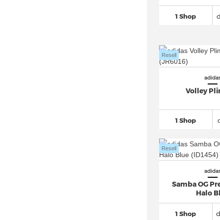
adidas Freerider
(23)
1 Shop
adidas Galaxy
(74)
adidas Gazelle
(881)
adidas Grand Court
(426)
Resell
adidas Hamburg
(16)
adidas Harden
(222)
adida
Volley Pl
adidas Hoops
(212)
adidas Hyperturf
(16)
1 Shop
adidas I-5923
(36)
adidas Japan
(92)
Resell
adidas Kaptir
(62)
adidas LA Trainer
(51)
adida
adidas Lite Racer
(60)
Samba OG Pre
Halo B
adidas Los Angeles
(10)
adidas LXCON
(25)
1 Shop
d