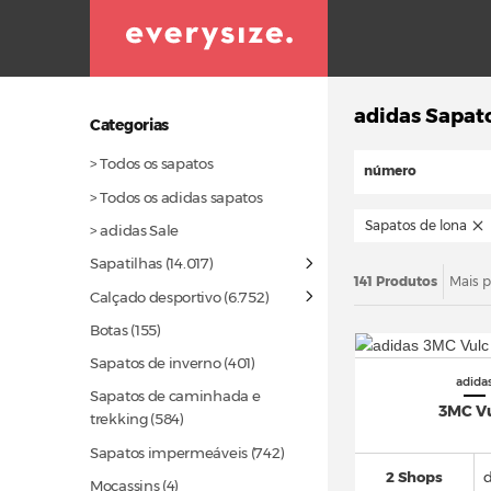
adidas Sapato
Categorias
> Todos os sapatos
número
> Todos os adidas sapatos
Sapatos de lona
> adidas Sale
Sapatilhas
(14.017)
141 Produtos
Mais p
Calçado desportivo
(6.752)
Botas
(155)
Sapatos de inverno
(401)
adida
Sapatos de caminhada e
3MC V
trekking
(584)
Sapatos impermeáveis
(742)
2 Shops
Mocassins (4)