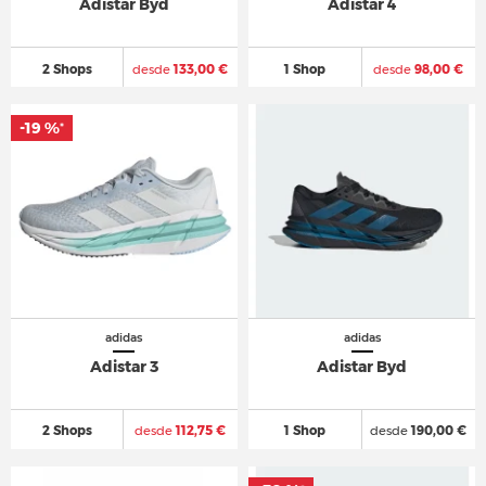
Adistar Byd
Adistar 4
2 Shops
desde
133,00 €
1 Shop
desde
98,00 €
-19 %
*
adidas
adidas
Adistar 3
Adistar Byd
2 Shops
desde
112,75 €
1 Shop
desde
190,00 €