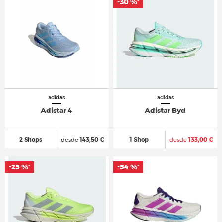
-30 %
*
adidas
adidas
Adistar 4
Adistar Byd
2 Shops
desde
143,50 €
1 Shop
desde
133,00 €
-25 %
-54 %
*
*