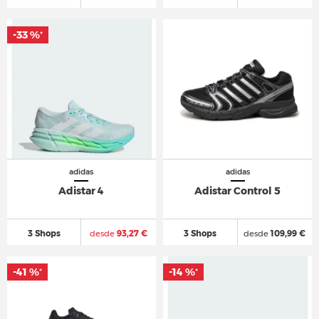
-33 %
*
adidas
adidas
Adistar 4
Adistar Control 5
3 Shops
desde
93,27 €
3 Shops
desde
109,99 €
-41 %
-14 %
*
*