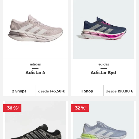
adidas
adidas
Adistar 4
Adistar Byd
2 Shops
desde
143,50 €
1 Shop
desde
190,00 €
-36 %
-32 %
*
*