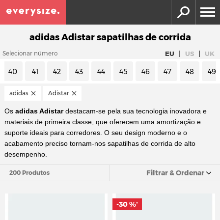
adidas Adistar sapatilhas de corrida
|
|
EU
US
UK
Selecionar número
40
41
42
43
44
45
46
47
48
49
adidas
Adistar
Os
adidas Adistar
destacam-se pela sua tecnologia inovadora e
materiais de primeira classe, que oferecem uma amortização e
suporte ideais para corredores. O seu design moderno e o
acabamento preciso tornam-nos sapatilhas de corrida de alto
desempenho.
Filtrar & Ordenar
200 Produtos
-30 %
*