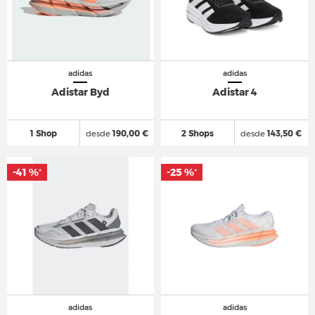
adidas
adidas
Adistar Byd
Adistar 4
1 Shop
desde
190,00 €
2 Shops
desde
143,50 €
-41 %
-25 %
*
*
adidas
adidas