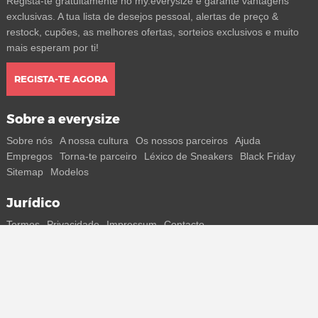
Regista-te gratuitamente no my.everysize e garante vantagens
exclusivas. A tua lista de desejos pessoal, alertas de preço &
restock, cupões, as melhores ofertas, sorteios exclusivos e muito
mais esperam por ti!
REGISTA-TE AGORA
Sobre a everysize
Sobre nós
A nossa cultura
Os nossos parceiros
Ajuda
Empregos
Torna-te parceiro
Léxico de Sneakers
Black Friday
Sitemap
Modelos
Jurídico
Termos
Privacidade
Impressum
Contacto
Segue-nos
Recebe todas as informações sobre novos sneakers e
lançamentos especiais diretamente no teu smartphone.