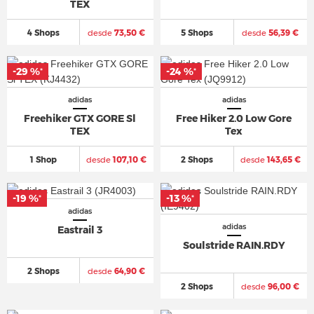
TEX
4 Shops
desde
73,50 €
5 Shops
desde
56,39 €
-29 %
-24 %
*
*
adidas
adidas
Freehiker GTX GORE Sl
Free Hiker 2.0 Low Gore
TEX
Tex
1 Shop
desde
107,10 €
2 Shops
desde
143,65 €
-19 %
-13 %
*
*
adidas
adidas
Eastrail 3
Soulstride RAIN.RDY
2 Shops
desde
64,90 €
2 Shops
desde
96,00 €