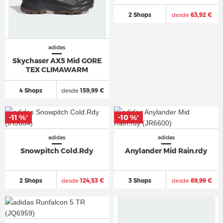
2 Shops
desde
63,92 €
adidas
Skychaser AX5 Mid GORE
TEX CLIMAWARM
4 Shops
desde
159,99 €
-11 %
-10 %
*
*
adidas
adidas
Snowpitch Cold.Rdy
Anylander Mid Rain.rdy
2 Shops
desde
124,53 €
3 Shops
desde
89,99 €