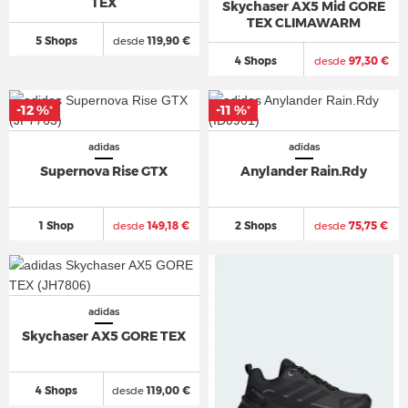
TEX
Skychaser AX5 Mid GORE
TEX CLIMAWARM
5 Shops
desde
119,90 €
4 Shops
desde
97,30 €
-12 %
-11 %
*
*
adidas
adidas
Supernova Rise GTX
Anylander Rain.Rdy
1 Shop
desde
149,18 €
2 Shops
desde
75,75 €
adidas
Skychaser AX5 GORE TEX
4 Shops
desde
119,00 €