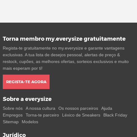
Torna membro my.everysize gratuitamente
Regista-te gratuitamente no my.everysize e garante vantagens
exclusivas. A tua lista de desejos pessoal, alertas de preço &
restock, cupões, as melhores ofertas, sorteios exclusivos e muito
mais esperam por ti!
REGISTA-TE AGORA
Sobre a everysize
Sobre nós
A nossa cultura
Os nossos parceiros
Ajuda
Empregos
Torna-te parceiro
Léxico de Sneakers
Black Friday
Sitemap
Modelos
Jurídico