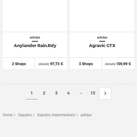
adidas
adidas
Anylander Rain.Rdy
Agravic GTX
2 Shops
desde
97,73 €
3 Shops
desde
159,99 €
...
1
2
3
4
13
Home
Sapatos
Sapatos impermeáveis
adidas