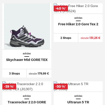
-40 %
*
adidas
Free Hiker 2.0 Gore Tex 2
2 Shops
desde
131,25 €
adidas
Skychaser Mid GORE TEX
3 Shops
desde
179,99 €
-39 %
-30 %
*
*
adidas
adidas
Tracerocker 2 2.0 GORE
Ultrarun 5 TR