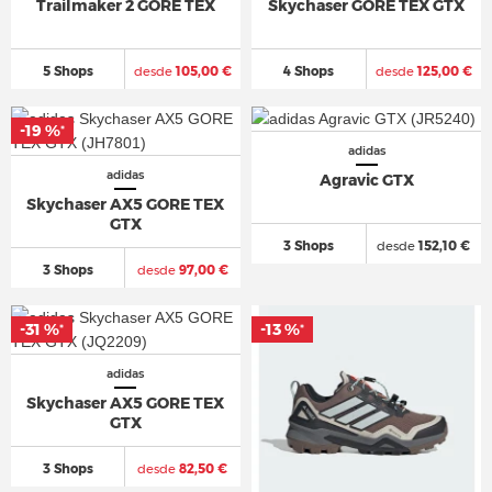
Trailmaker 2 GORE TEX
Skychaser GORE TEX GTX
5 Shops
desde
105,00 €
4 Shops
desde
125,00 €
-19 %
*
adidas
adidas
Agravic GTX
Skychaser AX5 GORE TEX
GTX
3 Shops
desde
152,10 €
3 Shops
desde
97,00 €
-31 %
-13 %
*
*
adidas
Skychaser AX5 GORE TEX
GTX
3 Shops
desde
82,50 €