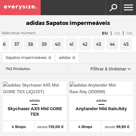
adidas Sapatos impermeáveis
|
|
EU
US
UK
Selecionar número
36
37
38
39
40
41
42
43
44
45
Sapatos impermeáveis
adidas
Filtrar & Ordenar
742 Produtos
adidas
adidas
Skychaser AX5 Mid GORE
Anylander Mid Rain.Rdy
TEX
4 Shops
desde
139,00 €
4 Shops
desde
99,90 €