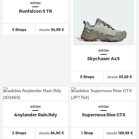
adidas
Runfalcon 5 TR
5 Shops
desde
54,99 €
adidas
Skychaser Ax5
5 Shops
desde
93,68 €
adidas
adidas
Anylander Rain.Rdy
Supernova Rise GTX
2 Shops
desde
84,90 €
1 Shop
desde
169,99 €