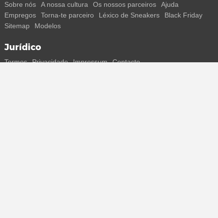
Sobre nós
A nossa cultura
Os nossos parceiros
Ajuda
Empregos
Torna-te parceiro
Léxico de Sneakers
Black Friday
Sitemap
Modelos
Jurídico
Termos
Privacidade
Impressum
Contacto
Segue-nos
Recebe todas as informações sobre novos sneakers e
lançamentos especiais diretamente no teu smartphone.
* Todos os preços estão em euros, incluindo o IVA, e podem não
incluir os portes de envio. Os preços riscados ou as percentagens de
desconto referem-se sempre ao PVP. Podem ocorrer alterações