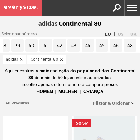
adidas
Continental 80
|
|
EU
US
UK
Selecionar número
38
39
40
41
42
43
44
45
46
48
adidas
Continental 80
Aqui encontras
a maior seleção do popular adidas Continental
80
de mais de 50 lojas online autorizadas.
Escolhe apenas o teu número e compara preços.
HOMEM
|
MULHER
|
CRIANÇA
Filtrar & Ordenar
48 Produtos
-50 %
*