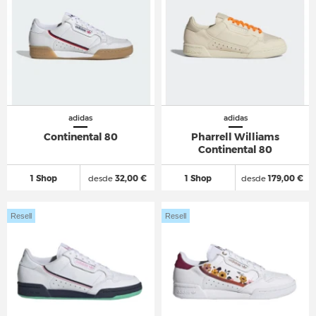
adidas
adidas
Continental 80
Pharrell Williams
Continental 80
1 Shop
desde
32,00 €
1 Shop
desde
179,00 €
Resell
Resell