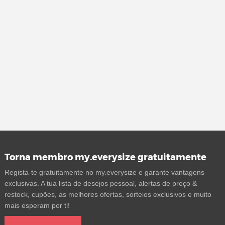
Torna membro my.everysize gratuitamente
Regista-te gratuitamente no my.everysize e garante vantagens
exclusivas. A tua lista de desejos pessoal, alertas de preço &
restock, cupões, as melhores ofertas, sorteios exclusivos e muito
mais esperam por ti!