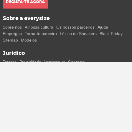
REGISTA-TE AGORA
Sobre a everysize
Sobre nós
A nossa cultura
Os nossos parceiros
Ajuda
Empregos
Torna-te parceiro
Léxico de Sneakers
Black Friday
Sitemap
Modelos
Jurídico
Termos
Privacidade
Impressum
Contacto
Segue-nos
Recebe todas as informações sobre novos sneakers e
lançamentos especiais diretamente no teu smartphone.