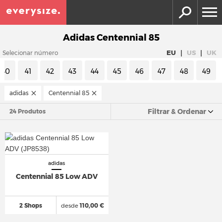
Adidas Centennial 85
|
|
EU
US
UK
Selecionar número
40
41
42
43
44
45
46
47
48
49
adidas
Centennial 85
Filtrar & Ordenar
24 Produtos
adidas
Centennial 85 Low ADV
2 Shops
desde
110,00 €