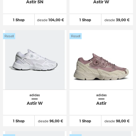
Astir SN
Astir W
1 Shop
desde
104,00 €
1 Shop
desde
39,00 €
Resell
Resell
adidas
adidas
Astir W
Astir
1 Shop
desde
96,00 €
1 Shop
desde
98,00 €