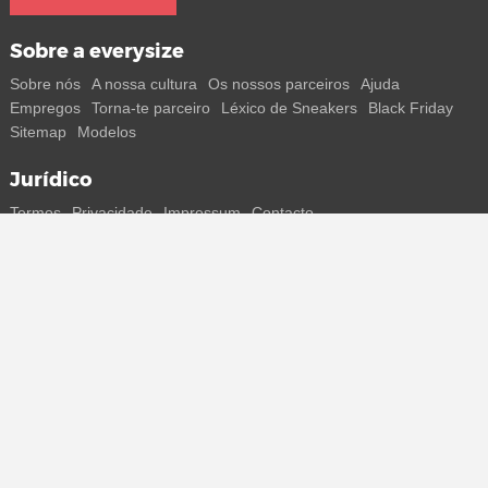
Sobre a everysize
Sobre nós
A nossa cultura
Os nossos parceiros
Ajuda
Empregos
Torna-te parceiro
Léxico de Sneakers
Black Friday
Sitemap
Modelos
Jurídico
Termos
Privacidade
Impressum
Contacto
Segue-nos
Recebe todas as informações sobre novos sneakers e
lançamentos especiais diretamente no teu smartphone.