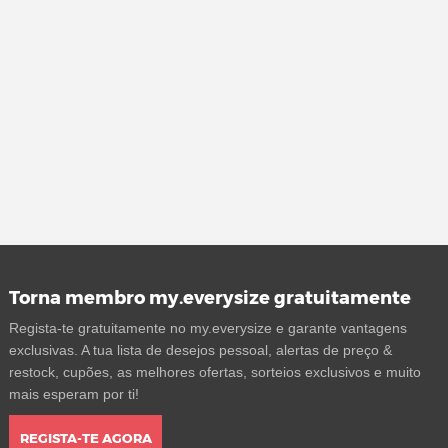
Torna membro my.everysize gratuitamente
Regista-te gratuitamente no my.everysize e garante vantagens
exclusivas. A tua lista de desejos pessoal, alertas de preço &
restock, cupões, as melhores ofertas, sorteios exclusivos e muito
mais esperam por ti!
REGISTA-TE AGORA