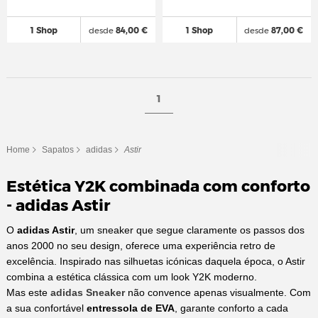
1 Shop
desde
84,00 €
1 Shop
desde
87,00 €
1
Home
Sapatos
adidas
Astir
Estética Y2K combinada com conforto
- adidas Astir
O
adidas Astir
, um sneaker que segue claramente os passos dos
anos 2000 no seu design, oferece uma experiência retro de
excelência. Inspirado nas silhuetas icónicas daquela época, o Astir
combina a estética clássica com um look Y2K moderno.
Mas este
adidas Sneaker
não convence apenas visualmente. Com
a sua confortável
entressola de EVA
, garante conforto a cada