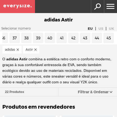
adidas Astir
|
|
EU
US
UK
Selecionar número
36
37
38
39
40
41
42
43
44
45
adidas
Astir
O
adidas Astir
combina a estética retro com o conforto moderno,
graças à sua confortável entressola de EVA, sendo também
ecológico devido ao uso de materiais reciclados. Disponível em
várias cores e números, este sneaker versátil é ideal para o uso
diário e realça qualquer outfit com o seu visual Y2K único.
Filtrar & Ordenar
22 Produtos
Produtos em revendedores