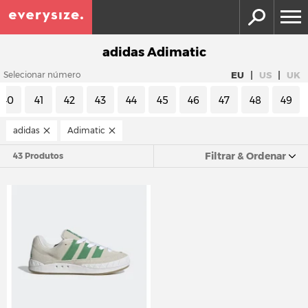
adidas Adimatic
|
|
EU
US
UK
Selecionar número
40
41
42
43
44
45
46
47
48
49
adidas
Adimatic
Filtrar & Ordenar
43 Produtos