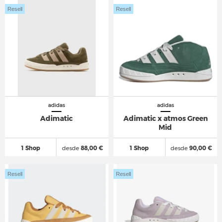
Resell
Resell
adidas
adidas
Adimatic
Adimatic x atmos Green
Mid
1 Shop
desde
88,00 €
1 Shop
desde
90,00 €
Resell
Resell