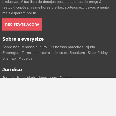
exclusivas. A tua lista de desejos pessoal, alertas de preço &
restock, cupões, as melhores ofertas, sorteios exclusivos e muito
mais esperam por ti!
REGISTA-TE AGORA
Sobre a everysize
Sobre nós
A nossa cultura
Os nossos parceiros
Ajuda
Empregos
Torna-te parceiro
Léxico de Sneakers
Black Friday
Sitemap
Modelos
Jurídico
Termos
Privacidade
Impressum
Contacto
Segue-nos
Recebe todas as informações sobre novos sneakers e
lançamentos especiais diretamente no teu smartphone.