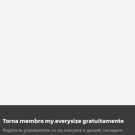
Torna membro my.everysize gratuitamente
Regista-te gratuitamente no my.everysize e garante vantagens