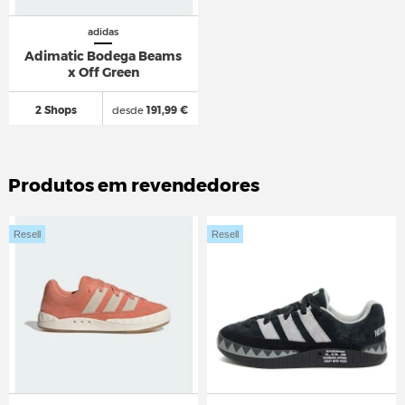
adidas
Adimatic Bodega Beams
x Off Green
2 Shops
desde
191,99 €
Produtos em revendedores
Resell
Resell