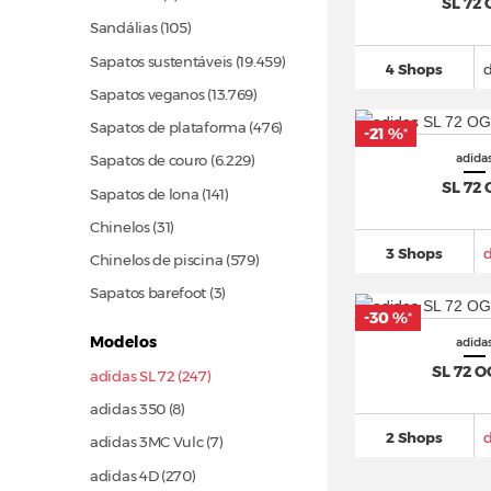
SL 72
Sandálias
(105)
Sapatos sustentáveis
(19.459)
4 Shops
Sapatos veganos
(13.769)
Sapatos de plataforma
(476)
-21 %
*
adida
Sapatos de couro
(6.229)
SL 72
Sapatos de lona
(141)
Chinelos
(31)
3 Shops
Chinelos de piscina
(579)
Sapatos barefoot (3)
-30 %
*
Modelos
adida
SL 72 
adidas SL 72 (247)
adidas 350 (8)
2 Shops
adidas 3MC Vulc (7)
adidas 4D
(270)