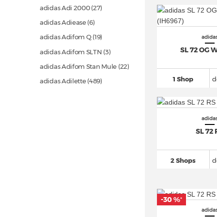
adidas Adi 2000
(27)
adidas Adiease (6)
adidas Adifom Q
(19)
adida
SL 72 OG 
adidas Adifom SLTN (3)
adidas Adifom Stan Mule
(22)
1 Shop
d
adidas Adilette
(489)
adidas Adimatic
(43)
adidas adipower
(22)
adida
adidas Adistar
(151)
SL 72 
adidas Adistar Control 5
(49)
adidas Adizero
(863)
2 Shops
d
adidas Adizero Evo SL
(154)
adidas Advantage
(114)
adidas Alphaboost
(29)
-30 %
*
adida
adidas Alphabounce
(39)