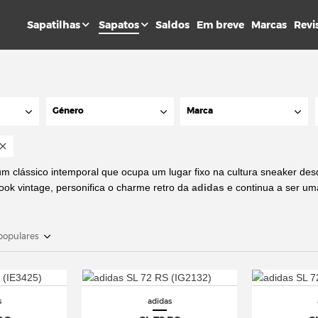
Sapatilhas
Sapatos
Saldos
Em breve
Marcas
Revi
Género
Marca
m clássico intemporal que ocupa um lugar fixo na cultura sneaker des
 look vintage, personifica o charme retro da
adidas
e continua a ser um
populares
s
adidas