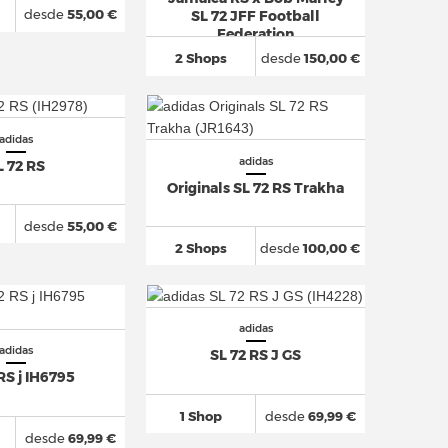
desde
55,00 €
SL 72 JFF Football
Federation
2 Shops
desde
150,00 €
adidas
adidas
L 72 RS
Originals SL 72 RS Trakha
desde
55,00 €
2 Shops
desde
100,00 €
adidas
adidas
SL 72 RS J GS
RS j IH6795
1 Shop
desde
69,99 €
desde
69,99 €