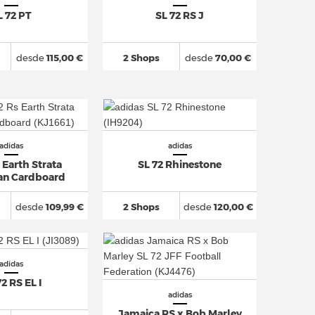
L 72 PT
SL 72 RS J
desde
115,00 €
2 Shops
desde
70,00 €
adidas
adidas
 Earth Strata
SL 72 Rhinestone
n Cardboard
desde
109,99 €
2 Shops
desde
120,00 €
adidas
2 RS EL I
adidas
Jamaica RS x Bob Marley