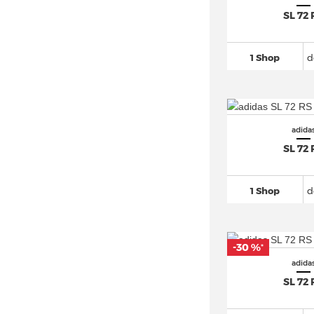
adidas Free Hiker
(148)
SL 72 
adidas Freerider
(23)
adidas Galaxy
(74)
1 Shop
d
adidas Gazelle
(881)
adidas Grand Court
(426)
adidas Hamburg
(16)
adidas Harden
(222)
adida
SL 72 
adidas Hoops
(212)
adidas Hyperturf
(16)
1 Shop
d
adidas I-5923
(36)
adidas Japan
(92)
adidas Kaptir
(62)
-30 %
*
adidas LA Trainer
(51)
adida
adidas Lite Racer
(60)
SL 72 
adidas Los Angeles
(10)