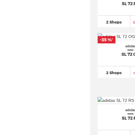
SL 72 
adidas Altaswim
(12)
adidas Astir
(22)
2 Shops
adidas Avryn
(19)
adidas AX4 GORE TEX
(20)
-35 %
*
adidas Berlin (5)
adida
adidas Bermuda
(25)
SL 72
adidas Breaknet
(162)
adidas Busenitz
(70)
2 Shops
adidas BW Army
(32)
adidas Campus
(589)
adidas Centennial 85
(24)
adidas Climacool
(94)
adida
adidas Cloudfoam
(107)
SL 72 
adidas Continental 80
(48)
adidas Copa
(294)