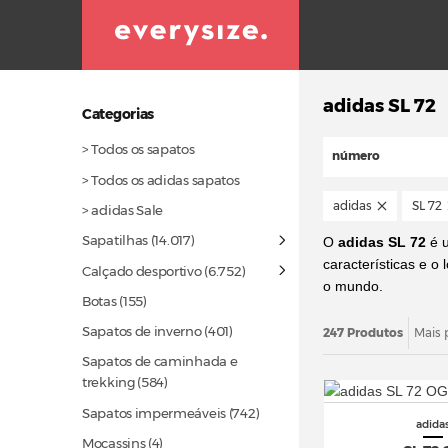
adidas SL 72
Categorias
> Todos os sapatos
número
> Todos os adidas sapatos
adidas
SL 72
> adidas Sale
Sapatilhas
(14.017)
O
adidas SL 72
é u
características e o
Calçado desportivo
(6.752)
o mundo.
Botas
(155)
Sapatos de inverno
(401)
247 Produtos
Mais 
Sapatos de caminhada e
trekking
(584)
Sapatos impermeáveis
(742)
adida
Mocassins (4)