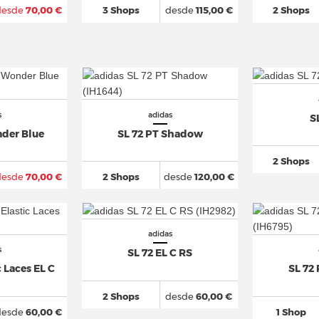
desde
70,00 €
3 Shops
desde
115,00 €
2 Shops
s
adidas
S
nder Blue
SL 72 PT Shadow
2 Shops
desde
70,00 €
2 Shops
desde
120,00 €
adidas
s
SL 72 EL C RS
c Laces EL C
SL 72 
2 Shops
desde
60,00 €
desde
60,00 €
1 Shop