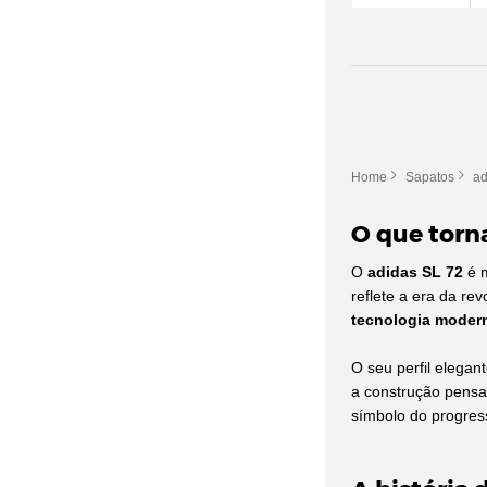
adidas Oznova (6)
adidas Ozrah (8)
adidas Oztral (3)
adidas Ozweego
(196)
adidas Powerlift
(14)
Home
Sapatos
ad
adidas Predator
(749)
adidas Puig
(40)
O que torna
adidas Pureboost
(120)
O
adidas SL 72
é m
adidas Questar
(44)
reflete a era da re
adidas Racer TR21
(17)
tecnologia moder
adidas Response
(150)
O seu perfil elegan
adidas Retrocross
(16)
a construção pensa
adidas Retropy
(57)
símbolo do progress
adidas Rivalry
(160)
adidas Run 60s
(44)