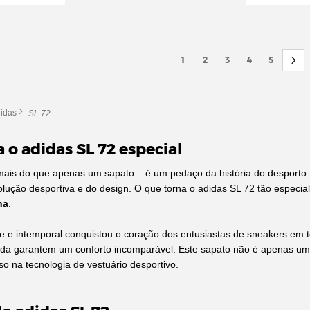
1
2
3
4
5
idas
SL 72
 o adidas SL 72 especial
ais do que apenas um sapato – é um pedaço da história do desporto.
volução desportiva e do design. O que torna o adidas SL 72 tão especia
na
.
te e intemporal conquistou o coração dos entusiastas de sneakers em 
da garantem um conforto incomparável. Este sapato não é apenas uma
o na tecnologia de vestuário desportivo.