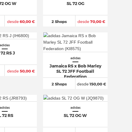
 72 OG W
SL 72 OG
desde
60,00 €
2 Shops
desde
70,00 €
adidas
 72 RS J
adidas
Jamaica RS x Bob Marley
desde
50,00 €
SL 72 JFF Football
Federation
2 Shops
desde
150,00 €
adidas
adidas
L 72 RS
SL 72 OG W