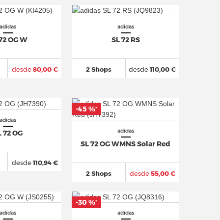
adidas
adidas
 72 OG W
SL 72 RS
desde
80,00 €
2 Shops
desde
110,00 €
-45 %
*
adidas
adidas
L 72 OG
SL 72 OG WMNS Solar Red
desde
110,94 €
2 Shops
desde
55,00 €
-30 %
*
adidas
adidas