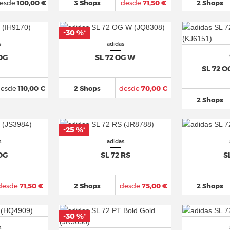
esde
100,00 €
3 Shops
desde
71,50 €
2 Shops
-30 %
*
s
adidas
 OG
SL 72 OG W
SL 72 O
esde
110,00 €
2 Shops
desde
70,00 €
2 Shops
-25 %
*
s
adidas
 OG
SL 72 RS
S
desde
71,50 €
2 Shops
desde
75,00 €
2 Shops
-30 %
*
s