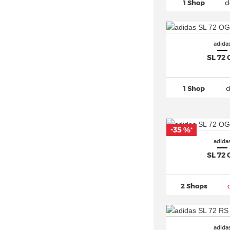
1 Shop
d
adidas Country OG
(39)
adidas Crazy 1
(95)
adida
adidas DAILY
(30)
SL 72
adidas Deerupt
(30)
adidas Distancestar (3)
1 Shop
d
adidas Dropset
(101)
adidas Duramo
(269)
adidas Equipment
(218)
-35 %
*
adidas EVO SL (2)
adida
adidas F50
(502)
SL 72
adidas FALCON
(53)
adidas Force Bounce (4)
2 Shops
adidas Fortarun
(51)
adidas Forum
(579)
adida