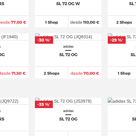
RS
SL 72 OG W
SL
desde
77,00 €
1 Shop
desde
110,00 €
2 Shops
-30 %
-29 %
*
*
s
adidas
 OG
SL 72 OG
SL
desde
71,50 €
2 Shops
desde
70,00 €
1 Shop
-35 %
*
s
adidas
RS
SL 72 OG
S