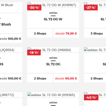
-30 %
-27 %
*
*
adidas
s
SL 72 OG W
SL
W Blush
2 Shops
desde
76,99 €
3 Shops
esde
100,00 €
-18 %
*
s
adidas
RS
SL 72 OG
S
esde
100,00 €
2 Shops
desde
90,00 €
2 Shops
-40 %
*
s
adidas