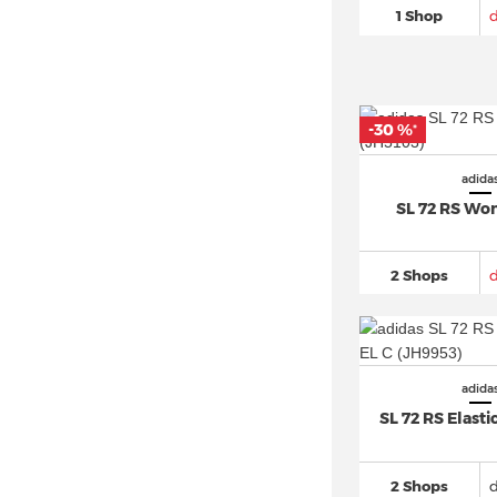
adidas LXCON
(25)
1 Shop
adidas Megaride
(64)
adidas Mocaturf Adventure (2)
adidas Multix
(15)
-30 %
*
adidas Mundial
(22)
adidas München
(19)
adida
SL 72 RS Wo
adidas N-5923 (8)
adidas New York (9)
2 Shops
adidas Nite Jogger
(98)
adidas Niteball
(26)
adidas Nizza
(87)
adidas NMD
(996)
adida
adidas NY 90
(17)
SL 72 RS Elasti
adidas Orketro
(16)
adidas Ozelia
(54)
2 Shops