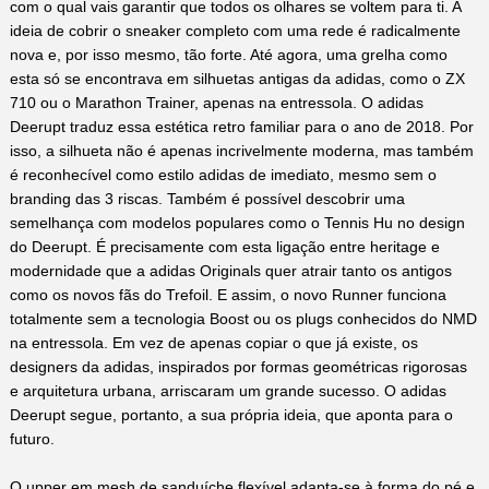
com o qual vais garantir que todos os olhares se voltem para ti. A
ideia de cobrir o sneaker completo com uma rede é radicalmente
nova e, por isso mesmo, tão forte. Até agora, uma grelha como
esta só se encontrava em silhuetas antigas da adidas, como o ZX
710 ou o Marathon Trainer, apenas na entressola. O adidas
Deerupt traduz essa estética retro familiar para o ano de 2018. Por
isso, a silhueta não é apenas incrivelmente moderna, mas também
é reconhecível como estilo adidas de imediato, mesmo sem o
branding das 3 riscas. Também é possível descobrir uma
semelhança com modelos populares como o Tennis Hu no design
do Deerupt. É precisamente com esta ligação entre heritage e
modernidade que a adidas Originals quer atrair tanto os antigos
como os novos fãs do Trefoil. E assim, o novo Runner funciona
totalmente sem a tecnologia Boost ou os plugs conhecidos do NMD
na entressola. Em vez de apenas copiar o que já existe, os
designers da adidas, inspirados por formas geométricas rigorosas
e arquitetura urbana, arriscaram um grande sucesso. O adidas
Deerupt segue, portanto, a sua própria ideia, que aponta para o
futuro.
O upper em mesh de sanduíche flexível adapta-se à forma do pé e