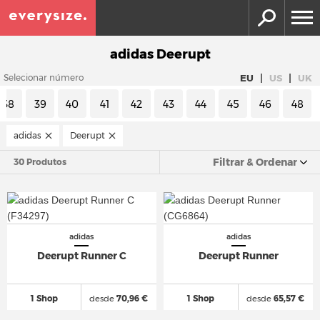
adidas Deerupt
|
|
EU
US
UK
Selecionar número
38
39
40
41
42
43
44
45
46
48
adidas
Deerupt
Filtrar & Ordenar
30 Produtos
adidas
adidas
Deerupt Runner C
Deerupt Runner
1 Shop
desde
70,96 €
1 Shop
desde
65,57 €