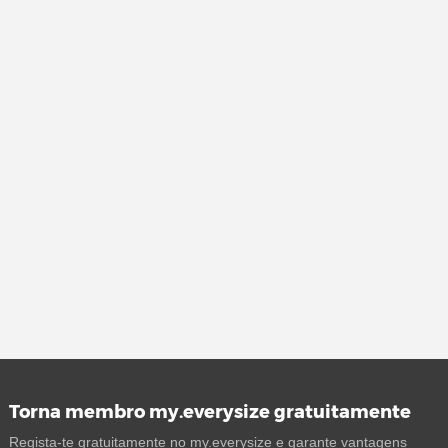
Torna membro my.everysize gratuitamente
Regista-te gratuitamente no my.everysize e garante vantagens