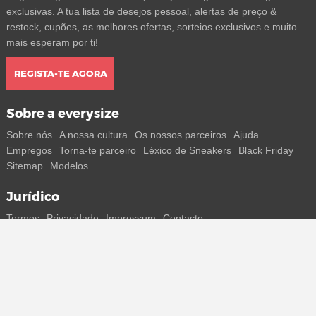
exclusivas. A tua lista de desejos pessoal, alertas de preço &
restock, cupões, as melhores ofertas, sorteios exclusivos e muito
mais esperam por ti!
REGISTA-TE AGORA
Sobre a everysize
Sobre nós
A nossa cultura
Os nossos parceiros
Ajuda
Empregos
Torna-te parceiro
Léxico de Sneakers
Black Friday
Sitemap
Modelos
Jurídico
Termos
Privacidade
Impressum
Contacto
Segue-nos
Recebe todas as informações sobre novos sneakers e
lançamentos especiais diretamente no teu smartphone.