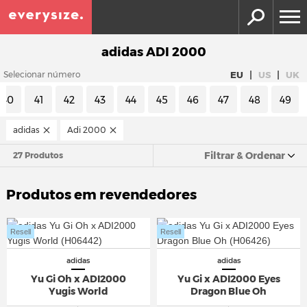
adidas ADI 2000
|
|
EU
US
UK
Selecionar número
40
41
42
43
44
45
46
47
48
49
adidas
Adi 2000
Filtrar & Ordenar
27 Produtos
Produtos em revendedores
Resell
Resell
adidas
adidas
Yu Gi Oh x ADI2000
Yu Gi x ADI2000 Eyes
Yugis World
Dragon Blue Oh