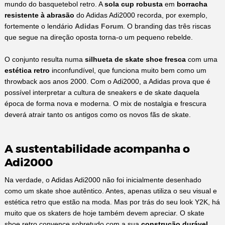
mundo do basquetebol retro. A
sola cup robusta
em
borracha
resistente à abrasão
do Adidas Adi2000 recorda, por exemplo,
fortemente o lendário
Adidas Forum
. O branding das três riscas
que segue na direção oposta torna-o um pequeno rebelde.
O conjunto resulta numa
silhueta de skate shoe fresca
com uma
estética retro
inconfundível, que funciona muito bem como um
throwback aos anos 2000. Com o Adi2000, a Adidas prova que é
possível interpretar a cultura de sneakers e de skate daquela
época de forma nova e moderna. O mix de nostalgia e frescura
deverá atrair tanto os antigos como os novos fãs de skate.
A sustentabilidade acompanha o
Adi2000
Na verdade, o Adidas Adi2000 não foi inicialmente desenhado
como um skate shoe autêntico. Antes, apenas utiliza o seu visual e
estética retro que estão na moda. Mas por trás do seu look Y2K, há
muito que os skaters de hoje também devem apreciar. O skate
shoe retro convence sobretudo com a sua
construção durável
,