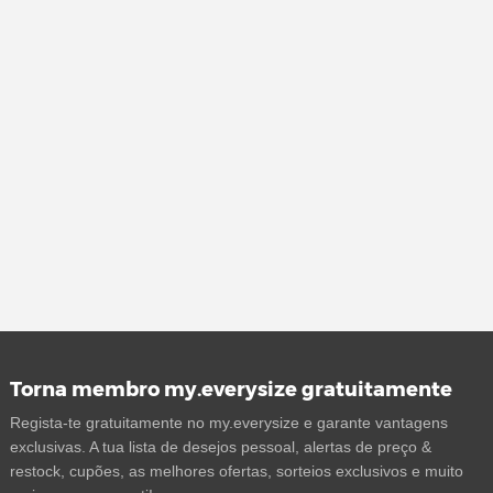
Torna membro my.everysize gratuitamente
Regista-te gratuitamente no my.everysize e garante vantagens
exclusivas. A tua lista de desejos pessoal, alertas de preço &
restock, cupões, as melhores ofertas, sorteios exclusivos e muito