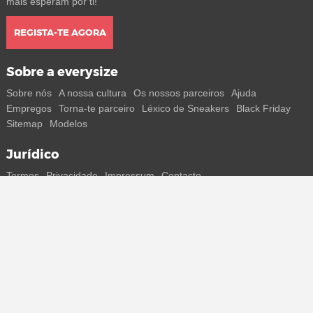
mais esperam por ti!
REGISTA-TE AGORA
Sobre a everysize
Sobre nós
A nossa cultura
Os nossos parceiros
Ajuda
Empregos
Torna-te parceiro
Léxico de Sneakers
Black Friday
Sitemap
Modelos
Jurídico
Termos
Privacidade
Impressum
Contacto
Segue-nos
Recebe todas as informações sobre novos sneakers e
lançamentos especiais diretamente no teu smartphone.