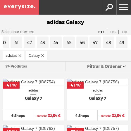
adidas Galaxy
|
|
EU
US
UK
Selecionar número
40
41
42
43
44
45
46
47
48
49
adidas
Galaxy
Filtrar & Ordenar
74 Produtos
-41 %
-41 %
*
*
adidas
adidas
Galaxy 7
Galaxy 7
6 Shops
desde
32,54 €
4 Shops
desde
32,54 €