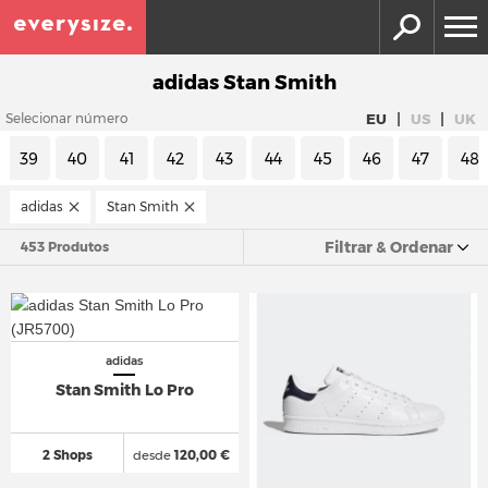
adidas Stan Smith
|
|
EU
US
UK
Selecionar número
39
40
41
42
43
44
45
46
47
48
adidas
Stan Smith
Filtrar & Ordenar
453 Produtos
adidas
Stan Smith Lo Pro
2 Shops
desde
120,00 €