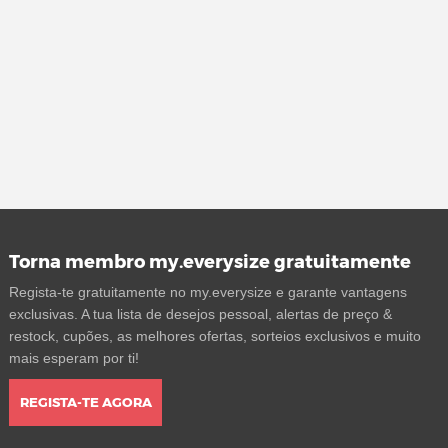
Torna membro my.everysize gratuitamente
Regista-te gratuitamente no my.everysize e garante vantagens
exclusivas. A tua lista de desejos pessoal, alertas de preço &
restock, cupões, as melhores ofertas, sorteios exclusivos e muito
mais esperam por ti!
REGISTA-TE AGORA