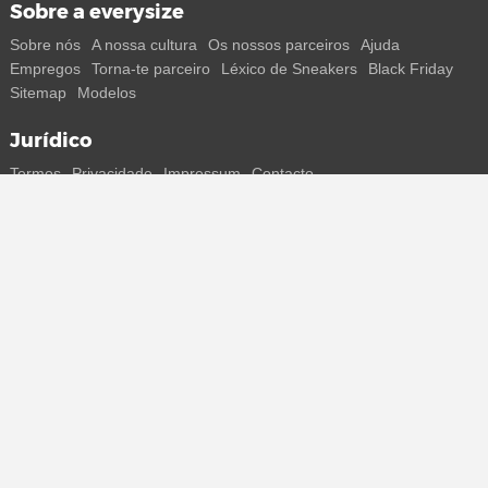
Sobre a everysize
Sobre nós
A nossa cultura
Os nossos parceiros
Ajuda
Empregos
Torna-te parceiro
Léxico de Sneakers
Black Friday
Sitemap
Modelos
Jurídico
Termos
Privacidade
Impressum
Contacto
Segue-nos
Recebe todas as informações sobre novos sneakers e
lançamentos especiais diretamente no teu smartphone.
* Todos os preços estão em euros, incluindo o IVA, e podem não