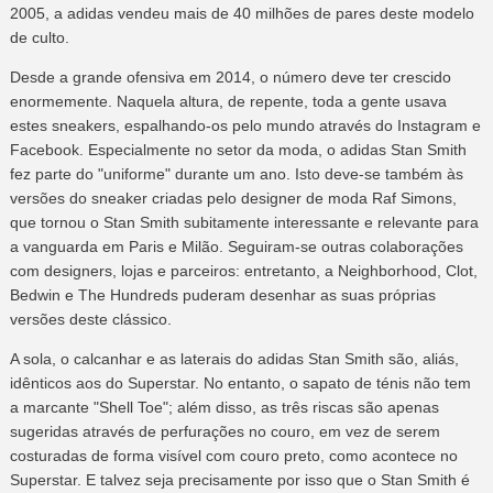
2005, a adidas vendeu mais de 40 milhões de pares deste modelo
de culto.
Desde a grande ofensiva em 2014, o número deve ter crescido
enormemente. Naquela altura, de repente, toda a gente usava
estes sneakers, espalhando-os pelo mundo através do Instagram e
Facebook. Especialmente no setor da moda, o adidas Stan Smith
fez parte do "uniforme" durante um ano. Isto deve-se também às
versões do sneaker criadas pelo designer de moda Raf Simons,
que tornou o Stan Smith subitamente interessante e relevante para
a vanguarda em Paris e Milão. Seguiram-se outras colaborações
com designers, lojas e parceiros: entretanto, a Neighborhood, Clot,
Bedwin e The Hundreds puderam desenhar as suas próprias
versões deste clássico.
A sola, o calcanhar e as laterais do adidas Stan Smith são, aliás,
idênticos aos do Superstar. No entanto, o sapato de ténis não tem
a marcante "Shell Toe"; além disso, as três riscas são apenas
sugeridas através de perfurações no couro, em vez de serem
costuradas de forma visível com couro preto, como acontece no
Superstar. E talvez seja precisamente por isso que o Stan Smith é