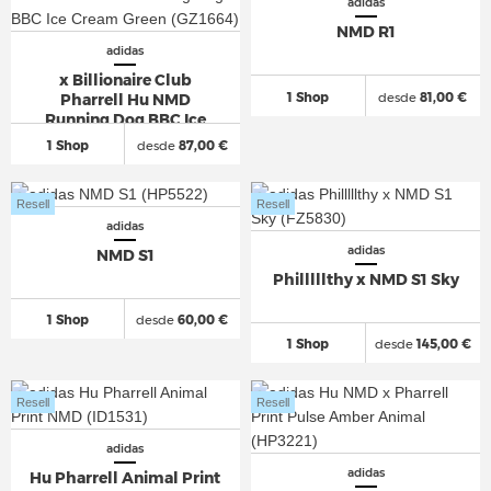
adidas
NMD R1
adidas
x Billionaire Club
1 Shop
desde
81,00 €
Pharrell Hu NMD
Running Dog BBC Ice
Cream Green
1 Shop
desde
87,00 €
Resell
Resell
adidas
adidas
NMD S1
Philllllthy x NMD S1 Sky
1 Shop
desde
60,00 €
1 Shop
desde
145,00 €
Resell
Resell
adidas
adidas
Hu Pharrell Animal Print