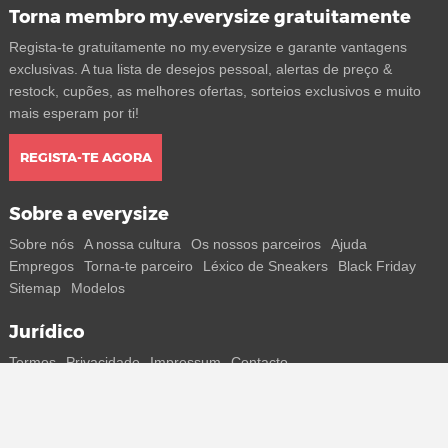
Torna membro my.everysize gratuitamente
Regista-te gratuitamente no my.everysize e garante vantagens
exclusivas. A tua lista de desejos pessoal, alertas de preço &
restock, cupões, as melhores ofertas, sorteios exclusivos e muito
mais esperam por ti!
REGISTA-TE AGORA
Sobre a everysize
Sobre nós
A nossa cultura
Os nossos parceiros
Ajuda
Empregos
Torna-te parceiro
Léxico de Sneakers
Black Friday
Sitemap
Modelos
Jurídico
Termos
Privacidade
Impressum
Contacto
Segue-nos
Recebe todas as informações sobre novos sneakers e