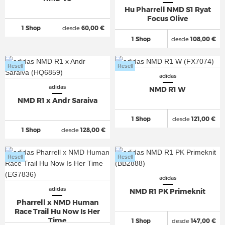
Hu Pharrell NMD S1 Ryat
Focus Olive
1 Shop
desde
60,00 €
1 Shop
desde
108,00 €
Resell
Resell
adidas
adidas
NMD R1 W
NMD R1 x Andr Saraiva
1 Shop
desde
121,00 €
1 Shop
desde
128,00 €
Resell
Resell
adidas
adidas
NMD R1 PK Primeknit
Pharrell x NMD Human
Race Trail Hu Now Is Her
Time
1 Shop
desde
147,00 €