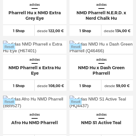
adidas
adidas
Pharrell Hu x NMD Extra
NMD Pharrell N.E.R.D. x
Grey Eye
Nerd Chalk Hu
1 Shop
desde
122,00 €
1 Shop
desde
134,00 €
Resell
Resell
adidas
adidas
NMD Pharrell x Extra Hu
NMD Hu x Dash Green
Eye
Pharrell
1 Shop
desde
108,00 €
1 Shop
desde
59,00 €
Resell
Resell
adidas
adidas
Afro Hu NMD Pharrell
NMD S1 Active Teal