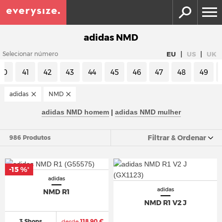
adidas NMD
|
|
EU
US
UK
Selecionar número
40
41
42
43
44
45
46
47
48
49
adidas
NMD
adidas NMD homem
|
adidas NMD mulher
Filtrar & Ordenar
986 Produtos
-15 %
*
adidas
adidas
NMD R1
NMD R1 V2 J
3 Shops
desde
118,90 €