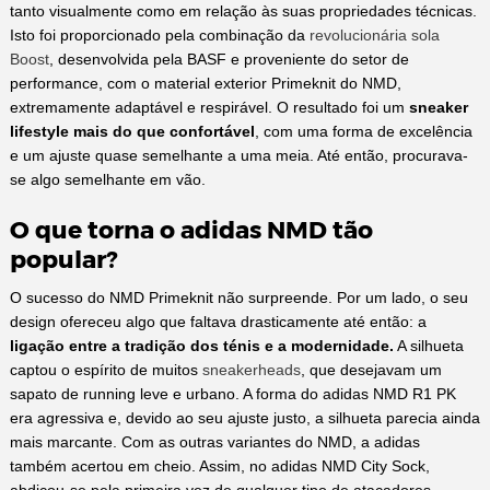
tanto visualmente como em relação às suas propriedades técnicas.
Isto foi proporcionado pela combinação da
revolucionária sola
Boost
, desenvolvida pela BASF e proveniente do setor de
performance, com o material exterior Primeknit do NMD,
extremamente adaptável e respirável. O resultado foi um
sneaker
lifestyle mais do que confortável
, com uma forma de excelência
e um ajuste quase semelhante a uma meia. Até então, procurava-
se algo semelhante em vão.
O que torna o adidas NMD tão
popular?
O sucesso do NMD Primeknit não surpreende. Por um lado, o seu
design ofereceu algo que faltava drasticamente até então: a
ligação entre a tradição dos ténis e a modernidade.
A silhueta
captou o espírito de muitos
sneakerheads
, que desejavam um
sapato de running leve e urbano. A forma do adidas NMD R1 PK
era agressiva e, devido ao seu ajuste justo, a silhueta parecia ainda
mais marcante. Com as outras variantes do NMD, a adidas
também acertou em cheio. Assim, no adidas NMD City Sock,
abdicou-se pela primeira vez de qualquer tipo de atacadores.