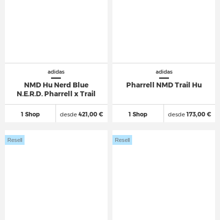
adidas
adidas
NMD Hu Nerd Blue
Pharrell NMD Trail Hu
N.E.R.D. Pharrell x Trail
1 Shop
desde
421,00 €
1 Shop
desde
173,00 €
Resell
Resell