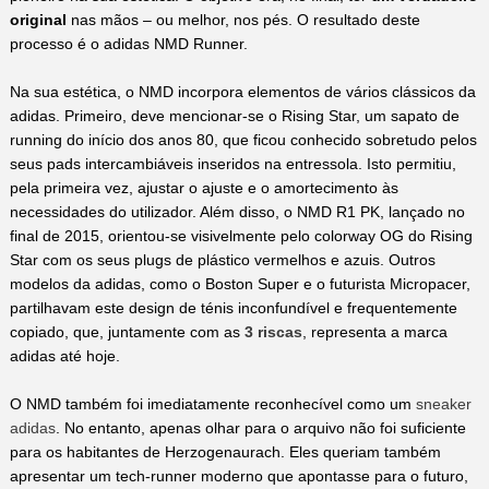
original
nas mãos – ou melhor, nos pés. O resultado deste
processo é o adidas NMD Runner.
Na sua estética, o NMD incorpora elementos de vários clássicos da
adidas. Primeiro, deve mencionar-se o Rising Star, um sapato de
running do início dos anos 80, que ficou conhecido sobretudo pelos
seus pads intercambiáveis inseridos na entressola. Isto permitiu,
pela primeira vez, ajustar o ajuste e o amortecimento às
necessidades do utilizador. Além disso, o NMD R1 PK, lançado no
final de 2015, orientou-se visivelmente pelo colorway OG do Rising
Star com os seus plugs de plástico vermelhos e azuis. Outros
modelos da adidas, como o Boston Super e o futurista Micropacer,
partilhavam este design de ténis inconfundível e frequentemente
copiado, que, juntamente com as
3 riscas
, representa a marca
adidas até hoje.
O NMD também foi imediatamente reconhecível como um
sneaker
adidas
. No entanto, apenas olhar para o arquivo não foi suficiente
para os habitantes de Herzogenaurach. Eles queriam também
apresentar um tech-runner moderno que apontasse para o futuro,