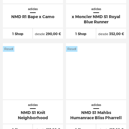
adidas
adidas
NMD R1 Bape x Camo
x Moncler NMD S1 Royal
Blue Runner
1 Shop
desde
290,00 €
1 Shop
desde
352,00 €
Resell
Resell
adidas
adidas
NMD S1 Knit
NMD S1 Mahbs
Neighborhood
Humanrace Bliss Pharrell