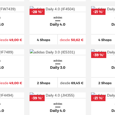
-28 %
-21 %
*
*
s
adidas
3.0
Daily 4.0
Da
desde
49,00 €
4 Shops
desde
50,62 €
4 Shops
-39 %
*
s
adidas
3.0
Daily 3.0
Da
desde
49,00 €
2 Shops
desde
69,45 €
2 Shops
-39 %
-21 %
*
*
s
adidas
4.0
Daily 4.0
Da