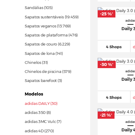
Sandálias
(105)
-25 %
*
Sapatos sustentáveis
(19.459)
adida
Sapatos veganos
(13.769)
Daily 
Sapatos de plataforma
(476)
Sapatos de couro
(6.229)
4 Shops
Sapatos de lona
(141)
Chinelos
(31)
-30 %
*
Chinelos de piscina
(579)
adida
Daily 
Sapatos barefoot (3)
Modelos
4 Shops
adidas DAILY (30)
adidas 350 (8)
-21 %
*
adidas 3MC Vulc (7)
adida
Daily 
adidas 4D
(270)