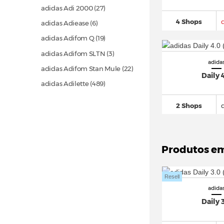
adidas Adi 2000
(27)
4 Shops
adidas Adiease (6)
adidas Adifom Q
(19)
adidas Adifom SLTN (3)
adida
adidas Adifom Stan Mule
(22)
Daily 
adidas Adilette
(489)
adidas Adimatic
(43)
2 Shops
adidas adipower
(22)
adidas Adistar
(151)
adidas Adistar Control 5
(49)
Produtos e
adidas Adizero
(863)
adidas Adizero Evo SL
(154)
Resell
adida
adidas Advantage
(114)
Daily 
adidas Alphaboost
(29)
adidas Alphabounce
(39)