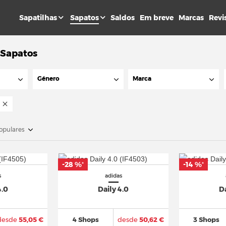
Sapatilhas
Sapatos
Saldos
Em breve
Marcas
Revi
 Sapatos
Género
Marca
opulares
-28 %
-14 %
*
*
s
adidas
4.0
Daily 4.0
Da
desde
55,05 €
4 Shops
desde
50,62 €
3 Shops