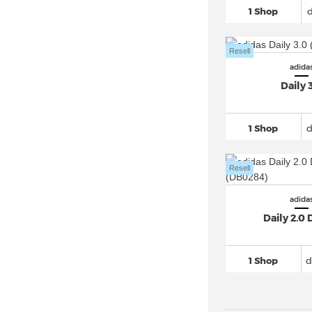
1 Shop
adidas Altaswim
(12)
adidas Astir
(22)
Resell
adidas Avryn
(19)
adida
adidas AX4 GORE TEX
(20)
Daily 
adidas Berlin (5)
adidas Bermuda
(25)
1 Shop
adidas Breaknet
(162)
adidas Busenitz
(70)
Resell
adidas BW Army
(32)
adida
adidas Campus
(589)
Daily 2.0
adidas Centennial 85
(24)
adidas Climacool
(94)
1 Shop
d
adidas Cloudfoam
(107)
adidas Continental 80
(48)
adidas Copa
(294)