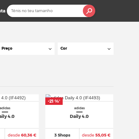
sta
Preço
Cor
-21 %
*
adidas
adidas
ily 4.0
Daily 4.0
desde
60,36 €
3 Shops
desde
55,05 €