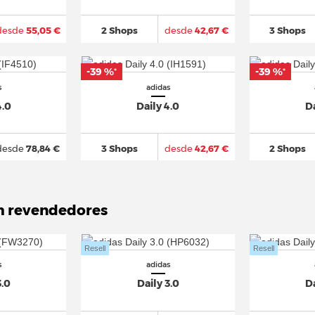
desde
55,05 €
2 Shops
desde
42,67 €
3 Shops
-39 %
-39 %
*
*
s
adidas
4.0
Daily 4.0
Da
desde
78,84 €
3 Shops
desde
42,67 €
2 Shops
m revendedores
Resell
Resell
s
adidas
3.0
Daily 3.0
Da