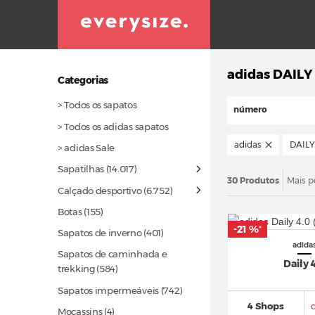
adidas DAILY
Categorias
> Todos os sapatos
número
> Todos os adidas sapatos
adidas
DAILY
> adidas Sale
Sapatilhas
(14.017)
30 Produtos
Mais p
Calçado desportivo
(6.752)
Botas
(155)
-21 %
*
Sapatos de inverno
(401)
adida
Sapatos de caminhada e
Daily 
trekking
(584)
Sapatos impermeáveis
(742)
4 Shops
Mocassins (4)