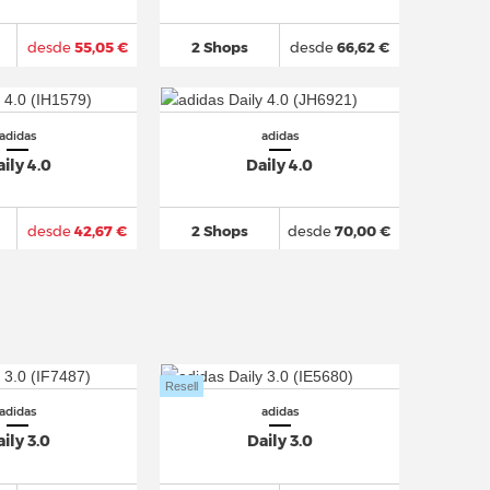
desde
55,05 €
2 Shops
desde
66,62 €
adidas
adidas
ily 4.0
Daily 4.0
desde
42,67 €
2 Shops
desde
70,00 €
Resell
adidas
adidas
ily 3.0
Daily 3.0