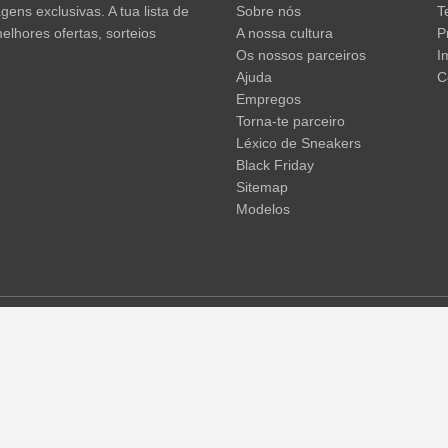
ens exclusivas. A tua lista de
Sobre nós
T
elhores ofertas, sorteios
A nossa cultura
P
Os nossos parceiros
I
Ajuda
C
Empregos
Torna-te parceiro
Léxico de Sneakers
Black Friday
Sitemap
Modelos
em não incluir os portes de envio. Os preços riscados ou as percent
 temporárias de preços, tempo de entrega e custos de envio.
(mais in
© 2015 - 2026 everysize. All rights reserved.