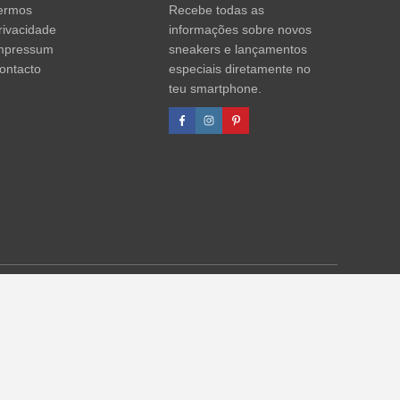
ermos
Recebe todas as
rivacidade
informações sobre novos
mpressum
sneakers e lançamentos
ontacto
especiais diretamente no
teu smartphone.
agens de desconto referem-se sempre ao PVP. Podem ocorrer
formações)
.