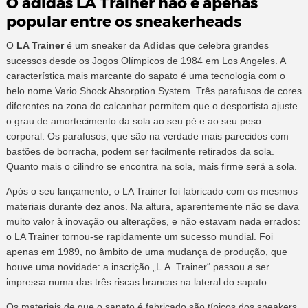
O adidas LA Trainer não é apenas
popular entre os sneakerheads
O
LA Trainer
é um sneaker da
Adidas
que celebra grandes
sucessos desde os Jogos Olímpicos de 1984 em Los Angeles. A
característica mais marcante do sapato é uma tecnologia com o
belo nome Vario Shock Absorption System. Três parafusos de cores
diferentes na zona do calcanhar permitem que o desportista ajuste
o grau de amortecimento da sola ao seu pé e ao seu peso
corporal. Os parafusos, que são na verdade mais parecidos com
bastões de borracha, podem ser facilmente retirados da sola.
Quanto mais o cilindro se encontra na sola, mais firme será a sola.
Após o seu lançamento, o LA Trainer foi fabricado com os mesmos
materiais durante dez anos. Na altura, aparentemente não se dava
muito valor à inovação ou alterações, e não estavam nada errados:
o LA Trainer tornou-se rapidamente um sucesso mundial. Foi
apenas em 1989, no âmbito de uma mudança de produção, que
houve uma novidade: a inscrição „L.A. Trainer“ passou a ser
impressa numa das três riscas brancas na lateral do sapato.
Os materiais de que o sapato é fabricado são típicos dos sneakers