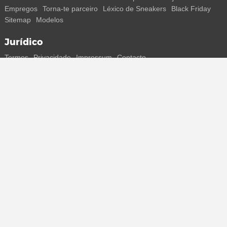
Empregos
Torna-te parceiro
Léxico de Sneakers
Black Friday
Sitemap
Modelos
Jurídico
Termos
Privacidade
Impressum
Contacto
Segue-nos
Recebe todas as informações sobre novos sneakers e
lançamentos especiais diretamente no teu smartphone.
* Todos os preços estão em euros, incluindo o IVA, e podem não
incluir os portes de envio. Os preços riscados ou as percentagens de
desconto referem-se sempre ao PVP. Podem ocorrer alterações
temporárias de preços, tempo de entrega e custos de envio.
(mais