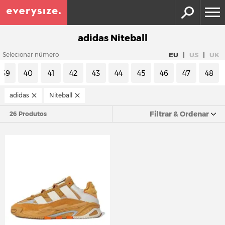
adidas Niteball
|
|
EU
US
UK
Selecionar número
39
40
41
42
43
44
45
46
47
48
adidas
Niteball
Filtrar & Ordenar
26 Produtos