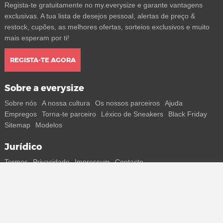
Regista-te gratuitamente no my.everysize e garante vantagens
exclusivas. A tua lista de desejos pessoal, alertas de preço &
restock, cupões, as melhores ofertas, sorteios exclusivos e muito
mais esperam por ti!
REGISTA-TE AGORA
Sobre a everysize
Sobre nós
A nossa cultura
Os nossos parceiros
Ajuda
Empregos
Torna-te parceiro
Léxico de Sneakers
Black Friday
Sitemap
Modelos
Jurídico
Termos
Privacidade
Impressum
Contacto
Segue-nos
Recebe todas as informações sobre novos sneakers e
lançamentos especiais diretamente no teu smartphone.