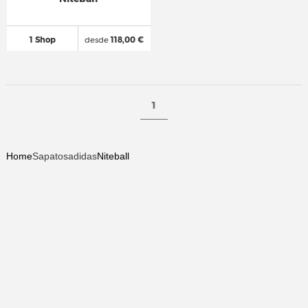
1 Shop
desde
118,00 €
1
Home
Sapatos
adidas
Niteball