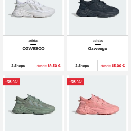
adidas
adidas
OZWEEGO
Ozweego
2 Shops
desde
84,50 €
2 Shops
desde
65,00 €
-35 %
-35 %
*
*