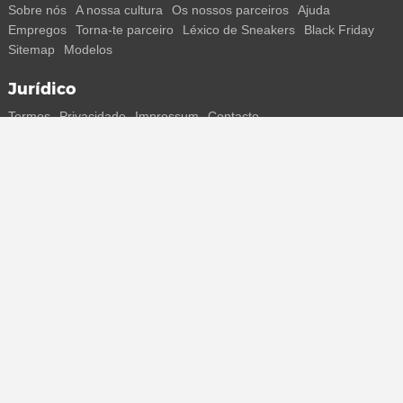
Sobre nós
A nossa cultura
Os nossos parceiros
Ajuda
Empregos
Torna-te parceiro
Léxico de Sneakers
Black Friday
Sitemap
Modelos
Jurídico
Termos
Privacidade
Impressum
Contacto
Segue-nos
Recebe todas as informações sobre novos sneakers e
lançamentos especiais diretamente no teu smartphone.
* Todos os preços estão em euros, incluindo o IVA, e podem não
incluir os portes de envio. Os preços riscados ou as percentagens de
desconto referem-se sempre ao PVP. Podem ocorrer alterações