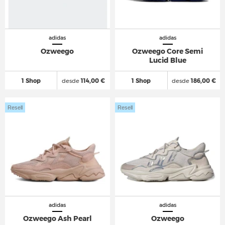
adidas
adidas
Ozweego
Ozweego Core Semi
Lucid Blue
1 Shop
desde
114,00 €
1 Shop
desde
186,00 €
Resell
Resell
adidas
adidas
Ozweego Ash Pearl
Ozweego