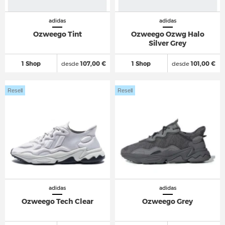
adidas
adidas
Ozweego Tint
Ozweego Ozwg Halo
Silver Grey
1 Shop
desde
107,00 €
1 Shop
desde
101,00 €
Resell
Resell
adidas
adidas
Ozweego Tech Clear
Ozweego Grey