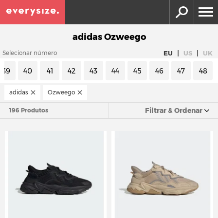
adidas Ozweego
|
|
EU
US
UK
Selecionar número
39
40
41
42
43
44
45
46
47
48
adidas
Ozweego
Filtrar & Ordenar
196 Produtos