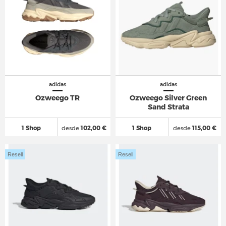
adidas
adidas
Ozweego TR
Ozweego Silver Green
Sand Strata
1 Shop
desde
102,00 €
1 Shop
desde
115,00 €
Resell
Resell