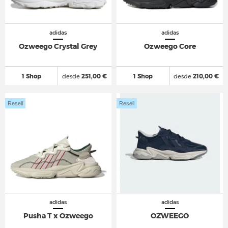
adidas
adidas
Ozweego Crystal Grey
Ozweego Core
1 Shop
desde
251,00 €
1 Shop
desde
210,00 €
Resell
Resell
adidas
adidas
Pusha T x Ozweego
OZWEEGO