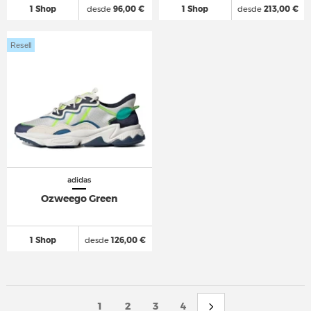
1 Shop
desde
96,00 €
1 Shop
desde
213,00 €
Resell
adidas
Ozweego Green
1 Shop
desde
126,00 €
1
2
3
4