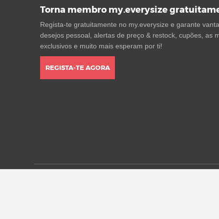
Torna membro my.everysize gratuitam
Regista-te gratuitamente no my.everysize e garante vantag
desejos pessoal, alertas de preço & restock, cupões, as m
exclusivos e muito mais esperam por ti!
REGISTA-TE AGORA
* Todos os preços estão em euros, incluindo o IVA, e pod
alterações