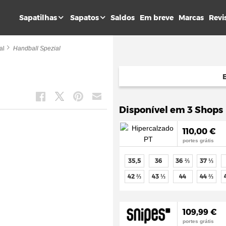
Sapatilhas
Sapatos
Saldos
Em breve
Marcas
Revi
al
Handball Spezial
Disponível em 3 Shops
110,00 €
portes grátis
35,5
36
36 ⅔
37 ⅓
42 ⅔
43 ⅓
44
44 ⅔
109,99 €
portes grátis