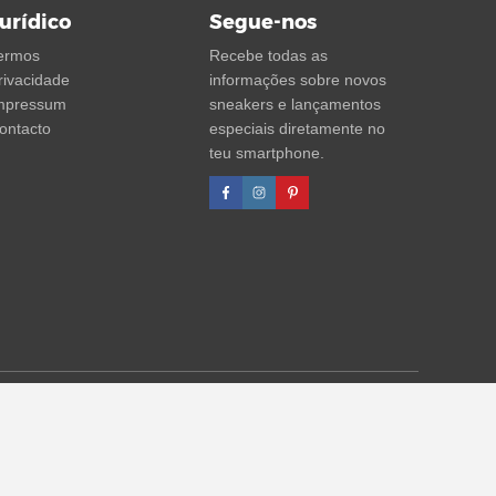
urídico
Segue-nos
ermos
Recebe todas as
rivacidade
informações sobre novos
mpressum
sneakers e lançamentos
ontacto
especiais diretamente no
teu smartphone.
agens de desconto referem-se sempre ao PVP. Podem ocorrer
formações)
.