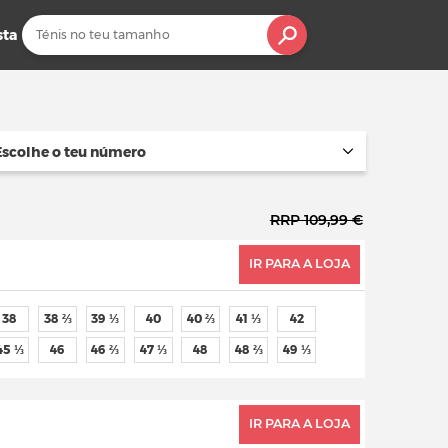
sta
Escolhe o teu número
RRP 109,99 €
IR PARA A LOJA
38
38 ⅔
39 ⅓
40
40 ⅔
41 ⅓
42
45 ⅓
46
46 ⅔
47 ⅓
48
48 ⅔
49 ⅓
IR PARA A LOJA