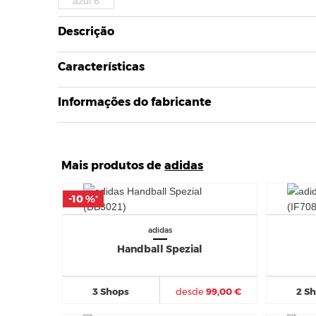
Descrição
Características
Informações do fabricante
Mais produtos de
adidas
-10 %
-10 %
*
*
adidas
Handball Spezial
3 Shops
desde
99,00 €
2 S