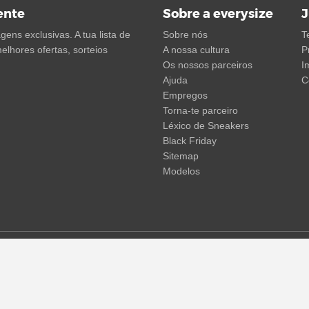
ente
Sobre a everysize
J
ens exclusivas. A tua lista de
Sobre nós
T
elhores ofertas, sorteios
A nossa cultura
P
Os nossos parceiros
I
Ajuda
C
Empregos
Torna-te parceiro
Léxico de Sneakers
Black Friday
Sitemap
Modelos
em não incluir os portes de envio. Os preços riscados ou as percent
 temporárias de preços, tempo de entrega e custos de envio.
(mais in
© 2015 - 2026 everysize. All rights reserved.