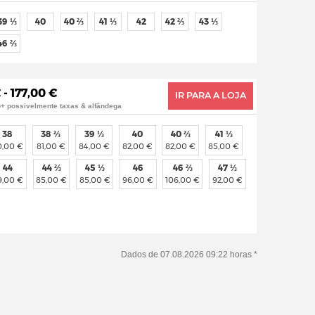
39 ⅓
40
40 ⅔
41 ⅓
42
42 ⅔
43 ⅓
46 ⅔
 - 177,00 €
IR PARA A LOJA
o+ possivelmente taxas & alfândega
38
38 ⅔
39 ⅓
40
40 ⅔
41 ⅓
0,00 €
81,00 €
84,00 €
82,00 €
82,00 €
85,00 €
44
44 ⅔
45 ⅓
46
46 ⅔
47 ⅓
9,00 €
85,00 €
85,00 €
96,00 €
106,00 €
92,00 €
Dados de 07.08.2026 09:22 horas *