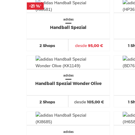
-21 %
-21 %
*
*
adidas
Handball Spezial
2 Shops
desde
95,00 €
1 S
adidas
Handball Spezial Wonder Olive
2 Shops
desde
105,00 €
1 S
adidas