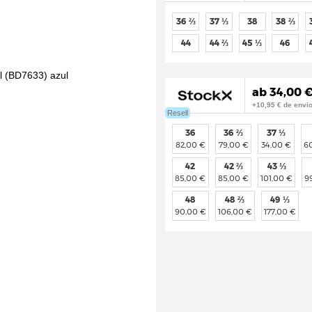
36 ⅔
37 ⅓
38
38 ⅔
44
44 ⅔
45 ⅓
46
ab 34,00 €
+10,95 € de envi
Resell
36
36 ⅔
37 ⅓
82,00 €
79,00 €
34,00 €
6
42
42 ⅔
43 ⅓
85,00 €
85,00 €
101,00 €
9
48
48 ⅔
49 ⅓
90,00 €
106,00 €
177,00 €