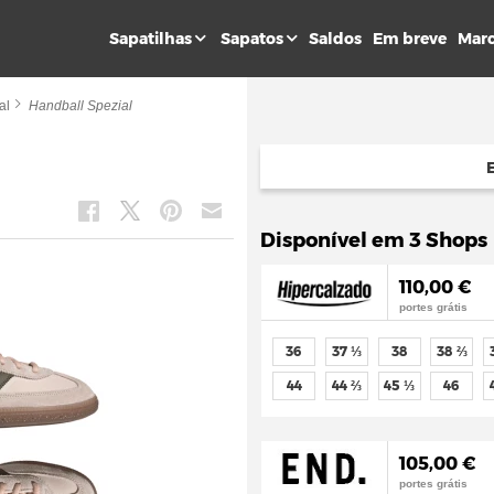
Sapatilhas
Sapatos
Saldos
Em breve
Mar
al
Handball Spezial
Disponível em 3 Shops
110,00 €
portes grátis
36
37 ⅓
38
38 ⅔
44
44 ⅔
45 ⅓
46
105,00 €
portes grátis