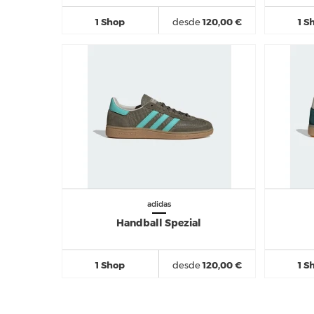
1 Shop
desde
120,00 €
1 S
adidas
Handball Spezial
1 Shop
desde
120,00 €
1 S