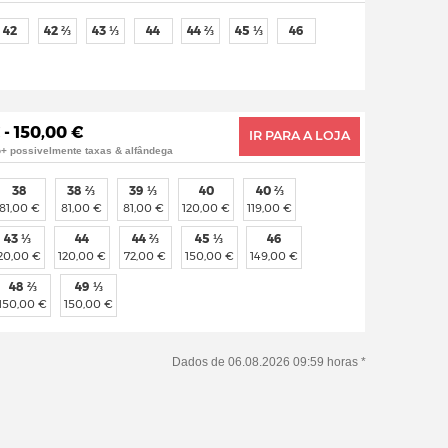
42
42 ⅔
43 ⅓
44
44 ⅔
45 ⅓
46
 - 150,00 €
IR PARA A LOJA
o+ possivelmente taxas & alfândega
38
38 ⅔
39 ⅓
40
40 ⅔
81,00 €
81,00 €
81,00 €
120,00 €
119,00 €
43 ⅓
44
44 ⅔
45 ⅓
46
20,00 €
120,00 €
72,00 €
150,00 €
149,00 €
48 ⅔
49 ⅓
150,00 €
150,00 €
Dados de 06.08.2026 09:59 horas *