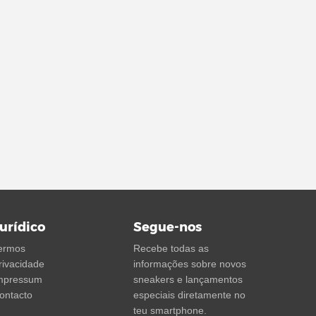
urídico
Segue-nos
ermos
Recebe todas as
rivacidade
informações sobre novos
mpressum
sneakers e lançamentos
ontacto
especiais diretamente no
teu smartphone.