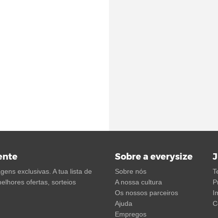
ente
Sobre a everysize
J
ens exclusivas. A tua lista de
Sobre nós
T
elhores ofertas, sorteios
A nossa cultura
P
Os nossos parceiros
I
Ajuda
C
Empregos