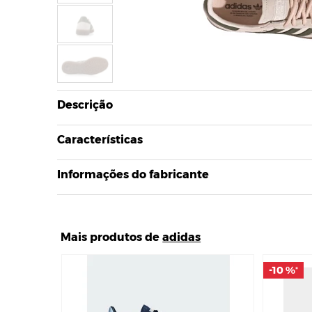
Descrição
Características
Informações do fabricante
Mais produtos de
adidas
-10 %
-10 %
*
*