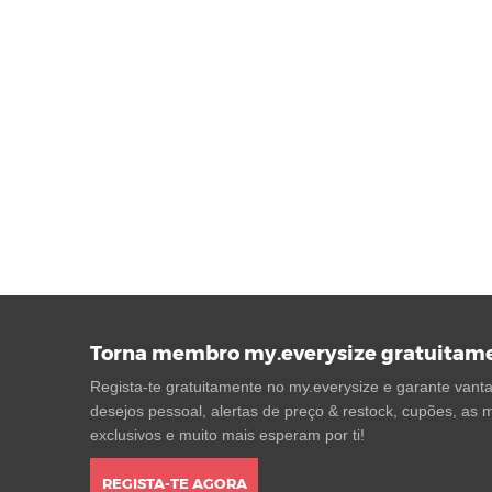
Torna membro my.everysize gratuitam
Regista-te gratuitamente no my.everysize e garante vantag
desejos pessoal, alertas de preço & restock, cupões, as m
exclusivos e muito mais esperam por ti!
REGISTA-TE AGORA