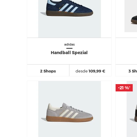
adidas
Handball Spezial
2 Shops
desde
109,99 €
3 S
-21 %
-21 %
*
*