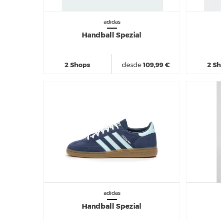
adidas
Handball Spezial
2 Shops
desde
109,99 €
2 S
adidas
Handball Spezial