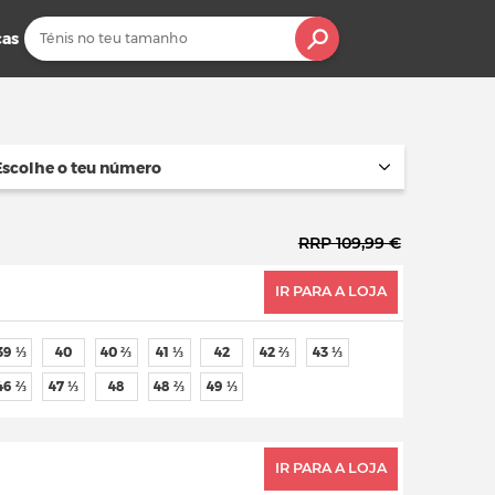
cas
Escolhe o teu número
RRP 109,99 €
IR PARA A LOJA
39 ⅓
40
40 ⅔
41 ⅓
42
42 ⅔
43 ⅓
46 ⅔
47 ⅓
48
48 ⅔
49 ⅓
IR PARA A LOJA