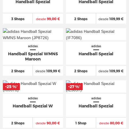
Handball Spezial
Handball Spezial
3 Shops
desde
99,00 €
2 Shops
desde
109,99 €
adidas
adidas
Handball Spezial WMNS
Handball Spezial
Maroon
2 Shops
desde
109,99 €
2 Shops
desde
109,99 €
-25 %
-25 %
-27 %
-27 %
*
*
*
*
adidas
adidas
Handball Spezial W
Handball Spezial
2 Shops
desde
90,00 €
1 Shop
desde
80,00 €