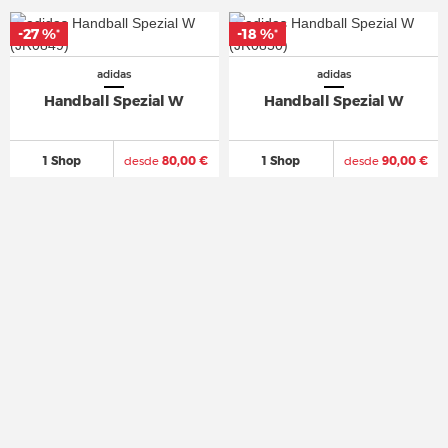
-27 %
-27 %
-18 %
-18 %
*
*
*
*
adidas
adidas
Handball Spezial W
Handball Spezial W
1 Shop
desde
80,00 €
1 Shop
desde
90,00 €