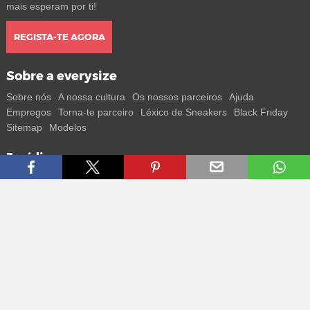
mais esperam por ti!
REGISTA-TE AGORA
Sobre a everysize
Sobre nós
A nossa cultura
Os nossos parceiros
Ajuda
Empregos
Torna-te parceiro
Léxico de Sneakers
Black Friday
Sitemap
Modelos
Jurídico
Termos
Privacidade
Impressum
Contacto
Segue-nos
Recebe todas as informações sobre novos sneakers e
lançamentos especiais diretamente no teu smartphone.