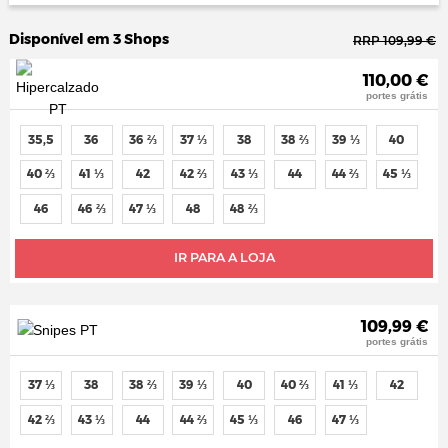
Disponível em 3 Shops
RRP 109,99 €
110,00 €
portes grátis
35,5
36
36 ⅔
37 ⅓
38
38 ⅔
39 ⅓
40
40 ⅔
41 ⅓
42
42 ⅔
43 ⅓
44
44 ⅔
45 ⅓
46
46 ⅔
47 ⅓
48
48 ⅔
IR PARA A LOJA
109,99 €
portes grátis
37 ⅓
38
38 ⅔
39 ⅓
40
40 ⅔
41 ⅓
42
42 ⅔
43 ⅓
44
44 ⅔
45 ⅓
46
47 ⅓