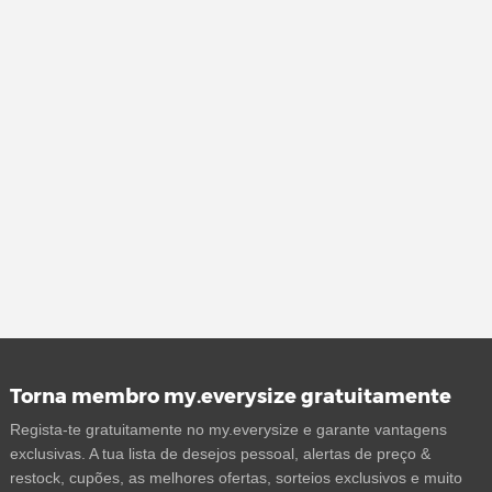
Torna membro my.everysize gratuitamente
Regista-te gratuitamente no my.everysize e garante vantagens
exclusivas. A tua lista de desejos pessoal, alertas de preço &
restock, cupões, as melhores ofertas, sorteios exclusivos e muito