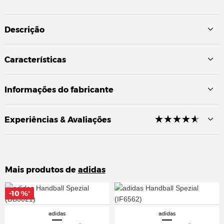
Descrição
Características
Informações do fabricante
☆
★
☆
★
☆
★
☆
★
☆
★
Experiências & Avaliações
Mais produtos de
adidas
-10 %
-10 %
*
*
adidas
adidas