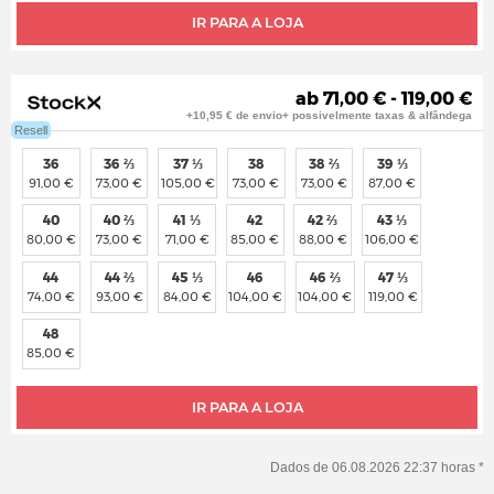
IR PARA A LOJA
ab 71,00 € - 119,00 €
+10,95 € de envio+ possivelmente taxas & alfândega
Resell
36
36 ⅔
37 ⅓
38
38 ⅔
39 ⅓
91,00 €
73,00 €
105,00 €
73,00 €
73,00 €
87,00 €
40
40 ⅔
41 ⅓
42
42 ⅔
43 ⅓
80,00 €
73,00 €
71,00 €
85,00 €
88,00 €
106,00 €
44
44 ⅔
45 ⅓
46
46 ⅔
47 ⅓
74,00 €
93,00 €
84,00 €
104,00 €
104,00 €
119,00 €
48
85,00 €
IR PARA A LOJA
Dados de 06.08.2026 22:37 horas *