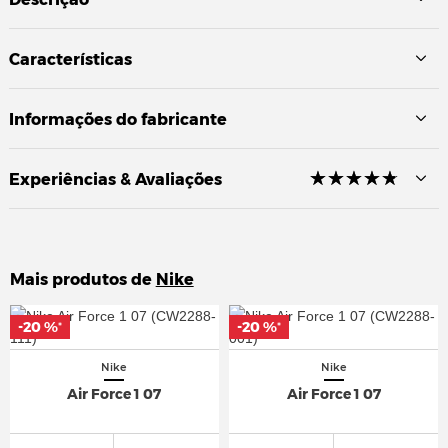
Características
Informações do fabricante
☆
★
☆
★
☆
★
☆
★
☆
★
Experiências & Avaliações
Mais produtos de
Nike
-20 %
-20 %
-20 %
-20 %
*
*
*
*
Nike
Nike
Air Force 1 07
Air Force 1 07