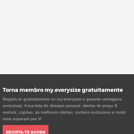
Torna membro my.everysize gratuitamente
Regista-te gratuitamente no my.everysize e garante vantagens
exclusivas. A tua lista de desejos pessoal, alertas de preço &
restock, cupões, as melhores ofertas, sorteios exclusivos e muito
mais esperam por ti!
REGISTA-TE AGORA