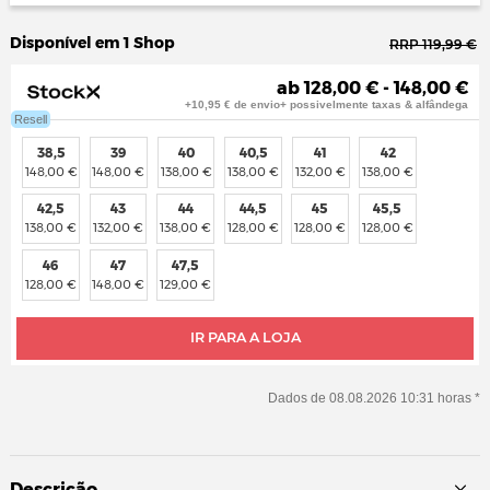
Disponível em 1 Shop
RRP 119,99 €
ab 128,00 € - 148,00 €
+10,95 € de envio+ possivelmente taxas & alfândega
Resell
38,5
39
40
40,5
41
42
148,00 €
148,00 €
138,00 €
138,00 €
132,00 €
138,00 €
42,5
43
44
44,5
45
45,5
138,00 €
132,00 €
138,00 €
128,00 €
128,00 €
128,00 €
46
47
47,5
128,00 €
148,00 €
129,00 €
IR PARA A LOJA
Dados de 08.08.2026 10:31 horas *
Descrição