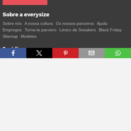
Sobre a everysize
Sobre nós
A nossa cultura
Os nossos parceiros
Ajuda
Empregos
Torna-te parceiro
Léxico de Sneakers
Black Friday
Sitemap
Modelos
Jurídico
Termos
Privacidade
Impressum
Contacto
Segue-nos
Recebe todas as informações sobre novos sneakers e
lançamentos especiais diretamente no teu smartphone.