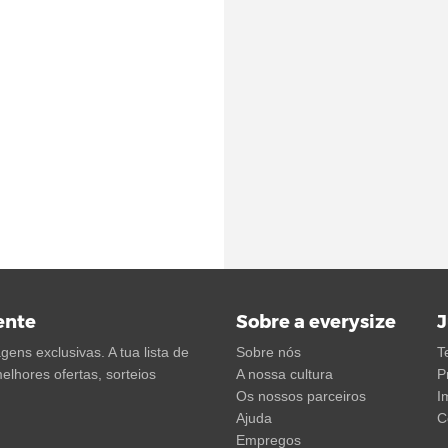
ente
Sobre a everysize
J
ens exclusivas. A tua lista de
Sobre nós
T
elhores ofertas, sorteios
A nossa cultura
P
Os nossos parceiros
I
Ajuda
C
Empregos