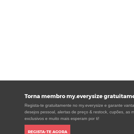
Torna membro my.everysize gratuitam
Regista-te gratuitamente no my.everysize e garante vantag
desejos pessoal, alertas de preço & restock, cupões, as m
exclusivos e muito mais esperam por ti!
REGISTA-TE AGORA