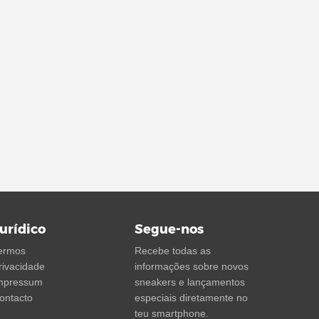
urídico
Segue-nos
ermos
Recebe todas as
rivacidade
informações sobre novos
mpressum
sneakers e lançamentos
ontacto
especiais diretamente no
teu smartphone.