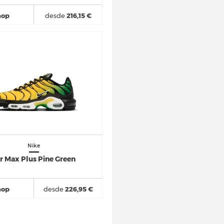
hop
desde
216,15 €
Nike
r Max Plus Pine Green
hop
desde
226,95 €