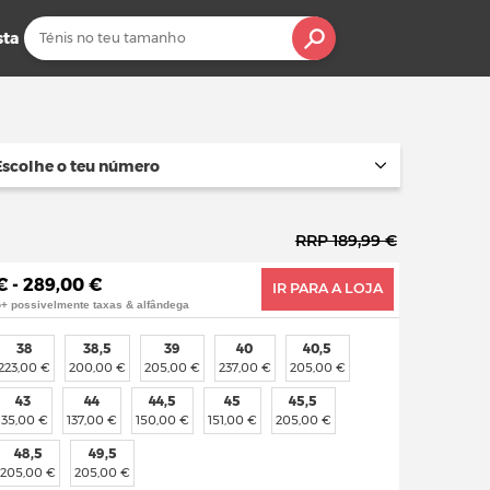
sta
Escolhe o teu número
RRP 189,99 €
€ - 289,00 €
IR PARA A LOJA
o+ possivelmente taxas & alfândega
38
38,5
39
40
40,5
223,00 €
200,00 €
205,00 €
237,00 €
205,00 €
43
44
44,5
45
45,5
135,00 €
137,00 €
150,00 €
151,00 €
205,00 €
48,5
49,5
205,00 €
205,00 €