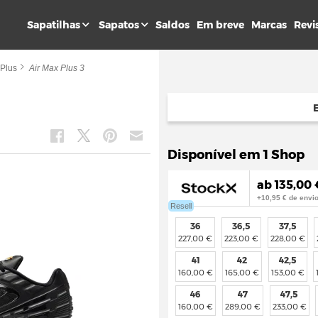
Sapatilhas
Sapatos
Saldos
Em breve
Marcas
Revi
 Plus
Air Max Plus 3
Disponível em 1 Shop
ab 135,00 
+10,95 € de envi
Resell
36
36,5
37,5
227,00 €
223,00 €
228,00 €
41
42
42,5
160,00 €
165,00 €
153,00 €
46
47
47,5
160,00 €
289,00 €
233,00 €