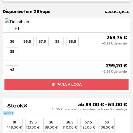
Disponível em 2 Shops
RRP 199,99 €
269,75 €
36
36,5
37,5
38
38,5
+3,99 € de envio
39
299,20 €
42
+3,99 € de envio
IR PARA A LOJA
ab 89,00 € - 611,00 €
+10,95 € de envio+ possivelmente taxas & alfândega
Resell
18
35,5
36
36,5
37,5
38
449,00 €
133,00 €
89,00 €
140,00 €
125,00 €
108,00 €