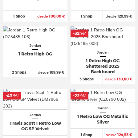
1 Shop
desde
100,00 €
1 Shop
desde
129,99 €
-32 %
-32 %
*
*
Jordan
Jordan
1 Retro High OG
1 Retro High OG
Shattered 2025
Backboard
2 Shops
desde
189,99 €
3 Shops
desde
130,00 €
-43 %
-43 %
-22 %
-22 %
*
*
*
*
Jordan
Jordan
1 Retro Low OG Metallic
Silver
Travis Scott 1 Retro Low
OG SP Velvet
1 Shop
desde
124,55 €