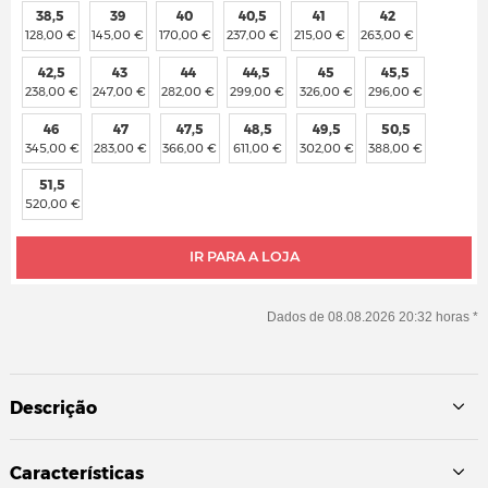
38,5
39
40
40,5
41
42
128,00 €
145,00 €
170,00 €
237,00 €
215,00 €
263,00 €
42,5
43
44
44,5
45
45,5
238,00 €
247,00 €
282,00 €
299,00 €
326,00 €
296,00 €
46
47
47,5
48,5
49,5
50,5
345,00 €
283,00 €
366,00 €
611,00 €
302,00 €
388,00 €
51,5
520,00 €
IR PARA A LOJA
Dados de 08.08.2026 20:32 horas *
Descrição
Características