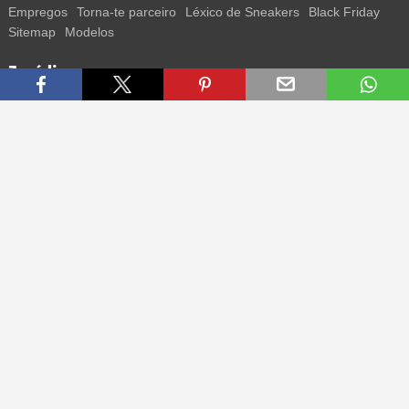
Empregos
Torna-te parceiro
Léxico de Sneakers
Black Friday
Sitemap
Modelos
Jurídico
Termos
Privacidade
Impressum
Contacto
Segue-nos
Recebe todas as informações sobre novos sneakers e
lançamentos especiais diretamente no teu smartphone.
* Todos os preços estão em euros, incluindo o IVA, e podem não
incluir os portes de envio. Os preços riscados ou as percentagens de
desconto referem-se sempre ao PVP. Podem ocorrer alterações
temporárias de preços, tempo de entrega e custos de envio.
(mais