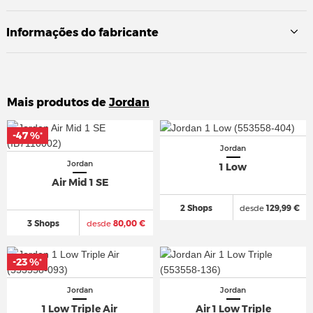
Informações do fabricante
Mais produtos de
Jordan
-47 %
-47 %
*
*
Jordan
Jordan
1 Low
Air Mid 1 SE
2 Shops
desde
129,99 €
3 Shops
desde
80,00 €
-23 %
-23 %
*
*
Jordan
Jordan
1 Low Triple Air
Air 1 Low Triple