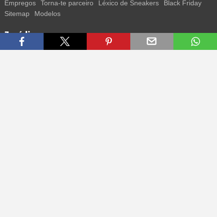
Empregos
Torna-te parceiro
Léxico de Sneakers
Black Friday
Sitemap
Modelos
Jurídico
Termos
Privacidade
Impressum
Contacto
Segue-nos
Recebe todas as informações sobre novos sneakers e
lançamentos especiais diretamente no teu smartphone.
* Todos os preços estão em euros, incluindo o IVA, e podem não
incluir os portes de envio. Os preços riscados ou as percentagens de
desconto referem-se sempre ao PVP. Podem ocorrer alterações
temporárias de preços, tempo de entrega e custos de envio.
(mais