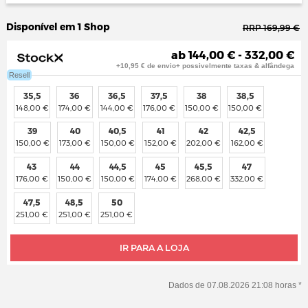
Disponível em 1 Shop
RRP 169,99 €
ab 144,00 € - 332,00 €
+10,95 € de envio+ possivelmente taxas & alfândega
Resell
35,5
36
36,5
37,5
38
38,5
148,00 €
174,00 €
144,00 €
176,00 €
150,00 €
150,00 €
39
40
40,5
41
42
42,5
150,00 €
173,00 €
150,00 €
152,00 €
202,00 €
162,00 €
43
44
44,5
45
45,5
47
176,00 €
150,00 €
150,00 €
174,00 €
268,00 €
332,00 €
47,5
48,5
50
251,00 €
251,00 €
251,00 €
IR PARA A LOJA
Dados de 07.08.2026 21:08 horas *