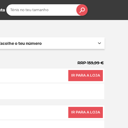
sta
Escolhe o teu número
RRP 159,99 €
IR PARA A LOJA
IR PARA A LOJA