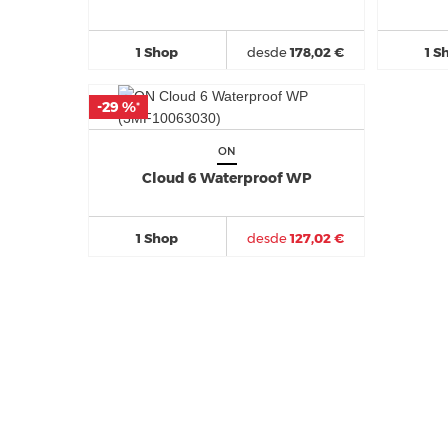
1 Shop
desde
178,02 €
1 S
-29 %
-29 %
*
*
ON
Cloud 6 Waterproof WP
1 Shop
desde
127,02 €