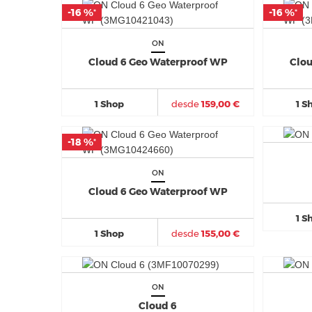
-16 %
-16 %
-16 %
-16 %
*
*
*
*
ON
Cloud 6 Geo Waterproof WP
Clou
1 Shop
desde
159,00 €
1 S
-18 %
-18 %
*
*
ON
Cloud 6 Geo Waterproof WP
1 S
1 Shop
desde
155,00 €
ON
Cloud 6