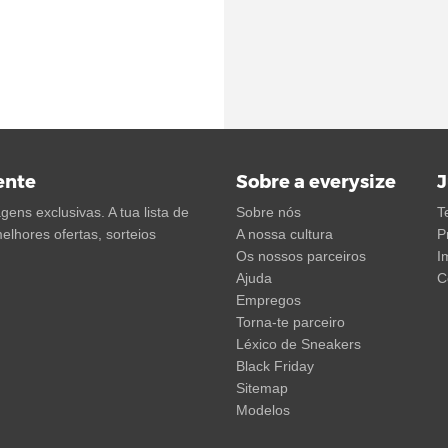
ente
Sobre a everysize
J
ens exclusivas. A tua lista de
Sobre nós
T
elhores ofertas, sorteios
A nossa cultura
P
Os nossos parceiros
I
Ajuda
C
Empregos
Torna-te parceiro
Léxico de Sneakers
Black Friday
Sitemap
Modelos