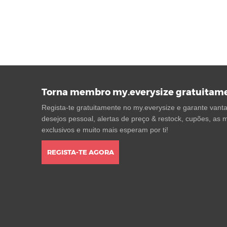
Torna membro my.everysize gratuitam
Regista-te gratuitamente no my.everysize e garante vantag
desejos pessoal, alertas de preço & restock, cupões, as m
exclusivos e muito mais esperam por ti!
REGISTA-TE AGORA