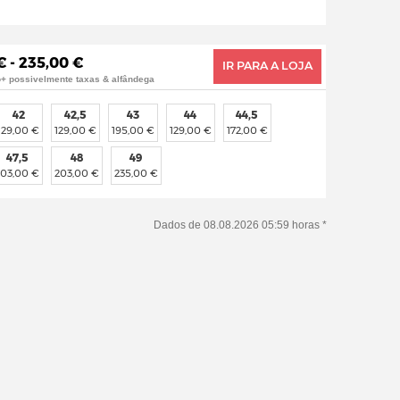
€ - 235,00 €
IR PARA A LOJA
o+ possivelmente taxas & alfândega
42
42,5
43
44
44,5
129,00 €
129,00 €
195,00 €
129,00 €
172,00 €
47,5
48
49
203,00 €
203,00 €
235,00 €
Dados de 08.08.2026 05:59 horas *