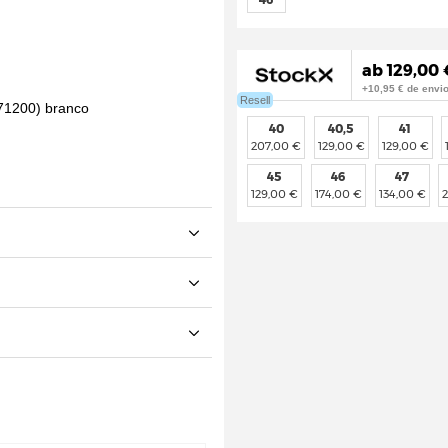
ab 129,00 
+10,95 € de envi
Resell
40
40,5
41
207,00 €
129,00 €
129,00 €
45
46
47
129,00 €
174,00 €
134,00 €