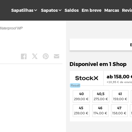
Sapatilhas
Sapatos
Saldos
Em breve
Marcas
Revi
Waterproof WP
Disponível em 1 Shop
ab 158,00 
+10,95 € de envi
Resell
40
40,5
41
299,00 €
275,00 €
159,00 €
45
46
47
239,00 €
174,00 €
158,00 €