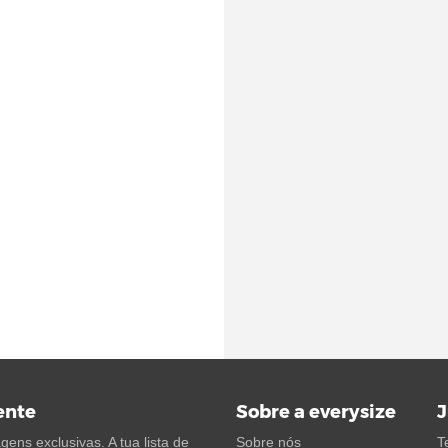
ente
Sobre a everysize
J
ens exclusivas. A tua lista de
Sobre nós
T