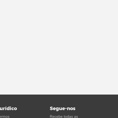
urídico
Segue-nos
ermos
Recebe todas as