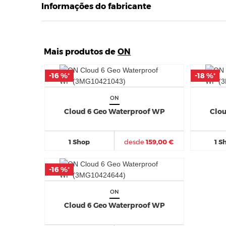
Informações do fabricante
Mais produtos de
ON
-16 %
-16 %
-18 %
-18 %
*
*
*
*
ON
Cloud 6 Geo Waterproof WP
Clou
1 Shop
desde
159,00 €
1 S
-16 %
-16 %
*
*
ON
Cloud 6 Geo Waterproof WP