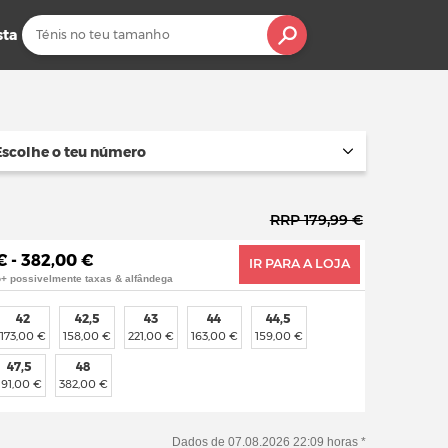
sta
Escolhe o teu número
RRP 179,99 €
€ - 382,00 €
IR PARA A LOJA
o+ possivelmente taxas & alfândega
42
42,5
43
44
44,5
173,00 €
158,00 €
221,00 €
163,00 €
159,00 €
47,5
48
191,00 €
382,00 €
Dados de 07.08.2026 22:09 horas *