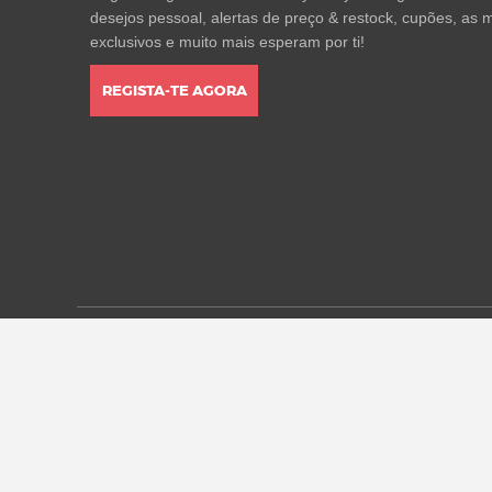
desejos pessoal, alertas de preço & restock, cupões, as m
exclusivos e muito mais esperam por ti!
REGISTA-TE AGORA
* Todos os preços estão em euros, incluindo o IVA, e pod
alterações