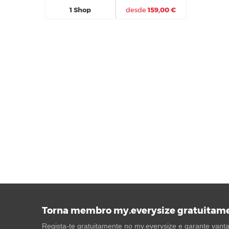
1 Shop
desde
159,00 €
Torna membro my.everysize gratuitam
Regista-te gratuitamente no my.everysize e garante vantag