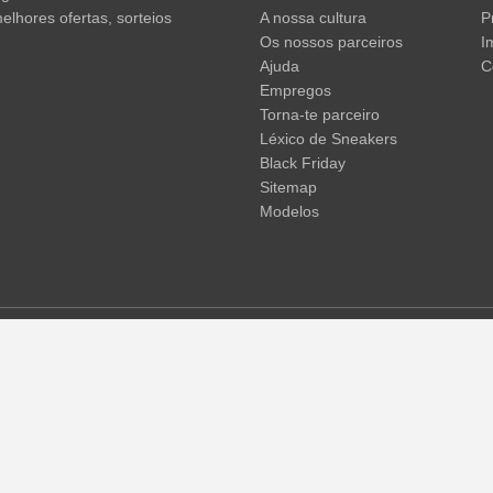
elhores ofertas, sorteios
A nossa cultura
P
Os nossos parceiros
I
Ajuda
C
Empregos
Torna-te parceiro
Léxico de Sneakers
Black Friday
Sitemap
Modelos
em não incluir os portes de envio. Os preços riscados ou as percent
 temporárias de preços, tempo de entrega e custos de envio.
(mais in
© 2015 - 2026 everysize. All rights reserved.