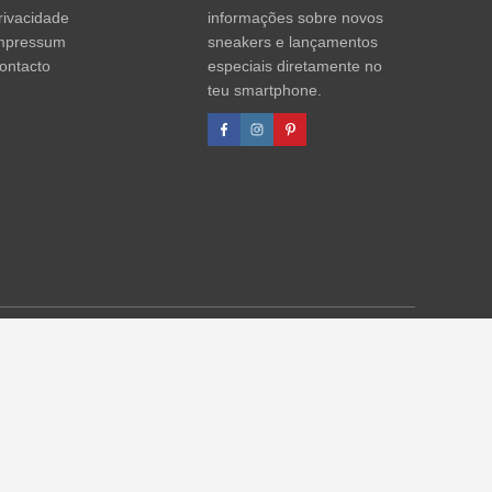
rivacidade
informações sobre novos
mpressum
sneakers e lançamentos
ontacto
especiais diretamente no
teu smartphone.
agens de desconto referem-se sempre ao PVP. Podem ocorrer
formações)
.