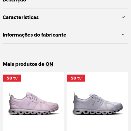
Características
Informações do fabricante
Mais produtos de
ON
-50 %
-50 %
-50 %
-50 %
*
*
*
*