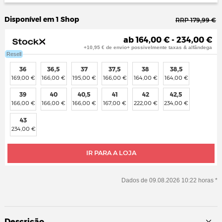
Disponível em 1 Shop
RRP 179,99 €
ab 164,00 € - 234,00 €
+10,95 € de envio+ possivelmente taxas & alfândega
Resell
36
36,5
37
37,5
38
38,5
169,00 €
166,00 €
195,00 €
166,00 €
164,00 €
164,00 €
39
40
40,5
41
42
42,5
166,00 €
166,00 €
166,00 €
167,00 €
222,00 €
234,00 €
43
234,00 €
IR PARA A LOJA
Dados de 09.08.2026 10:22 horas *
Descrição