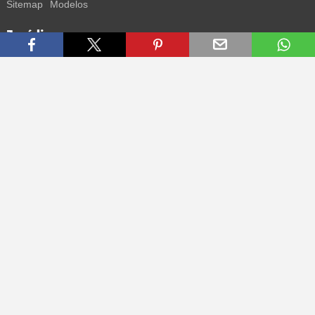
Sitemap
Modelos
Jurídico
Termos
Privacidade
Impressum
Contacto
Segue-nos
Recebe todas as informações sobre novos sneakers e
lançamentos especiais diretamente no teu smartphone.
* Todos os preços estão em euros, incluindo o IVA, e podem não
incluir os portes de envio. Os preços riscados ou as percentagens de
desconto referem-se sempre ao PVP. Podem ocorrer alterações
temporárias de preços, tempo de entrega e custos de envio.
(mais
informações)
.