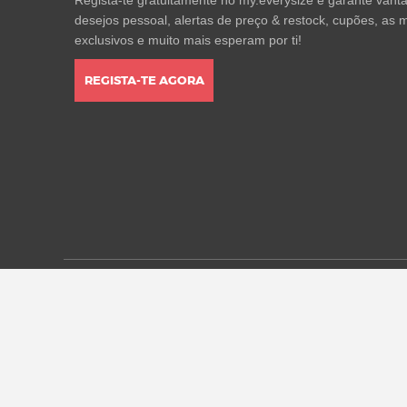
Regista-te gratuitamente no my.everysize e garante vantag
desejos pessoal, alertas de preço & restock, cupões, as m
exclusivos e muito mais esperam por ti!
REGISTA-TE AGORA
* Todos os preços estão em euros, incluindo o IVA, e pod
alterações