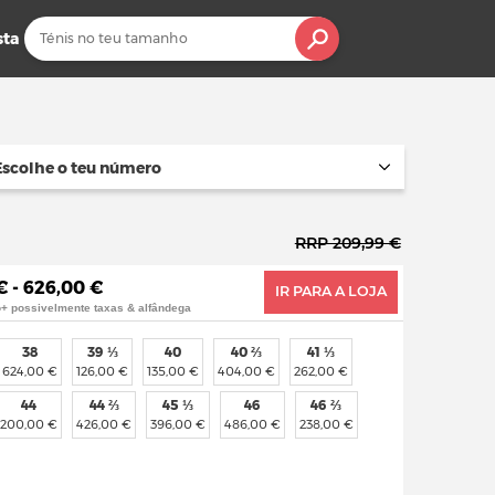
sta
Escolhe o teu número
RRP 209,99 €
€ - 626,00 €
IR PARA A LOJA
o+ possivelmente taxas & alfândega
38
39 ⅓
40
40 ⅔
41 ⅓
624,00 €
126,00 €
135,00 €
404,00 €
262,00 €
44
44 ⅔
45 ⅓
46
46 ⅔
200,00 €
426,00 €
396,00 €
486,00 €
238,00 €