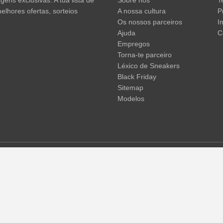
ens exclusivas. A tua lista de
Sobre nós
T
elhores ofertas, sorteios
A nossa cultura
P
Os nossos parceiros
I
Ajuda
C
Empregos
Torna-te parceiro
Léxico de Sneakers
Black Friday
Sitemap
Modelos
em não incluir os portes de envio. Os preços riscados ou as percent
 temporárias de preços, tempo de entrega e custos de envio.
(mais in
© 2015 - 2026 everysize. All rights reserved.