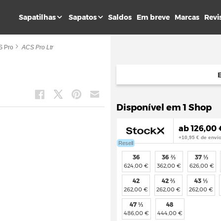
Sapatilhas
Sapatos
Saldos
Em breve
Marcas
Revi
S Pro
ACS Pro Ltr
Disponível em 1 Shop
ab 126,00 
+10,95 € de envi
Resell
36
36 ⅔
37 ⅓
624,00 €
362,00 €
626,00 €
42
42 ⅔
43 ⅓
262,00 €
262,00 €
262,00 €
47 ⅓
48
486,00 €
444,00 €