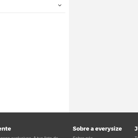
ente
Sobre a everysize
J