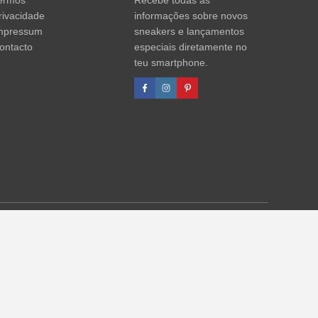
ermos
Recebe todas as
rivacidade
informações sobre novos
mpressum
sneakers e lançamentos
ontacto
especiais diretamente no
teu smartphone.
agens de desconto referem-se sempre ao PVP. Podem ocorrer
formações)
.