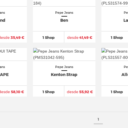
ans
Pepe Jeans
Pe
and
Ben
La
desde
35,49 €
1 Shop
desde
41,49 €
1 Shop
ans
Pepe Jeans
Pe
TAPE
Kenton Strap
Al
desde
58,10 €
1 Shop
desde
55,92 €
1 Shop
1