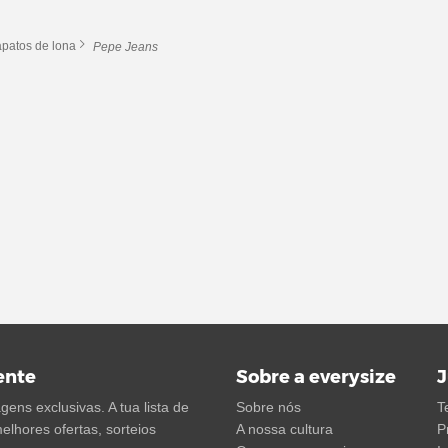
patos de lona
Pepe Jeans
ente
Sobre a everysize
J
ens exclusivas. A tua lista de
Sobre nós
T
elhores ofertas, sorteios
A nossa cultura
P