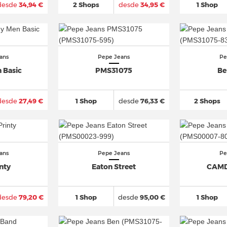
desde
34,94 €
2 Shops
desde
34,95 €
1 Shop
ans
Pepe Jeans
Pe
 Basic
PMS31075
Be
desde
27,49 €
1 Shop
desde
76,33 €
2 Shops
ans
Pepe Jeans
Pe
inty
Eaton Street
CAMD
desde
79,20 €
1 Shop
desde
95,00 €
1 Shop