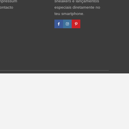
mpressum
sneakers e lançamentos
ontacto
especiais diretamente no
teu smartphone.
agens de desconto referem-se sempre ao PVP. Podem ocorrer
formações)
.