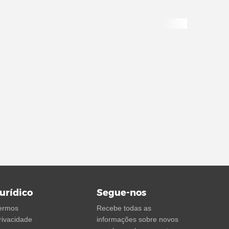
urídico
Segue-nos
ermos
Recebe todas as
rivacidade
informações sobre novos