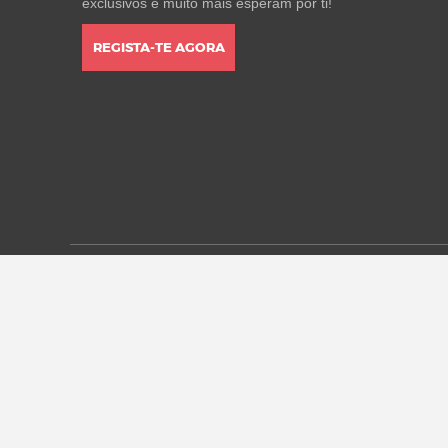
exclusivos e muito mais esperam por ti!
REGISTA-TE AGORA
* Todos os preços estão em euros, incluindo o IVA, e pod
alterações