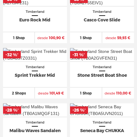
Timberland
Timberland
Euro Rock Mid
Casco Cove Slide
1 Shop
desde
100,90 €
1 Shop
desde
59,93 €
-32 %
-31 %
*
*
Timberland
Timberland
Sprint Trekker Mid
Stone Street Boat Shoe
2 Shops
desde
101,49 €
1 Shop
desde
110,00 €
-28 %
-26 %
*
*
Timberland
Timberland
Malibu Waves Sandalen
Seneca Bay CHUKKA