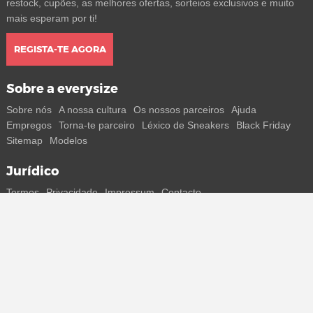
restock, cupões, as melhores ofertas, sorteios exclusivos e muito
mais esperam por ti!
REGISTA-TE AGORA
Sobre a everysize
Sobre nós
A nossa cultura
Os nossos parceiros
Ajuda
Empregos
Torna-te parceiro
Léxico de Sneakers
Black Friday
Sitemap
Modelos
Jurídico
Termos
Privacidade
Impressum
Contacto
Segue-nos
Recebe todas as informações sobre novos sneakers e
lançamentos especiais diretamente no teu smartphone.