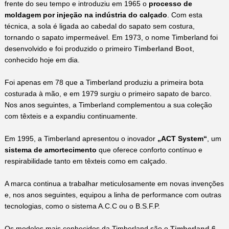
frente do seu tempo e introduziu em 1965 o
processo de
moldagem por injeção na indústria do calçado
. Com esta
técnica, a sola é ligada ao cabedal do sapato sem costura,
tornando o sapato impermeável. Em 1973, o nome Timberland foi
desenvolvido e foi produzido o primeiro
Timberland Boot
,
conhecido hoje em dia.
Foi apenas em 78 que a Timberland produziu a primeira bota
costurada à mão, e em 1979 surgiu o primeiro sapato de barco.
Nos anos seguintes, a Timberland complementou a sua coleção
com têxteis e a expandiu continuamente.
Em 1995, a Timberland apresentou o inovador
„ACT System“
, um
sistema de amortecimento
que oferece conforto contínuo e
respirabilidade tanto em têxteis como em calçado.
A marca continua a trabalhar meticulosamente em novas invenções
e, nos anos seguintes, equipou a linha de performance com outras
tecnologias, como o sistema A.C.C ou o B.S.F.P.
Os modelos mais conhecidos da Timberland são o
Timberland 6-