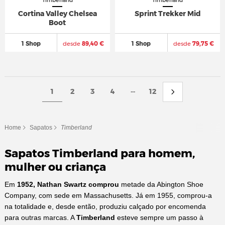
Timberland
Timberland
Cortina Valley Chelsea
Sprint Trekker Mid
Boot
1 Shop
desde
89,40 €
1 Shop
desde
79,75 €
...
1
2
3
4
12
Home
Sapatos
Timberland
Sapatos Timberland para homem,
mulher ou criança
Em
1952, Nathan Swartz comprou
metade da Abington Shoe
Company, com sede em Massachusetts. Já em 1955, comprou-a
na totalidade e, desde então, produziu calçado por encomenda
para outras marcas. A
Timberland
esteve sempre um passo à