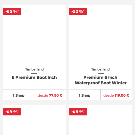
-65 %
-52 %
*
*
Timberland
Timberland
6 Premium Boot Inch
Premium 6 Inch
Waterproof Boot Winter
1 Shop
desde
77,80 €
1 Shop
desde
119,00 €
-49 %
-48 %
*
*