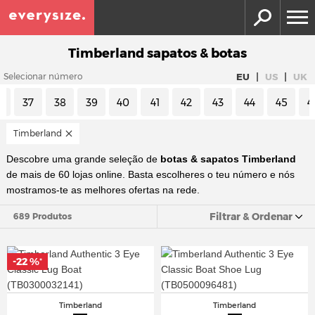
Timberland sapatos & botas
|
|
EU
US
UK
Selecionar número
6
37
38
39
40
41
42
43
44
45
4
Timberland
Descobre uma grande seleção de
botas & sapatos Timberland
de mais de 60 lojas online. Basta escolheres o teu número e nós
mostramos-te as melhores ofertas na rede.
Filtrar & Ordenar
689 Produtos
-22 %
*
Timberland
Timberland