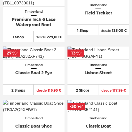
Timberland
Timberland
Field Trekker
Premium Inch 6 Lace
Waterproof Boot
1 Shop
desde
135,00 €
1 Shop
desde
229,00 €
-27 %
-13 %
*
*
Timberland
Timberland
Classic Boat 2 Eye
Lisbon Street
2 Shops
desde
116,95 €
2 Shops
desde
117,99 €
-30 %
*
Timberland
Timberland
Classic Boat Shoe
Classic Boat