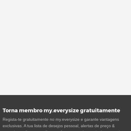
Torna membro my.everysize gratuitamente
Regista-te gratuitamente no my.everysize e garante vantagens
exclusivas. A tua lista de desejos pessoal, alertas de preço &