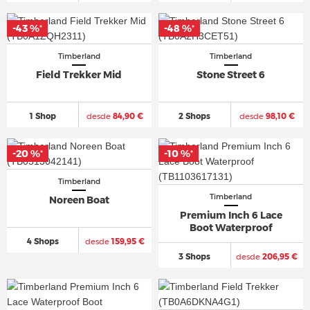
-43 %
-48 %
*
*
Timberland
Timberland
Field Trekker Mid
Stone Street 6
1 Shop
desde
84,90 €
2 Shops
desde
98,10 €
-20 %
-10 %
*
*
Timberland
Timberland
Noreen Boat
Premium Inch 6 Lace
Boot Waterproof
4 Shops
desde
159,95 €
3 Shops
desde
206,95 €