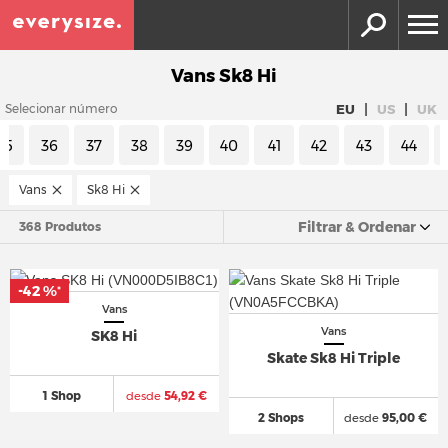
Vans Sk8 Hi
|
|
EU
US
UK
Selecionar número
35
36
37
38
39
40
41
42
43
44
Vans
Sk8 Hi
Filtrar & Ordenar
368 Produtos
-42 %
*
Vans
Vans
SK8 Hi
Skate Sk8 Hi Triple
1 Shop
desde
54,92 €
2 Shops
desde
95,00 €