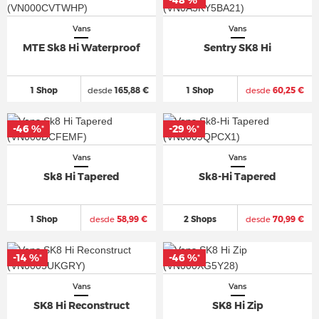
-48 %
*
Vans
Vans
MTE Sk8 Hi Waterproof
Sentry SK8 Hi
1 Shop
desde
165,88 €
1 Shop
desde
60,25 €
-46 %
-29 %
*
*
Vans
Vans
Sk8 Hi Tapered
Sk8-Hi Tapered
1 Shop
desde
58,99 €
2 Shops
desde
70,99 €
-14 %
-46 %
*
*
Vans
Vans
SK8 Hi Reconstruct
SK8 Hi Zip