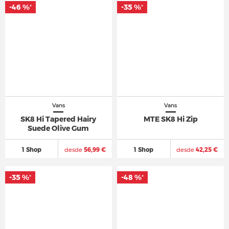
-46 %
-35 %
*
*
Vans
Vans
SK8 Hi Tapered Hairy
MTE SK8 Hi Zip
Suede Olive Gum
1 Shop
desde
56,99 €
1 Shop
desde
42,25 €
-35 %
-48 %
*
*