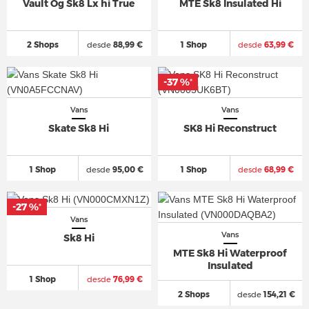
Vault Og Sk8 Lx hi True
MTE Sk8 Insulated Hi
2 Shops
desde
88,99 €
1 Shop
desde
63,99 €
-37 %
*
Vans
Vans
Skate Sk8 Hi
SK8 Hi Reconstruct
1 Shop
desde
95,00 €
1 Shop
desde
68,99 €
-27 %
*
Vans
Vans
Sk8 Hi
MTE Sk8 Hi Waterproof
Insulated
1 Shop
desde
76,99 €
2 Shops
desde
154,21 €