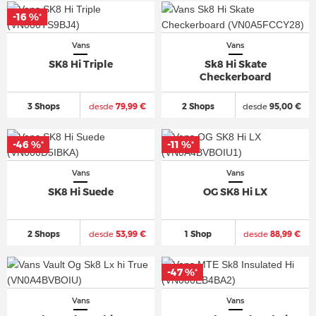
-16 %
*
Vans
Vans
SK8 Hi Triple
Sk8 Hi Skate
Checkerboard
3 Shops
desde
79,99 €
2 Shops
desde
95,00 €
-46 %
-11 %
*
*
Vans
Vans
SK8 Hi Suede
OG SK8 Hi LX
2 Shops
desde
53,99 €
1 Shop
desde
88,99 €
-47 %
*
Vans
Vans