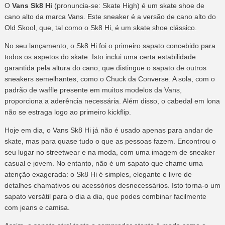
O
Vans Sk8 Hi
(pronuncia-se: Skate High) é um skate shoe de
cano alto da marca Vans. Este sneaker é a versão de cano alto do
Old Skool, que, tal como o Sk8 Hi, é um skate shoe clássico.
No seu lançamento, o Sk8 Hi foi o primeiro sapato concebido para
todos os aspetos do skate. Isto inclui uma certa estabilidade
garantida pela altura do cano, que distingue o sapato de outros
sneakers semelhantes, como o Chuck da Converse. A sola, com o
padrão de waffle presente em muitos modelos da Vans,
proporciona a aderência necessária. Além disso, o cabedal em lona
não se estraga logo ao primeiro kickflip.
Hoje em dia, o Vans Sk8 Hi já não é usado apenas para andar de
skate, mas para quase tudo o que as pessoas fazem. Encontrou o
seu lugar no streetwear e na moda, com uma imagem de sneaker
casual e jovem. No entanto, não é um sapato que chame uma
atenção exagerada: o Sk8 Hi é simples, elegante e livre de
detalhes chamativos ou acessórios desnecessários. Isto torna-o um
sapato versátil para o dia a dia, que podes combinar facilmente
com jeans e camisa.