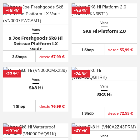
-48 %
-43 %
*
*
Vans
Vans
SK8 Hi Platform 2.0
x Joe Freshgoods Sk8 Hi
Reissue Platform LX
Vault
1 Shop
desde
53,99 €
2 Shops
desde
67,99 €
-27 %
-24 %
*
*
Vans
Vans
Sk8 Hi
SK8 Hi
1 Shop
desde
76,99 €
1 Shop
desde
72,55 €
-47 %
-27 %
*
*
Vans