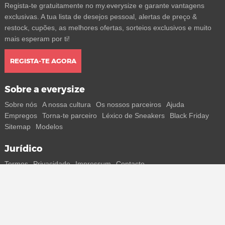
Regista-te gratuitamente no my.everysize e garante vantagens
exclusivas. A tua lista de desejos pessoal, alertas de preço &
restock, cupões, as melhores ofertas, sorteios exclusivos e muito
mais esperam por ti!
REGISTA-TE AGORA
Sobre a everysize
Sobre nós
A nossa cultura
Os nossos parceiros
Ajuda
Empregos
Torna-te parceiro
Léxico de Sneakers
Black Friday
Sitemap
Modelos
Jurídico
Termos
Privacidade
Impressum
Contacto
Segue-nos
Recebe todas as informações sobre novos sneakers e
lançamentos especiais diretamente no teu smartphone.