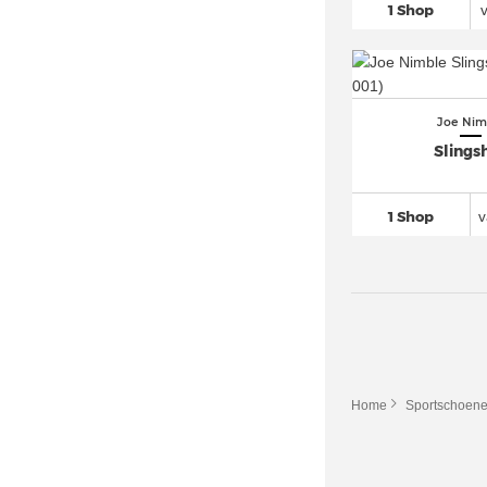
1 Shop
Joe Nim
Slings
1 Shop
v
Home
Sportschoen