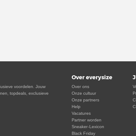
Over everysize
J
clusieve voordelen. Jouw
Over ons
V
onnen, topdeals, exclusieve
Onze cultuur
P
Onze partners
C
Help
C
Vacatures
Partner worden
Sneaker-Lexicon
Black Friday