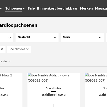
Schoenen
Sale
Binnenkort beschikbaar
Merken
Magaz
ardloopschoenen
Geslacht
Merk
Joe Nimble
irste
ble
Joe Nimble
Jo
low 2
Addict Flow 2
Addi