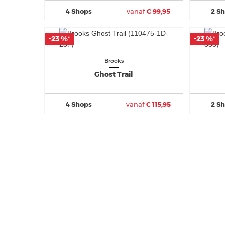
4 Shops
vanaf
€ 99,95
2 S
-23 %
-23 %
-23 %
-23 %
*
*
*
*
Brooks
Ghost Trail
4 Shops
vanaf
€ 115,95
2 S