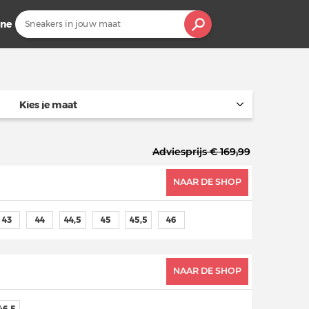
ine
Kies je maat
Adviesprijs € 169,99
NAAR DE SHOP
43
44
44,5
45
45,5
46
NAAR DE SHOP
46,5