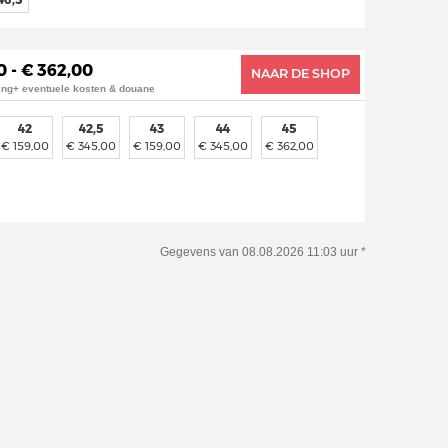
0 - € 362,00
NAAR DE SHOP
ing+ eventuele kosten & douane
42
42,5
43
44
45
€ 159,00
€ 345,00
€ 159,00
€ 345,00
€ 362,00
Gegevens van 08.08.2026 11:03 uur *