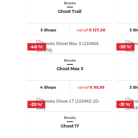
Brooks
Ghost Trail
3 Shops
vanaf
€ 127,20
3 S
-40 %
-40 %
-35 %
-35 %
*
*
*
*
Brooks
Ghost Max 3
4 Shops
vanaf
€ 95,95
3 S
-33 %
-33 %
-31 %
-31 %
*
*
*
*
Brooks
Ghost 17