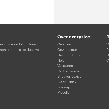
Over everysize
J
clusieve voordelen. Jouw
Over ons
V
onnen, topdeals, exclusieve
Onze cultuur
P
Onze partners
C
Help
C
Vacatures
Partner worden
Sneaker-Lexicon
Black Friday
Sitemap
Modellen