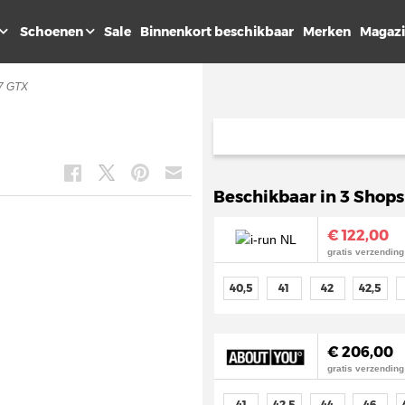
Schoenen
Sale
Binnenkort beschikbaar
Merken
Magaz
7 GTX
Beschikbaar in 3 Shops
€ 122,00
gratis verzending
40,5
41
42
42,5
€ 206,00
gratis verzending
41
42,5
44
46