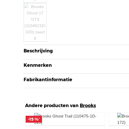
Beschrijving
Kenmerken
Fabrikantinformatie
Andere producten van
Brooks
-15 %
-15 %
*
*