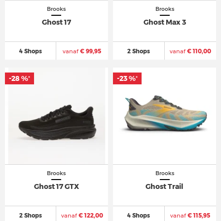
Brooks
Brooks
Ghost 17
Ghost Max 3
4 Shops
vanaf
€ 99,95
2 Shops
vanaf
€ 110,00
-28 %
-28 %
-23 %
-23 %
*
*
*
*
Brooks
Brooks
Ghost 17 GTX
Ghost Trail
2 Shops
vanaf
€ 122,00
4 Shops
vanaf
€ 115,95