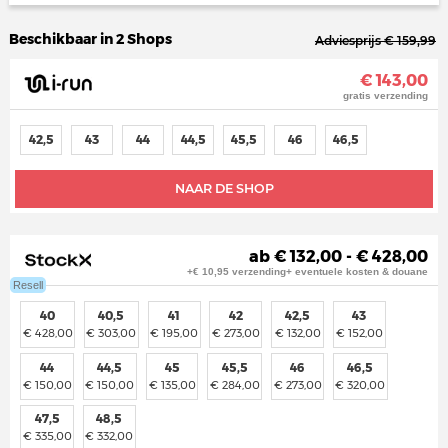
Beschikbaar in 2 Shops
Adviesprijs € 159,99
€ 143,00
gratis verzending
42,5
43
44
44,5
45,5
46
46,5
NAAR DE SHOP
ab € 132,00 - € 428,00
+€ 10,95 verzending+ eventuele kosten & douane
Resell
40
40,5
41
42
42,5
43
€ 428,00
€ 303,00
€ 195,00
€ 273,00
€ 132,00
€ 152,00
44
44,5
45
45,5
46
46,5
€ 150,00
€ 150,00
€ 135,00
€ 284,00
€ 273,00
€ 320,00
47,5
48,5
€ 335,00
€ 332,00