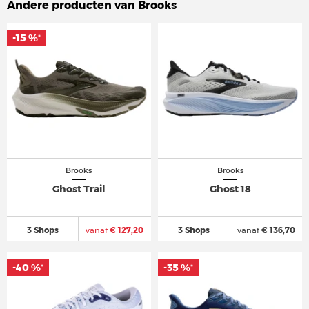
Andere producten van
Brooks
-15 %
-15 %
*
*
Brooks
Brooks
Ghost Trail
Ghost 18
3 Shops
vanaf
€ 127,20
3 Shops
vanaf
€ 136,70
-40 %
-40 %
-35 %
-35 %
*
*
*
*