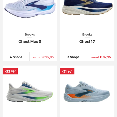
Brooks
Brooks
Ghost Max 3
Ghost 17
4 Shops
vanaf
€ 95,95
3 Shops
vanaf
€ 97,95
-33 %
-33 %
-31 %
-31 %
*
*
*
*