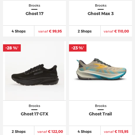
Brooks
Brooks
Ghost 17
Ghost Max 3
4 Shops
vanaf
€ 99,95
2 Shops
vanaf
€ 110,00
-28 %
-28 %
-23 %
-23 %
*
*
*
*
Brooks
Brooks
Ghost 17 GTX
Ghost Trail
2 Shops
vanaf
€ 122,00
4 Shops
vanaf
€ 115,95