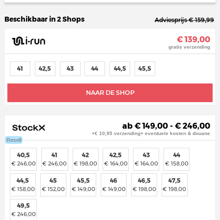
Beschikbaar in 2 Shops
Adviesprijs € 159,99
€ 139,00
gratis verzending
41
42,5
43
44
44,5
45,5
NAAR DE SHOP
ab € 149,00 - € 246,00
+€ 10,95 verzending+ eventuele kosten & douane
Resell
40,5
41
42
42,5
43
44
€ 246,00
€ 246,00
€ 198,00
€ 164,00
€ 164,00
€ 158,00
44,5
45
45,5
46
46,5
47,5
€ 158,00
€ 152,00
€ 149,00
€ 149,00
€ 198,00
€ 198,00
49,5
€ 246,00