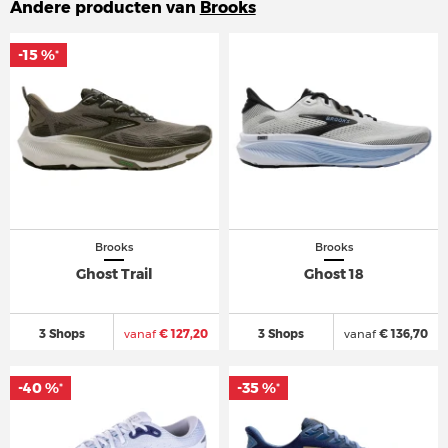
Andere producten van
Brooks
-15 %
-15 %
*
*
Brooks
Brooks
Ghost Trail
Ghost 18
3 Shops
vanaf
€ 127,20
3 Shops
vanaf
€ 136,70
-40 %
-40 %
-35 %
-35 %
*
*
*
*