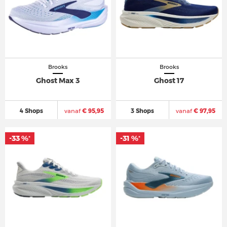
Brooks
Brooks
Ghost Max 3
Ghost 17
4 Shops
vanaf
€ 95,95
3 Shops
vanaf
€ 97,95
-33 %
-33 %
-31 %
-31 %
*
*
*
*