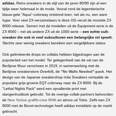
adidas.
Retro-sneakers in de stijl van de jaren 80/90 zijn al een
tijdje weer helemaal in de mode. Vooral rond de legendarische
blauw-gele "Aqua"-colorway ontstond toen, net als nu, een ware
hype. Voor veel ZX-verzamelaars is deze OG veruit de mooiste ZX
8000-release. Samen met de modellen uit de Equipment-serie is de
ZX 8000 – net als andere ZX uit de 1000-serie –
een echte cult-
sneaker die ook in veel subculturen een belangrijke rol speelt.
Slechts zeer weinig sneakers bereiken een vergelijkbare status.
Ook gelimiteerde drops en collabs hebben bijgedragen aan de
populariteit van het model. Ter gelegenheid van de val van de
Berlijnse Muur verscheen in 2019, in samenwerking met de
Berlijnse sneakerstore
Overkill, de "No Walls Needed"-pack
. Het
design van de Japanse sneakershop mita Sneakers vertaalde de
populaire grijs-groene EQT-colorway naar de ZX 8000. Bij de
"Lethal Nights Pack" werd een opvallende print met
slangenhuidlook gebruikt. Tot de overige collab-partners behoorden
de
New Yorkse graffiti-crew IRAK
en atmos uit Tokio. Zelfs een ZX
8000 met de Boost-technologie heeft adidas inmiddels op de markt
gebracht.