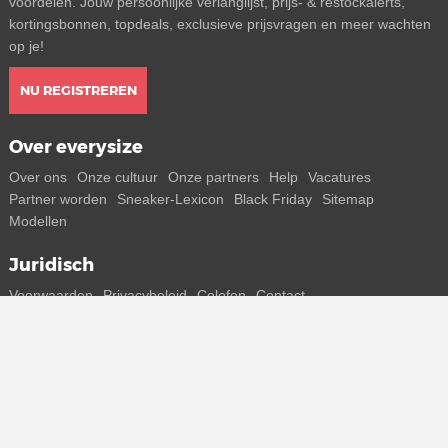
voordelen. Jouw persoonlijke verlanglijst, prijs- & restockalerts,
kortingsbonnen, topdeals, exclusieve prijsvragen en meer wachten
op je!
NU REGISTREREN
Over everysize
Over ons
Onze cultuur
Onze partners
Help
Vacatures
Partner worden
Sneaker-Lexicon
Black Friday
Sitemap
Modellen
Juridisch
Voorwaarden
Privacybeleid
Colofon
Contact
Volg ons
Ontvang alle info over nieuwe sneakers en special releases direct
op je smartphone.