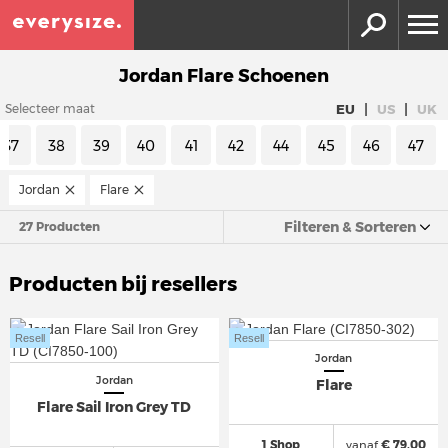
Jordan Flare Schoenen
|
|
EU
US
UK
Selecteer maat
37
38
39
40
41
42
44
45
46
47
Jordan
Flare
Filteren & Sorteren
27 Producten
Producten bij resellers
Resell
Resell
Jordan
Jordan
Flare
Flare Sail Iron Grey TD
1 Shop
vanaf
€ 79,00