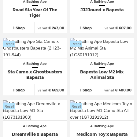
A Bathing Ape
A Bathing Ape
Road Sta Year Of The
JJJJound x Bapesta
Tiger
1 Shop
vanaf
€ 243,00
1 Shop
vanaf
€ 607,00
Resell
Resell
A Bathing Ape
A Bathing Ape
Sta Camo x Ghostbusters
Bapesta Low M2 Mix
Bapesta
Animal Sta
1 Shop
vanaf
€ 669,00
1 Shop
vanaf
€ 400,00
Resell
Resell
A Bathing Ape
A Bathing Ape
Dreamville x Bapesta
Medicom Toy x Bapesta