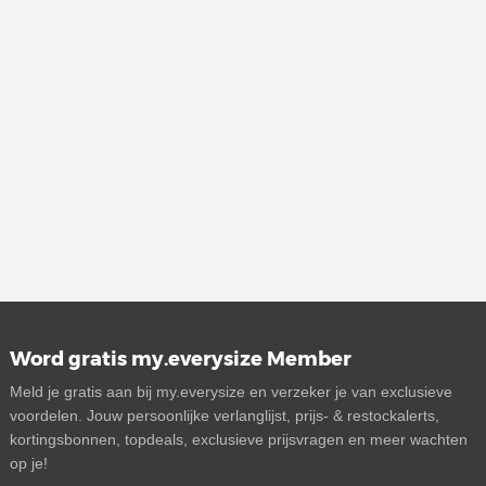
Word gratis my.everysize Member
Meld je gratis aan bij my.everysize en verzeker je van exclusieve
voordelen. Jouw persoonlijke verlanglijst, prijs- & restockalerts,
kortingsbonnen, topdeals, exclusieve prijsvragen en meer wachten
op je!