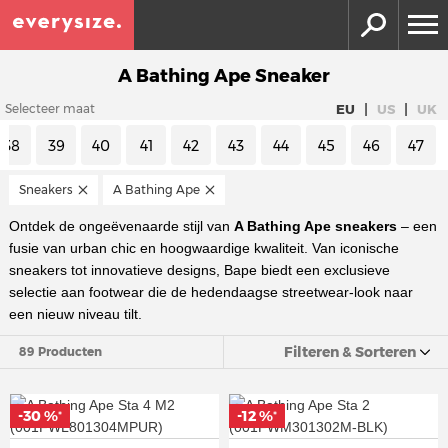
A Bathing Ape Sneaker
|
|
EU
US
UK
Selecteer maat
38
39
40
41
42
43
44
45
46
47
Sneakers
A Bathing Ape
Ontdek de ongeëvenaarde stijl van
A Bathing Ape sneakers
– een
fusie van urban chic en hoogwaardige kwaliteit. Van iconische
sneakers tot innovatieve designs, Bape biedt een exclusieve
selectie aan footwear die de hedendaagse streetwear-look naar
een nieuw niveau tilt.
Filteren & Sorteren
89 Producten
-30 %
-12 %
*
*