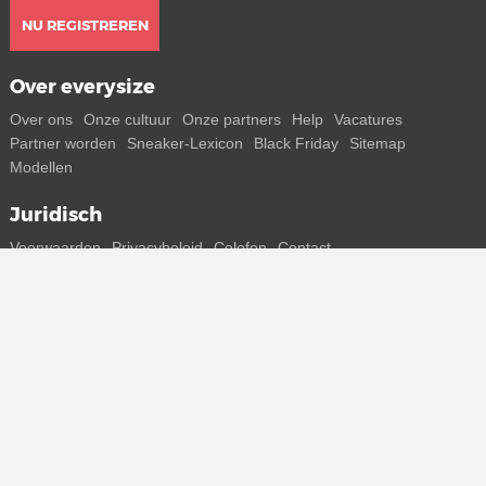
NU REGISTREREN
Over everysize
Over ons
Onze cultuur
Onze partners
Help
Vacatures
Partner worden
Sneaker-Lexicon
Black Friday
Sitemap
Modellen
Juridisch
Voorwaarden
Privacybeleid
Colofon
Contact
Volg ons
Ontvang alle info over nieuwe sneakers en special releases direct
op je smartphone.