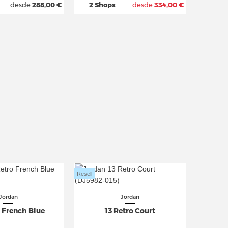
desde
288,00 €
2 Shops
desde
334,00 €
Resell
Jordan
Jordan
o French Blue
13 Retro Court