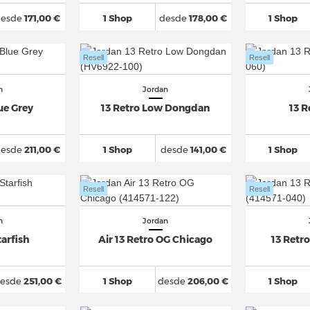
desde
171,00 €
1 Shop
desde
178,00 €
1 Shop
Resell
Resell
n
Jordan
ue Grey
13 Retro Low Dongdan
13 R
desde
211,00 €
1 Shop
desde
141,00 €
1 Shop
Resell
Resell
n
Jordan
tarfish
Air 13 Retro OG Chicago
13 Retr
esde
251,00 €
1 Shop
desde
206,00 €
1 Shop