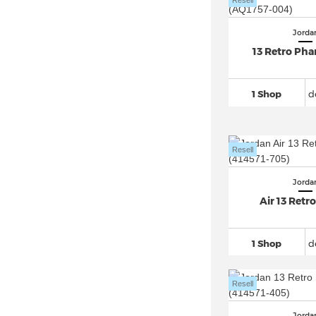
Resell
Jorda
13 Retro Ph
1 Shop
d
Resell
Jorda
Air 13 Retr
1 Shop
d
Resell
Jorda