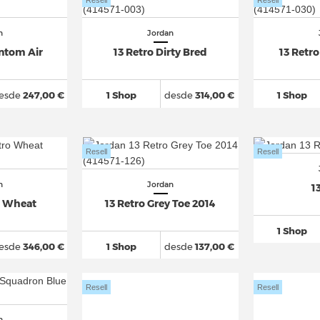
Resell
Resell
n
Jordan
antom Air
13 Retro Dirty Bred
13 Retro
esde
247,00 €
1 Shop
desde
314,00 €
1 Shop
Resell
Resell
n
Jordan
1
o Wheat
13 Retro Grey Toe 2014
1 Shop
esde
346,00 €
1 Shop
desde
137,00 €
Resell
Resell
n