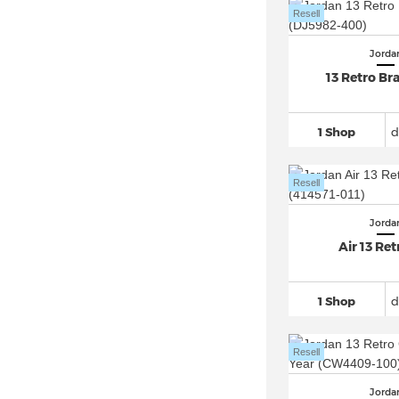
Jordan Granville (7)
Resell
Jordan Hex Mule
(12)
Jordan Jumpman
(157)
Jorda
13 Retro Br
Jordan Legacy 312
(154)
Jordan Luka
(140)
1 Shop
d
Jordan Max Aura
(152)
Jordan Melo
(19)
Resell
Jordan One Take
(49)
Jordan Play Slide
(20)
Jorda
Jordan Point Lane
(13)
Air 13 Ret
Jordan Series
(63)
Jordan Sky 1
(35)
1 Shop
d
Jordan Sophia Slide
(13)
Jordan Spizike
(238)
Resell
Jordan Stadium 90
(71)
Jorda