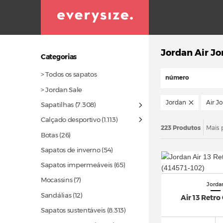
Jordan Air Jo
Categorias
> Todos os sapatos
número
> Jordan Sale
Jordan
Air J
Sapatilhas
(7.308)
Calçado desportivo
(1.113)
223 Produtos
Mais 
Botas
(26)
Sapatos de inverno
(54)
Sapatos impermeáveis
(65)
Mocassins (7)
Jorda
Sandálias
(12)
Air 13 Retro
Sapatos sustentáveis
(8.313)