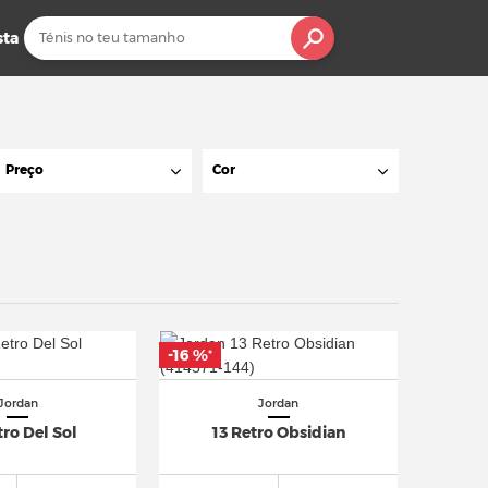
sta
Preço
Cor
-16 %
*
Jordan
Jordan
tro Del Sol
13 Retro Obsidian