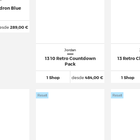
adron Blue
esde
289,00 €
Jordan
13 10 Retro Countdown
13 Retro 
Pack
1 Shop
desde
484,00 €
1 Shop
Resell
Resell