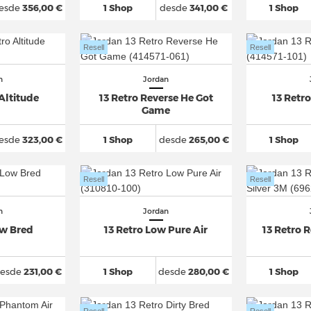
esde
356,00 €
1 Shop
desde
341,00 €
1 Shop
Resell
Resell
n
Jordan
 Altitude
13 Retro Reverse He Got
13 Retr
Game
esde
323,00 €
1 Shop
desde
265,00 €
1 Shop
Resell
Resell
n
Jordan
ow Bred
13 Retro Low Pure Air
13 Retro R
esde
231,00 €
1 Shop
desde
280,00 €
1 Shop