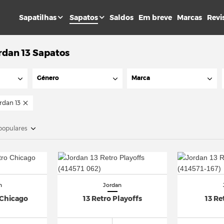
Sapatilhas
Sapatos
Saldos
Em breve
Marcas
Revi
rdan 13 Sapatos
Género
Marca
ordan 13
populares
n
Jordan
 Chicago
13 Retro Playoffs
13 Re