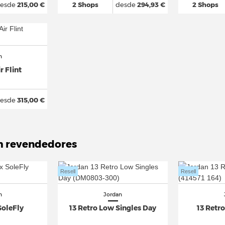
esde
215,00 €
2 Shops
desde
294,93 €
2 Shops
n
r Flint
esde
315,00 €
m revendedores
Resell
Resell
n
Jordan
SoleFly
13 Retro Low Singles Day
13 Retr