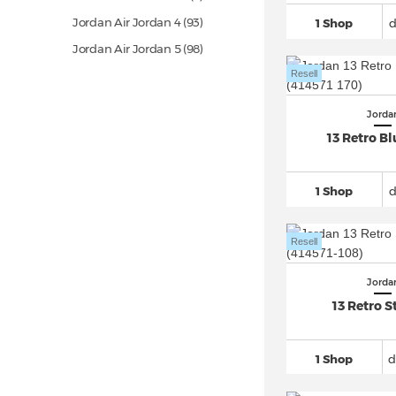
Jordan Air Jordan 4
(93)
1 Shop
Jordan Air Jordan 5
(98)
Resell
Jordan Air Jordan 6
(257)
Jordan Air Jordan 7 (5)
Jorda
Jordan Air Ship SP
(16)
13 Retro Bl
Jordan Air XXXV (3)
Jordan Countdown
(10)
1 Shop
Jordan Delta
(71)
Jordan Dub Zero
(40)
Resell
Jordan Eclipse
(10)
Jorda
Jordan Flare
(12)
13 Retro S
Jordan Flight Club 91
(36)
Jordan Fly
(12)
1 Shop
d
Jordan Future
(61)