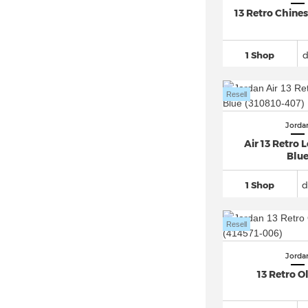
Jordan Stay Loyal
(52)
13 Retro Chine
Jordan Super.Fly (8)
Jordan XXXVI (5)
1 Shop
Jordan XXXVII (7)
Jordan Zion
(105)
Resell
Jordan Zoom 92
(12)
Jorda
Nike Dunk (1)
Air 13 Retro 
Nike Giannis Immortality (5)
Blu
Nike LeBron (1)
1 Shop
d
Nike Terminator (1)
Resell
Jorda
13 Retro Ol