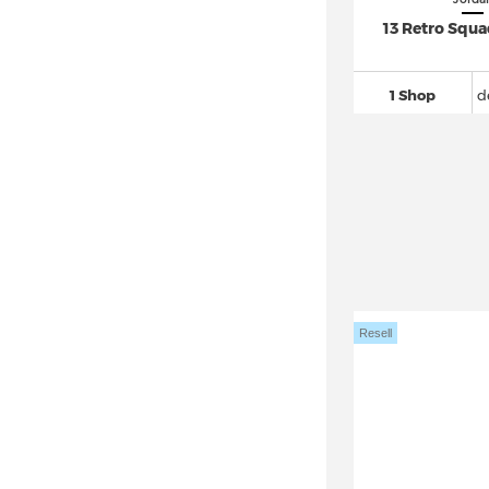
13 Retro Squ
1 Shop
d
Resell