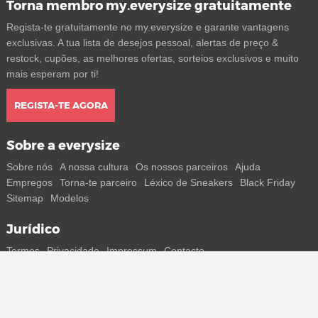
Torna membro my.everysize gratuitamente
Regista-te gratuitamente no my.everysize e garante vantagens
exclusivas. A tua lista de desejos pessoal, alertas de preço &
restock, cupões, as melhores ofertas, sorteios exclusivos e muito
mais esperam por ti!
REGISTA-TE AGORA
Sobre a everysize
Sobre nós
A nossa cultura
Os nossos parceiros
Ajuda
Empregos
Torna-te parceiro
Léxico de Sneakers
Black Friday
Sitemap
Modelos
Jurídico
Termos
Privacidade
Impressum
Contacto
Segue-nos
Recebe todas as informações sobre novos sneakers e