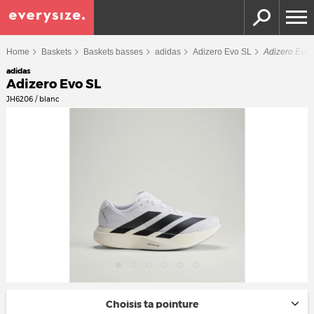
Home
Baskets
Baskets basses
adidas
Adizero Evo SL
Adizero Evo
adidas
Adizero Evo SL
JH6206 / blanc
Choisis ta pointure