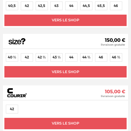
40,5
42
42,5
43
44
44,5
45,5
46
VERS LE SHOP
150,00 €
livraison gratuite
40 ⅔
42
42 ⅔
43 ⅓
44
44 ⅔
46
46 ⅔
VERS LE SHOP
105,00 €
livraison gratuite
42
VERS LE SHOP