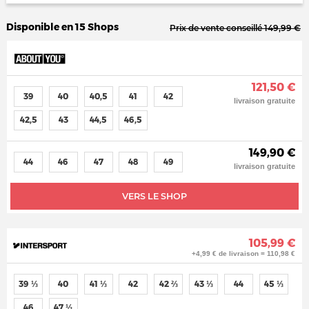
Disponible en 15 Shops
Prix de vente conseillé 149,99 €
121,50 €
39
40
40,5
41
42
livraison gratuite
42,5
43
44,5
46,5
149,90 €
44
46
47
48
49
livraison gratuite
VERS LE SHOP
105,99 €
+4,99 € de livraison = 110,98 €
39 ⅓
40
41 ⅓
42
42 ⅔
43 ⅓
44
45 ⅓
46
47 ⅓