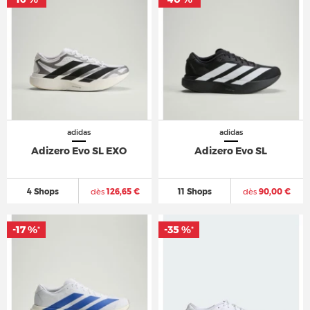
adidas
adidas
Adizero Evo SL EXO
Adizero Evo SL
4 Shops
dès
126,65 €
11 Shops
dès
90,00 €
-17 %
-17 %
-35 %
-35 %
*
*
*
*