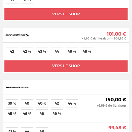
VERS LE SHOP
101,00 €
+3,95 € de livraison = 104,95 €
42
42 ⅔
43 ⅓
44
46 ⅔
48 ⅔
VERS LE SHOP
150,00 €
39 ⅓
40
40 ⅔
42
44 ⅔
+6,99 € de livraison
45 ⅓
46 ⅔
48
49 ⅓
99,48 €
41 ⅓
44
46