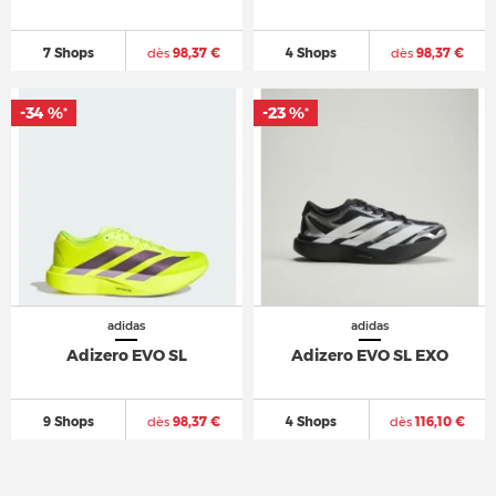
7 Shops
dès
98,37 €
4 Shops
dès
98,37 €
-34 %
-34 %
-23 %
-23 %
*
*
*
*
adidas
adidas
Adizero EVO SL
Adizero EVO SL EXO
9 Shops
dès
98,37 €
4 Shops
dès
116,10 €