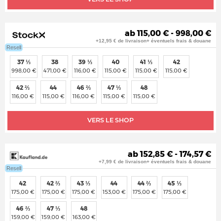
ab 115,00 € - 998,00 €
+12,95 € de livraison+ éventuels frais & douane
Resell
37 ⅓
38
39 ⅓
40
41 ⅓
42
998,00 €
471,00 €
116,00 €
115,00 €
115,00 €
115,00 €
42 ⅔
44
46 ⅔
47 ⅓
48
116,00 €
115,00 €
116,00 €
115,00 €
115,00 €
VERS LE SHOP
ab 152,85 € - 174,57 €
+7,99 € de livraison+ éventuels frais & douane
Resell
42
42 ⅔
43 ⅓
44
44 ⅔
45 ⅓
175,00 €
175,00 €
175,00 €
153,00 €
175,00 €
175,00 €
46 ⅔
47 ⅓
48
159,00 €
159,00 €
163,00 €