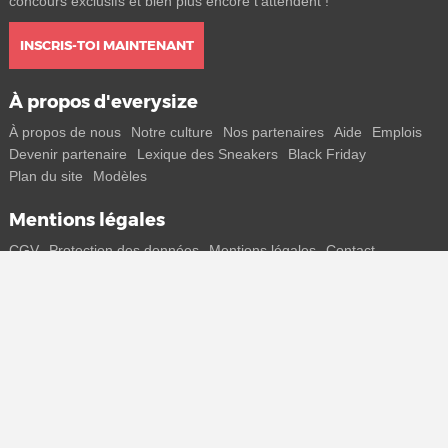
concours exclusifs et bien plus encore t'attendent !
INSCRIS-TOI MAINTENANT
À propos d'everysize
À propos de nous
Notre culture
Nos partenaires
Aide
Emplois
Devenir partenaire
Lexique des Sneakers
Black Friday
Plan du site
Modèles
Mentions légales
CGV
Protection des données
Mentions légales
Contact
Rejoins-nous
Reçois toutes les infos sur les nouveaux sneakers et les sorties
spéciales directement sur ton smartphone.