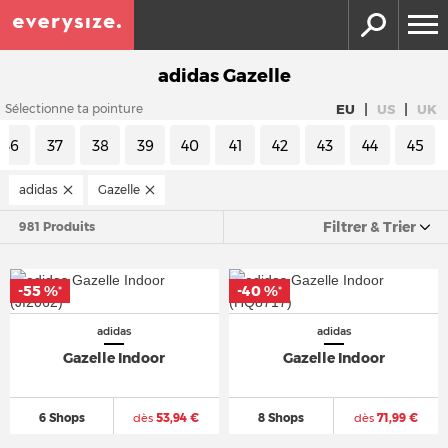
adidas Gazelle
|
|
EU
US
UK
Sélectionne ta pointure
36
37
38
39
40
41
42
43
44
45
adidas
Gazelle
Filtrer & Trier
981 Produits
-55 %
-40 %
*
*
adidas
adidas
Gazelle Indoor
Gazelle Indoor
6 Shops
dès
53,94 €
8 Shops
dès
71,99 €