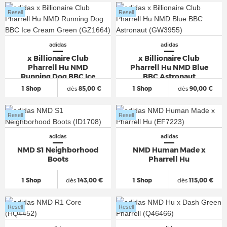
Resell
Resell
adidas
adidas
x Billionaire Club
x Billionaire Club
Pharrell Hu NMD
Pharrell Hu NMD Blue
Running Dog BBC Ice
BBC Astronaut
Cream Green
1 Shop
dès
85,00 €
1 Shop
dès
90,00 €
Resell
Resell
adidas
adidas
NMD S1 Neighborhood
NMD Human Made x
Boots
Pharrell Hu
1 Shop
dès
143,00 €
1 Shop
dès
115,00 €
Resell
Resell