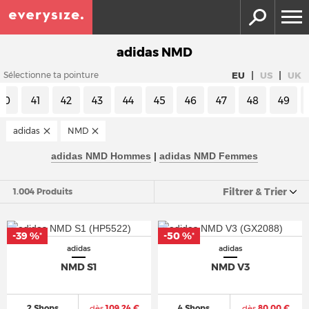
adidas NMD
|
|
EU
US
UK
Sélectionne ta pointure
40
41
42
43
44
45
46
47
48
49
adidas
NMD
adidas NMD Hommes
|
adidas NMD Femmes
Filtrer & Trier
1.004 Produits
-39 %
-50 %
*
*
adidas
adidas
NMD S1
NMD V3
2 Shops
dès
109,24 €
4 Shops
dès
80,00 €