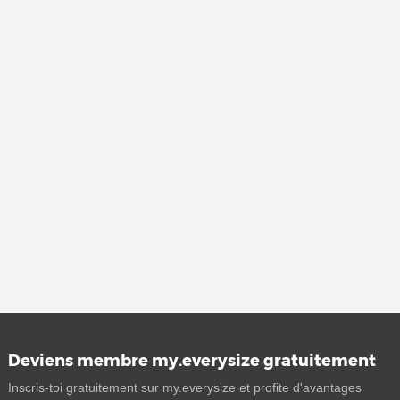
Deviens membre my.everysize gratuitement
Inscris-toi gratuitement sur my.everysize et profite d'avantages