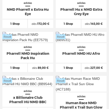
adidas
adidas
NMD Pharrell x Extra Hu
Pharrell Hu x NMD Extra
Eye
Grey Eye
1 Shop
dès
172,00 €
1 Shop
dès
145,00 €
Resell
Resell
adidas
adidas
Pharrell NMD Inspiration
Pharrell NMD HU Afro
Pack Hu
1 Shop
dès
89,00 €
1 Shop
dès
227,00 €
Resell
Resell
adidas
adidas
x Billionaire Club
Pharrell HU NMD BBC
Human Race NMD
Pharrell x Trail Sun Glow