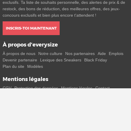
exclusifs. Ta liste de souhaits personnelle, des alertes de prix & de
restock, des bons de réduction, des meilleures offres, des jeux-
concours exclusifs et bien plus encore t'attendent !
INSCRIS-TOI MAINTENANT
À propos d'everysize
À propos de nous
Notre culture
Nos partenaires
Aide
Emplois
Devenir partenaire
Lexique des Sneakers
Black Friday
Plan du site
Modèles
Mentions légales
CGV
Protection des données
Mentions légales
Contact
Rejoins-nous
Reçois toutes les infos sur les nouveaux sneakers et les sorties
spéciales directement sur ton smartphone.