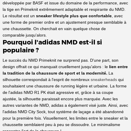
développée par BASF et issue du domaine de la performance, avec
la tige en Primeknit extrêmement adaptable et respirante du NMD.
Le résultat est un
sneaker lifestyle plus que confortable
, avec
une forme de premier ordre et un ajustement presque semblable à
une chaussette. On cherchait en vain quelque chose de
comparable jusqu'alors.
Pourquoi l'adidas NMD est-il si
populaire ?
Le succès du NMD Primeknit ne surprend pas. D'une part, son
design offrait ce qui manquait cruellement jusqu'alors : le
lien entre
la tradition de la chaussure de sport et la modernité.
La
silhouette correspondait à l'esprit de nombreux
sneakerheads
qui
souhaitaient une chaussure de running légère et urbaine. La forme
de l'adidas NMD R1 PK était agressive et, grâce à sa coupe
ajustée, la silhouette paraissait encore plus marquée. Avec les
autres variantes de NMD, adidas a également visé juste. Ainsi, avec
l'adidas NMD City Sock, tout système de laçage a été abandonné
pour la première fois. Visuellement, les limites entre le sneaker et la
chaussette semblaient peu à peu se dissoudre. Le minimalisme
rencontre l'art de la chaussure !