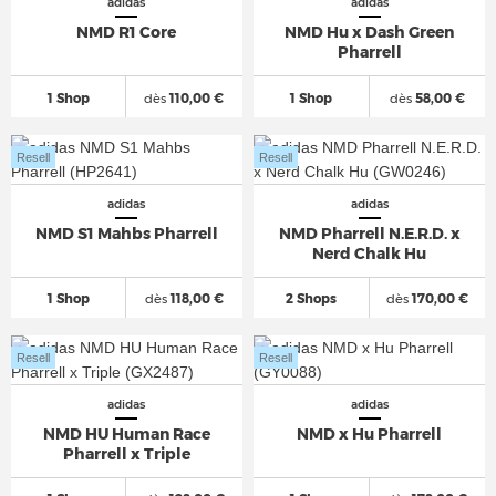
adidas
adidas
NMD R1 Core
NMD Hu x Dash Green
Pharrell
1 Shop
dès
110,00 €
1 Shop
dès
58,00 €
Resell
Resell
adidas
adidas
NMD S1 Mahbs Pharrell
NMD Pharrell N.E.R.D. x
Nerd Chalk Hu
1 Shop
dès
118,00 €
2 Shops
dès
170,00 €
Resell
Resell
adidas
adidas
NMD HU Human Race
NMD x Hu Pharrell
Pharrell x Triple