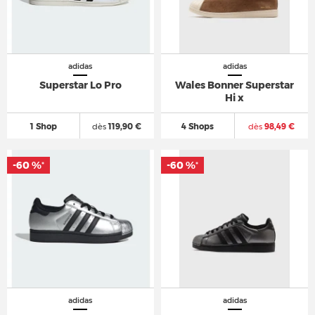
adidas
adidas
Superstar Lo Pro
Wales Bonner Superstar
Hi x
1 Shop
dès
119,90 €
4 Shops
dès
98,49 €
-60 %
-60 %
*
*
adidas
adidas