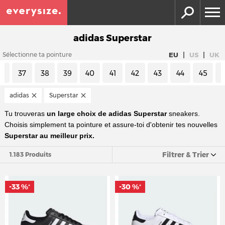
adidas Superstar
|
|
EU
US
UK
Sélectionne ta pointure
6
37
38
39
40
41
42
43
44
45
adidas
Superstar
Tu trouveras
un large choix de adidas Superstar
sneakers.
Choisis simplement ta pointure et assure-toi d'obtenir tes nouvelles
Superstar au meilleur prix.
Filtrer & Trier
1.183 Produits
-33 %
-30 %
*
*