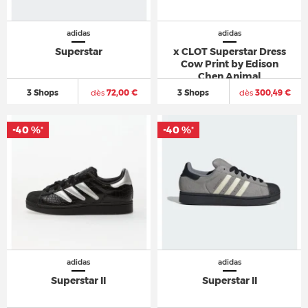
adidas
adidas
Superstar
x CLOT Superstar Dress
Cow Print by Edison
Chen Animal
3 Shops
dès
72,00 €
3 Shops
dès
300,49 €
-40 %
-40 %
*
*
adidas
adidas
Superstar II
Superstar II