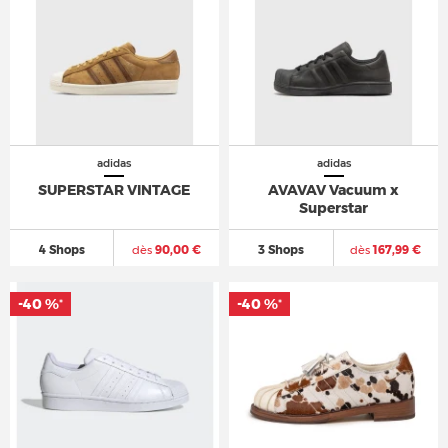
adidas
adidas
SUPERSTAR VINTAGE
AVAVAV Vacuum x
Superstar
4 Shops
dès
90,00 €
3 Shops
dès
167,99 €
-40 %
-40 %
*
*