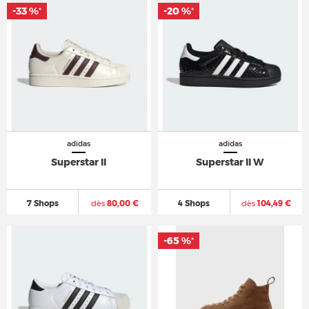
-33 %
-20 %
*
*
adidas
adidas
Superstar II
Superstar II W
7 Shops
dès
80,00 €
4 Shops
dès
104,49 €
-65 %
*