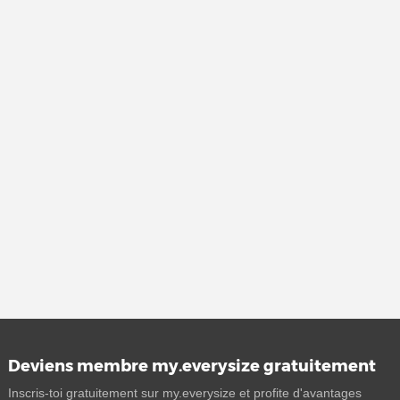
Deviens membre my.everysize gratuitement
Inscris-toi gratuitement sur my.everysize et profite d'avantages