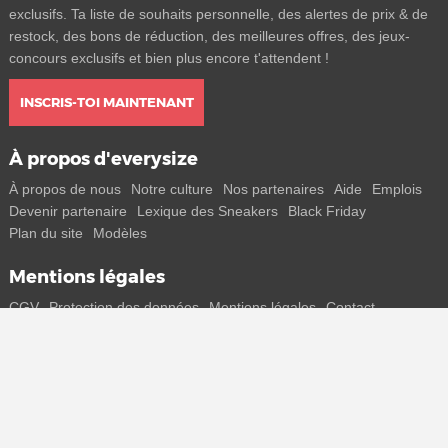
exclusifs. Ta liste de souhaits personnelle, des alertes de prix & de
restock, des bons de réduction, des meilleures offres, des jeux-
concours exclusifs et bien plus encore t'attendent !
INSCRIS-TOI MAINTENANT
À propos d'everysize
À propos de nous
Notre culture
Nos partenaires
Aide
Emplois
Devenir partenaire
Lexique des Sneakers
Black Friday
Plan du site
Modèles
Mentions légales
CGV
Protection des données
Mentions légales
Contact
Rejoins-nous
Reçois toutes les infos sur les nouveaux sneakers et les sorties
spéciales directement sur ton smartphone.