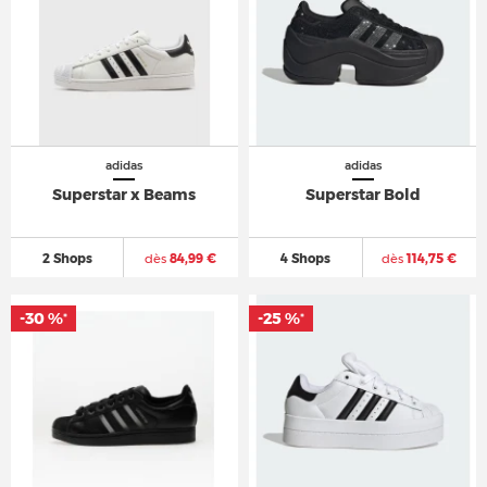
adidas
adidas
Superstar x Beams
Superstar Bold
2 Shops
dès
84,99 €
4 Shops
dès
114,75 €
-30 %
-25 %
*
*