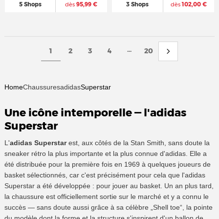
5 Shops
dès
95,99 €
3 Shops
dès
102,00 €
...
1
2
3
4
20
Home
Chaussures
adidas
Superstar
Une icône intemporelle — l'adidas
Superstar
L'
adidas Superstar
est, aux côtés de la Stan Smith, sans doute la
sneaker rétro la plus importante et la plus connue d'adidas. Elle a
été distribuée pour la première fois en 1969 à quelques joueurs de
basket sélectionnés, car c'est précisément pour cela que l'adidas
Superstar a été développée : pour jouer au basket. Un an plus tard,
la chaussure est officiellement sortie sur le marché et y a connu le
succès — sans doute aussi grâce à sa célèbre „Shell toe“, la pointe
du modèle dont la forme et la structure s'inspirent d'un ballon de