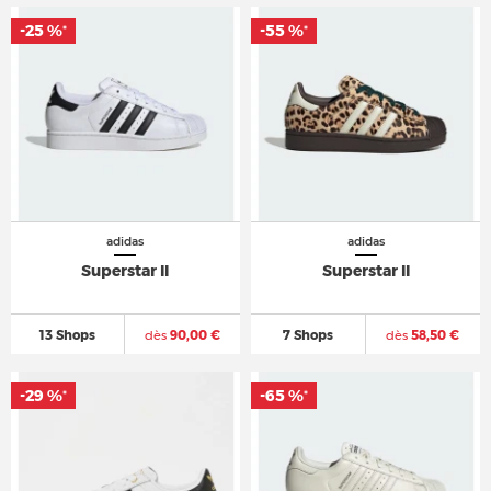
-25 %
-55 %
*
*
adidas
adidas
Superstar II
Superstar II
13 Shops
dès
90,00 €
7 Shops
dès
58,50 €
-29 %
-65 %
*
*