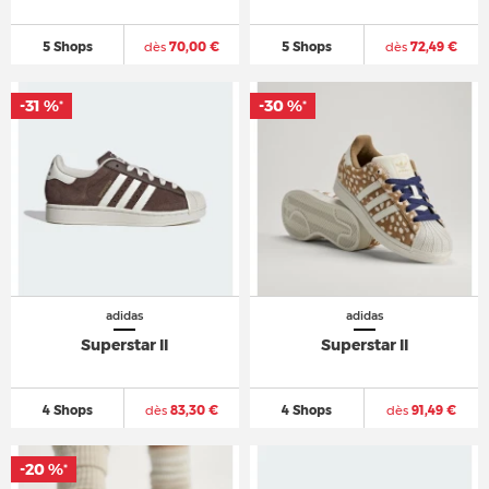
5 Shops
dès
70,00 €
5 Shops
dès
72,49 €
-31 %
-30 %
*
*
adidas
adidas
Superstar II
Superstar II
4 Shops
dès
83,30 €
4 Shops
dès
91,49 €
-20 %
*