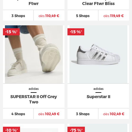
Ftwr
Clear Ftwr Bliss
3 Shops
dès
110,49 €
5 Shops
dès
119,49 €
-15 %
-15 %
*
*
adidas
adidas
SUPERSTAR II Off Grey
Superstar II
Two
4 Shops
dès
102,49 €
3 Shops
dès
102,49 €
-10 %
-75 %
*
*