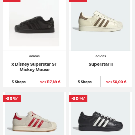
adidas
adidas
x Disney Superstar ST
Superstar II
Mickey Mouse
3 Shops
dès
117,49 €
5 Shops
dès
30,00 €
-53 %
-50 %
*
*