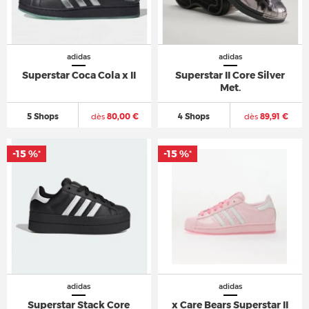
adidas
adidas
Superstar Coca Cola x II
Superstar II Core Silver
Met.
5 Shops
dès
80,00 €
4 Shops
dès
89,91 €
-15 %
-15 %
*
*
adidas
adidas
Superstar Stack Core
x Care Bears Superstar II