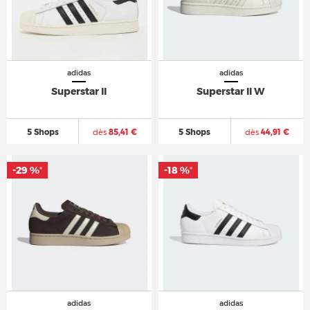
adidas
adidas
Superstar II
Superstar II W
5 Shops
dès
85,41 €
5 Shops
dès
44,91 €
-29 %
-18 %
*
*
adidas
adidas