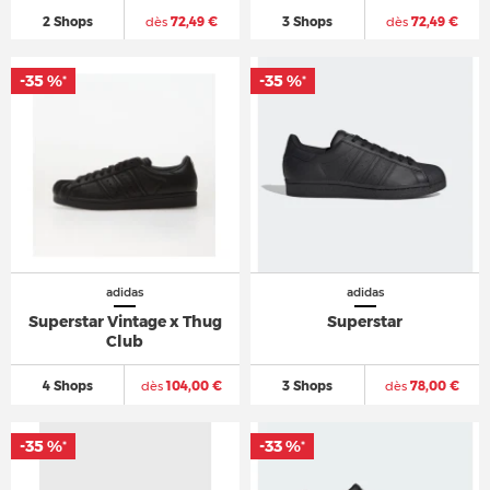
2 Shops
dès
72,49 €
3 Shops
dès
72,49 €
-35 %
-35 %
*
*
adidas
adidas
Superstar Vintage x Thug
Superstar
Club
4 Shops
dès
104,00 €
3 Shops
dès
78,00 €
-35 %
-33 %
*
*