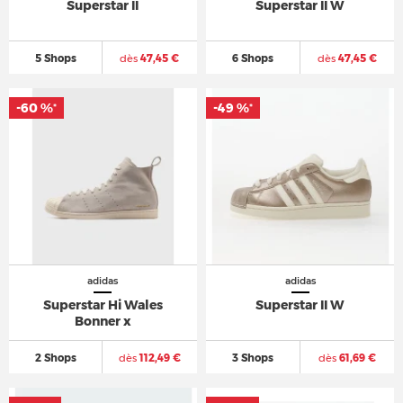
Superstar II
Superstar II W
5 Shops
dès
47,45 €
6 Shops
dès
47,45 €
-60 %
-49 %
*
*
adidas
adidas
Superstar Hi Wales
Superstar II W
Bonner x
2 Shops
dès
112,49 €
3 Shops
dès
61,69 €