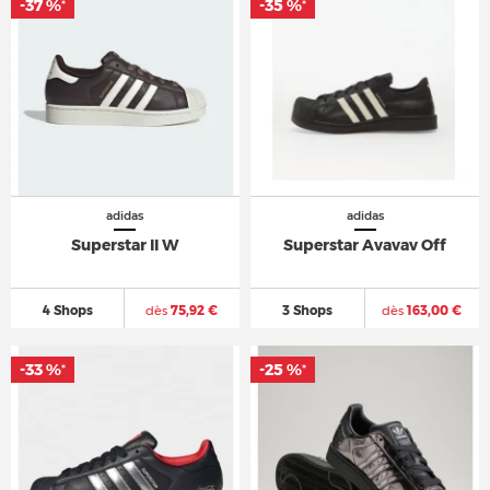
-37 %
-35 %
*
*
adidas
adidas
Superstar II W
Superstar Avavav Off
4 Shops
dès
75,92 €
3 Shops
dès
163,00 €
-33 %
-25 %
*
*