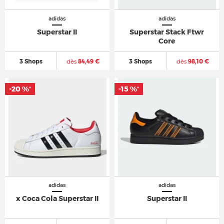
adidas
adidas
Superstar II
Superstar Stack Ftwr
Core
3 Shops
dès
84,49 €
3 Shops
dès
98,10 €
-20 %
-15 %
*
*
adidas
adidas
x Coca Cola Superstar II
Superstar II